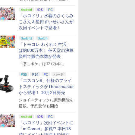
Android
iOS
PC
「ホロドリ」水着のさくらみ
こさん＆星街すいせいさんが
次回イベントで登場！
Switch2
Switch
「トモコレ わくわく生活」
は約800万本！ 任天堂の決算
資料で販売本数が発表
「ぽこポケ」は127万本に
PS5
PS4
PC
ハード
「エスコン8」仕様のフライ
トスティックがThrustmaster
から登場！ 10月2日発売
ジョイスティックに振動機能を
搭載。予約受付も開始
Android
iOS
PC
「ホロドリ」次回イベントに
「miComet」参戦!? 本日18
時にイベント詳細＆登場タレ