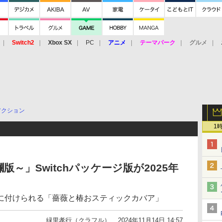
Switch2
Xbox SX
PC
アニメ
テーマパーク
グルメ
 Vita
3DS
アーケード
VR
アクション
1
版～」Switchパッケージ版が2025年
に付けられる「薔薇と椿おスティックカバア」
緑里孝行（クラフル）
2024年11月14日 14:57