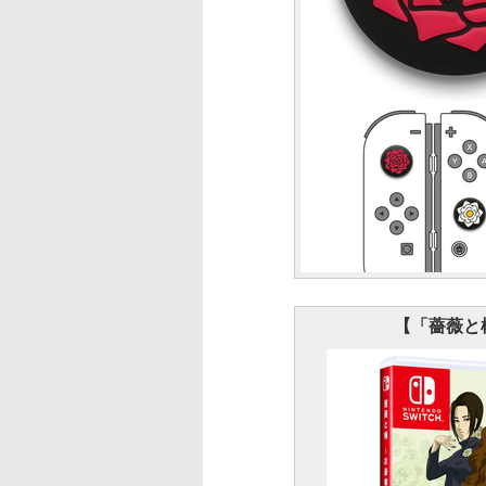
【「薔薇と