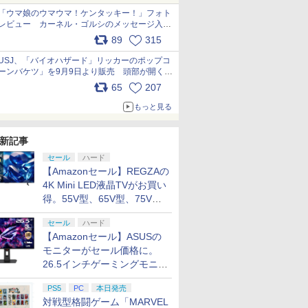
「ウマ娘のウマウマ！ケンタッキー！」フォト
レビュー カーネル・ゴルシのメッセージ入り
パッケージや描き下ろしトレカなどが登場
89
315
pic.x.com/PjnkR9vkXl
USJ、「バイオハザード」リッカーのポップコ
ーンバケツ」を9月9日より販売 頭部が開く仕
組み。味は恐怖を堪のう「味噌フレーバー」
65
207
pic.x.com/81MuXGahVM
もっと見る
新記事
セール
ハード
【Amazonセール】REGZAの
4K Mini LED液晶TVがお買い
得。55V型、65V型、75V型
の2026年モデルがラインナ
セール
ハード
ップ
【Amazonセール】ASUSの
モニターがセール価格に。
26.5インチゲーミングモニタ
ー「ROG Strix OLED
PS5
PC
本日発売
XG27ACDMS」限定モデルも
対戦型格闘ゲーム「MARVEL
お買い得