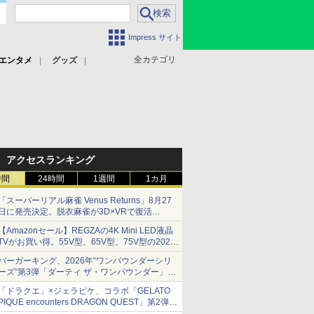
Impress サイト
全カテゴリ
エンタメ
グッズ
アクセスランキング
時間
24時間
1週間
1カ月
「スーパーリアル麻雀 Venus Returns」8月27
日に発売決定。脱衣麻雀が3D×VRで復活
発売から2週間は20%オフになるセールが実施
【Amazonセール】REGZAの4K Mini LED液晶
TVがお買い得。55V型、65V型、75V型の2026
年モデルがラインナップ
バーガーキング、2026年“ワンパウンダーシリ
ーズ”第3弾「ダーティ ザ・ワンパウンダー」を
8月7日発売
「ドラクエ」×ジェラピケ、コラボ「GELATO
「特製ガーリックマヨソース」を使用した超大
PIQUE encounters DRAGON QUEST」第2弾が
型チーズバーガー
本日発売