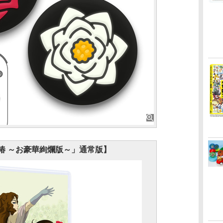
椿 ～お豪華絢爛版～」通常版】