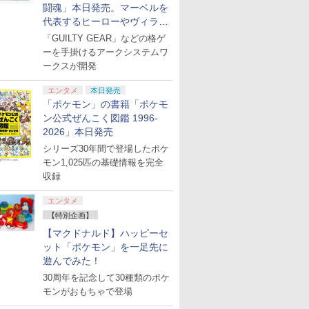
闘魂」本日発売。マーベルを
代表するヒーローやヴィラン
たちが登場
「GUILTY GEAR」などの格ゲ
ーを手掛けるアークシステムワ
ークスが開発
エンタメ
本日発売
「ポケモン」の書籍「ポケモ
ン公式ぜんこく図鑑 1996-
2026」本日発売
シリーズ30年間で登場したポケ
モン1,025匹の基礎情報を完全
収録
エンタメ
【特別企画】
【マクドナルド】ハッピーセ
ット「ポケモン」を一足先に
遊んでみた！
30周年を記念して30種類のポケ
モンがおもちゃで登場