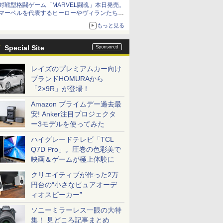
対戦型格闘ゲーム「MARVEL闘魂」本日発売。
アイスカップに入ったスライムやわたぼう、ベ
マーベルを代表するヒーローやヴィランたちが
ビーサタンなどがオリジナルアートで登場
登場
もっと見る
「GUILTY GEAR」などの格ゲーを手掛けるア
ークシステムワークスが開発
Special Site
レイズのプレミアムカー向け
ブランドHOMURAから
「2×9R」が登場！
Amazon プライムデー過去最
安! Anker注目プロジェクタ
ー3モデルを使ってみた
ハイグレードテレビ「TCL
Q7D Pro」。圧巻の色彩美で
映画＆ゲームが極上体験に
クリエイティブが作った2万
円台の“小さなピュアオーデ
ィオスピーカー”
ソニーミラーレス一眼の大特
集！ 見どころ記事まとめ