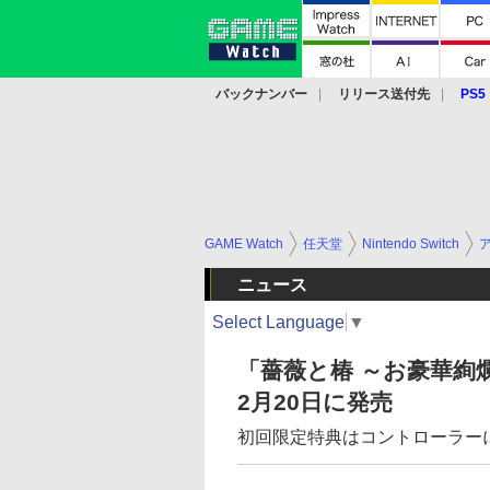
バックナンバー
リリース送付先
PS5
モバイル
eスポーツ
クラウド
PS
GAME Watch
任天堂
Nintendo Switch
ニュース
Select Language
▼
「薔薇と椿 ～お豪華絢爛
2月20日に発売
初回限定特典はコントローラー