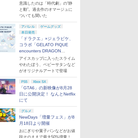
意識したのは「時代劇」の“静
と動”。過去作のオマージュに
ついても聞いた
アパレル
ゲームグッズ
本日発売
「ドラクエ」×ジェラピケ、
コラボ「GELATO PIQUE
encounters DRAGON
QUEST」第2弾が本日発売
アイスカップに入ったスライム
やわたぼう、ベビーサタンなど
がオリジナルアートで登場
PS5
Xbox SX
「GTA6」の新映像が8月28
日に公開決定！ なんとNetflix
にて
グルメ
NewDays「増量フェス」が8
月18日より開催
おにぎりや菓子パンなどがお値
段そのままで最大50%増量！