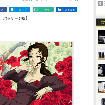
ェア
はてブ
note
LinkedIn
～」パッケージ版】