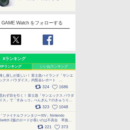
GAME Watch をフォローする
Xランキング
RPランキング
いいねランキング
推し探しが楽しい！ 富士急ハイランド「サンエ
ックス パラダイス」内覧会レポート
pic.x.com/p718c0QB0k
324
1686
思わず目を引く！ 富士急「サンエックス パラダ
イス」で「すみっコ」ぺんぎん？のきゅうりド
ッグを食べてみた イラストそのままのメニュ
323
1048
ー化に挑戦。これが意外にもおいしい
pic.x.com/Kgl04hZaeg
「ファイナルファンタジーXIV」Nintendo
Switch 2版のロードが長いのは不具合 早急に
アップデートできるよう対応中
221
373
pic.x.com/s9S3nRCAGa