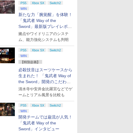
PS5
Xbox SX
Switch2
WIN
新たな力「腕覚醒」を体験！
「鬼武者 Way of the
Sword」最新版プレイレポー
ト
拠点やワイドリニアのシステ
ム、能力強化システムも判明
PS5
Xbox SX
Switch2
WIN
【特別企画】
必殺技音はスーツケースから
生まれた！ 「鬼武者 Way of
the Sword」開発のこだわり
を目撃！
清水寺や安井金比羅宮などでゲ
ームとリアル風景を比較も
PS5
Xbox SX
Switch2
WIN
開発チームでは巌流が人気！
「鬼武者 Way of the
Sword」インタビュー