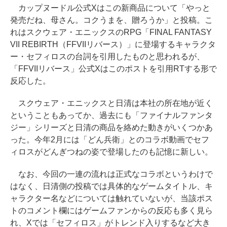
カップヌードル公式Xはこの新商品について「やっと
発売だね、母さん。コクうまを、贈ろうか」と投稿。こ
れはスクウェア・エニックスのRPG「FINAL FANTASY
VII REBIRTH（FFVIIリバース）」に登場するキャラクタ
ー・セフィロスの台詞を引用したものと思われるが、
「FFVIIリバース」公式Xはこのポストを引用RTする形で
反応した。
スクウェア・エニックスと日清は本社の所在地が近く
ということもあってか、過去にも「ファイナルファンタ
ジー」シリーズと日清の商品を絡めた動きがいくつかあ
った。今年2月には「どん兵衛」とのコラボ動画でセフ
ィロスがどんぎつねの姿で登場したのも記憶に新しい。
なお、今回の一連の流れは正式なコラボというわけで
はなく、日清側の投稿では具体的なゲームタイトル、キ
ャラクター名などについては触れていないが、当該ポス
トのコメント欄にはゲームファンからの反応も多く見ら
れ、Xでは「セフィロス」がトレンド入りするなど大き