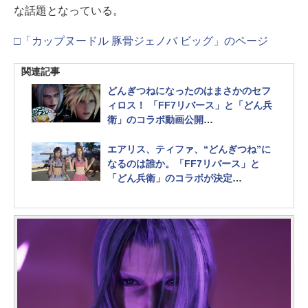
な話題となっている。
□「カップヌードル 豚骨ジェノバ ビッグ」のページ
関連記事
どんぎつねになったのはまさかのセフ
ィロス！ 「FF7リバース」と「どん兵
衛」のコラボ動画公開
どん兵衛に“興味ないね”なクラウド
は……
エアリス、ティファ、“どんぎつね”に
なるのは誰か。「FF7リバース」と
「どん兵衛」のコラボが決定
動画が2月28日11時に公開