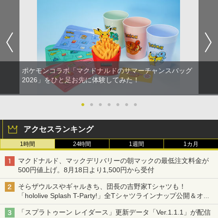
ポケモンコラボ「マクドナルドのサマーチャンスバッグ
2026」をひと足お先に体験してみた！
●
●
●
●
●
●
●
アクセスランキング
1時間
24時間
1週間
1カ月
マクドナルド、マックデリバリーの朝マックの最低注文料金が
500円値上げ。8月18日より1,500円から受付
そらザウルスやギャルきち、団長の吉野家Tシャツも！
「hololive Splash T-Party!」全Tシャツラインナップ公開＆オン
ライン販売開始
「スプラトゥーン レイダース」更新データ「Ver.1.1.1」が配信