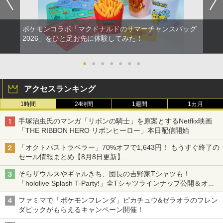
ポケモンコラボ「マクドナルドのサマーチャンスバッグ
2026」をひと足お先に体験してみた！
●
●
●
●
●
●
●
アクセスランキング
1時間
24時間
1週間
1カ月
手塚治虫氏のマンガ「リボンの騎士」を原案とするNetflix映画
「THE RIBBON HERO リボンヒーロー」本日配信開始
「オクトパストラベラー」70%オフで1,643円！ もうすぐ終了の
セール情報まとめ【8月8日更新】
ニンテンドーeショップでは「大神 絶景版」が67%オフで990円
そらザウルスやギャルきち、団長の吉野家Tシャツも！
「hololive Splash T-Party!」全Tシャツラインナップ公開＆オン
ライン販売開始
ファミマで「ポケモンフレンダ」ピカチュウ&ゼラオラのフレン
ダピックがもらえるキャンペーン開催！