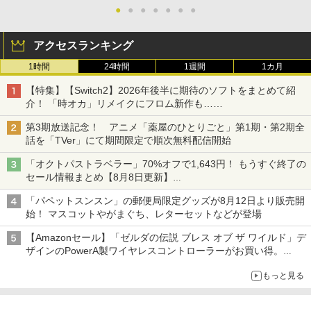
●
●
●
●
●
●
●
アクセスランキング
1時間
24時間
1週間
1カ月
【特集】【Switch2】2026年後半に期待のソフトをまとめて紹
介！ 「時オカ」リメイクにフロム新作も……
第3期放送記念！ アニメ「薬屋のひとりごと」第1期・第2期全
話を「TVer」にて期間限定で順次無料配信開始
「オクトパストラベラー」70%オフで1,643円！ もうすぐ終了の
セール情報まとめ【8月8日更新】
ニンテンドーeショップでは「大神 絶景版」が67%オフで990円
「パペットスンスン」の郵便局限定グッズが8月12日より販売開
始！ マスコットやがまぐち、レターセットなどが登場
【Amazonセール】「ゼルダの伝説 ブレス オブ ザ ワイルド」デ
ザインのPowerA製ワイヤレスコントローラーがお買い得。
Switch2でも使用可能
もっと見る