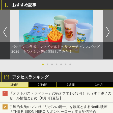
おすすめ記事
ポケモンコラボ「マクドナルドのサマーチャンスバッグ
2026」をひと足お先に体験してみた！
●
●
●
●
●
●
●
アクセスランキング
1時間
24時間
1週間
1カ月
「オクトパストラベラー」70%オフで1,643円！ もうすぐ終了の
セール情報まとめ【8月8日更新】
ニンテンドーeショップでは「大神 絶景版」が67%オフで990円
手塚治虫氏のマンガ「リボンの騎士」を原案とするNetflix映画
「THE RIBBON HERO リボンヒーロー」本日配信開始