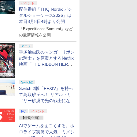
イベント
配信番組「THQ Nordicデジ
タルショーケース2026」は
本日8月8日4時より公開！
「Expeditions: Samurai」など
の最新情報を公開
アニメ
手塚治虫氏のマンガ「リボン
の騎士」を原案とするNetflix
映画「THE RIBBON HERO
リボンヒーロー」本日配信開
始
Switch2
Switch 2版「FFXIV」を持っ
て鳥取砂丘へ！ リアル・サ
ゴリー砂漠で光の戦士になっ
てみた
PC
イベント
【特別企画】
AIでゲームを面白くする。ホ
ロライブ実況で人気「ミメシ