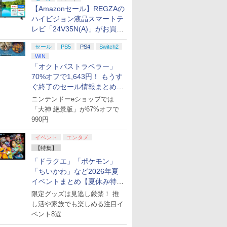
【Amazonセール】REGZAの
ハイビジョン液晶スマートテ
レビ「24V35N(A)」がお買い
得！
セール
PS5
PS4
Switch2
WIN
「オクトパストラベラー」
70%オフで1,643円！ もうす
ぐ終了のセール情報まとめ
【8月8日更新】
ニンテンドーeショップでは
「大神 絶景版」が67%オフで
990円
イベント
エンタメ
【特集】
「ドラクエ」「ポケモン」
「ちいかわ」など2026年夏
イベントまとめ【夏休み特
集】
限定グッズは見逃し厳禁！ 推
し活や家族でも楽しめる注目イ
ベント8選