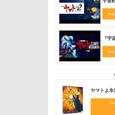
宇宙戦
『宇宙
ヤマトよ永遠に 
Am