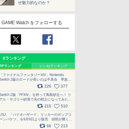
ぜ魅力的なのか？
GAME Watch をフォローする
Xランキング
RPランキング
いいねランキング
「ファイナルファンタジーXIV」Nintendo
Switch 2版のロードが長いのは不具合 早急に
アップデートできるよう対応中
226
377
pic.x.com/s9S3nRCAGa
Switch 2版「FFXIV」を持って鳥取砂丘へ！ リ
アル・サゴリー砂漠で光の戦士になってみた
pic.x.com/qyOfL2uv1n
215
510
USJ、「バイオハザード」リッカーのポップコ
ーンバケツ」を9月9日より販売 頭部が開く仕
組み。味は恐怖を堪のう「味噌フレーバー」
66
213
pic.x.com/81MuXGahVM