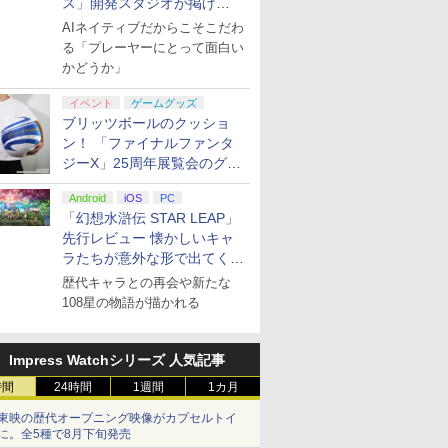
ス」開発スタジオが掲げ
る“AI活用の信念”とは？【講
AIネイティブだからこそこだわ
演レポート】
る「プレーヤーにとって面白い
かどうか」
イベント
ゲームグッズ
ブリッツボールのクッショ
ン！ 「ファイナルファンタ
ジーX」25周年展覧会のグッ
ズ情報が公開
Android
iOS
PC
「幻想水滸伝 STAR LEAP」
先行レビュー 懐かしいキャ
ラたちが意外な形で出てくる
シリーズ完全新作！
歴代キャラとの再会や新たな
108星の物語が描かれる
Impress Watchシリーズ 人気記事
時間
24時間
1週間
1カ月
東映の歴代オープニング映像がカプセルトイ
に。全5種で8月下旬発売