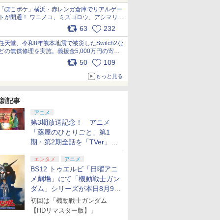
「ぽこポケ」横浜・赤レンガ倉庫でリアルゲー
トが開通！ ワニノコ、ミズゴロウ、アシマリ登
場シーンをレポート pic.x.com/LDgEByVl6D
63
232
任天堂、令和8年熊本地震で被災したSwitch2な
どの無償修理を実施。義援金5,000万円の寄付
も発表 pic.x.com/BAYsMfUfUC
50
109
もっと見る
新記事
アニメ
第3期放送記念！ アニメ
「薬屋のひとりごと」第1
期・第2期全話を「TVer」に
て期間限定で順次無料配信開
エンタメ
アニメ
始
BS12 トゥエルビ「日曜アニ
メ劇場」にて「機動戦士ガン
ダム」シリーズが本日8月9日
から8週連続で放送
初回は「機動戦士ガンダム
【HDリマスター版】」