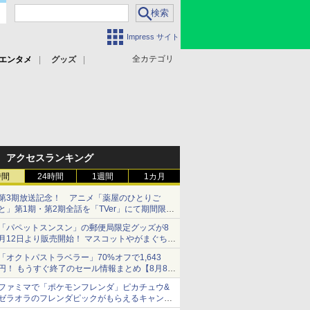
Impress サイト
全カテゴリ
エンタメ
グッズ
アクセスランキング
時間
24時間
1週間
1カ月
第3期放送記念！ アニメ「薬屋のひとりご
と」第1期・第2期全話を「TVer」にて期間限定
で順次無料配信開始
「パペットスンスン」の郵便局限定グッズが8
月12日より販売開始！ マスコットやがまぐち、
レターセットなどが登場
「オクトパストラベラー」70%オフで1,643
円！ もうすぐ終了のセール情報まとめ【8月8日
更新】
ファミマで「ポケモンフレンダ」ピカチュウ&
ニンテンドーeショップでは「大神 絶景版」が
ゼラオラのフレンダピックがもらえるキャンペ
67%オフで990円
ーン開催！