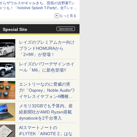
そらザウルスやギャルきち、団長の吉野家Tシ
ャツも！「hololive Splash T-Party!」全Tシャツ
ラインナップ公開＆オンライン販売開始
もっと見る
Special Site
レイズのプレミアムカー向け
ブランドHOMURAから
「2×9R」が登場！
レイズのパワーデザインホイ
ール「M6」に新色登場!!
エントリーなのに脅威の実
力!「Osprey」Noble Audioワ
イヤレスイヤフォン4機種を
一気に聴く
メモリ32GBでも予算内。産
経新聞社がAMD Ryzen搭載
dynabookを2千台導入
AIスマートノートの
iFLYTEK「AINOTE 2」はな