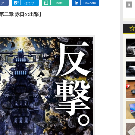
ェア
はてブ
note
LinkedIn
9 第二章 赤日の出撃】