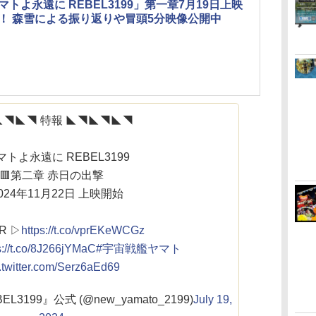
マトよ永遠に REBEL3199」第一章7月19日上映
！ 森雪による振り返りや冒頭5分映像公開中
◣◥◣◥ 特報 ◣◥◣◥◣◥
マトよ永遠に REBEL3199
🟥第二章 赤日の出撃
2024年11月22日 上映開始
ER ▷
https://t.co/vprEKeWCGz
s://t.co/8J266jYMaC
#宇宙戦艦ヤマト
.twitter.com/Serz6aEd69
3199』公式 (@new_yamato_2199)
July 19,