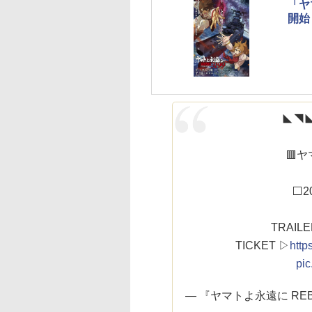
「ヤ
開始
◣◥
🟥ヤ
⬜️
TRAIL
TICKET ▷
http
pic
— 『ヤマトよ永遠に REBEL