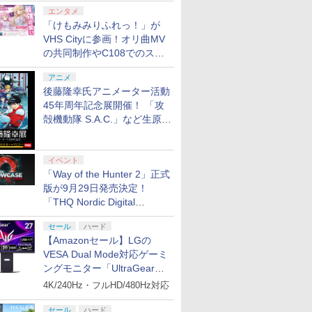
エンタメ
「けもみみりふれっ！」が
VHS Cityに参画！オリ曲MV
の共同制作やC108でのスペ
シャルコラボ広告を掲出
アニメ
後藤隆幸氏アニメーター活動
45年周年記念展開催！ 「攻
殻機動隊 S.A.C.」など生原
画、総作画監督修正が展示
イベント
「Way of the Hunter 2」正式
版が9月29日発売決定！
「THQ Nordic Digital
Showcase 2026」まとめ
セール
ハード
【Amazonセール】LGの
VESA Dual Mode対応ゲーミ
ングモニター「UltraGear
27G850A-B」がお買い得！
4K/240Hz・フルHD/480Hz対応
セール
ハード