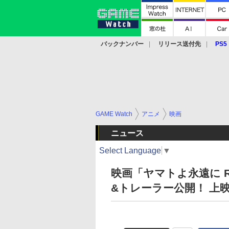
バックナンバー
リリース送付先
PS5
モバイル
eスポーツ
クラウド
PS
GAME Watch
アニメ
映画
ニュース
Select Language
▼
映画「ヤマトよ永遠に R
&トレーラー公開！ 上映