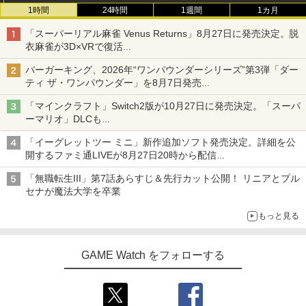
1時間
24時間
1週間
1カ月
「スーパーリアル麻雀 Venus Returns」8月27日に発売決定。脱
衣麻雀が3D×VRで復活
発売から2週間は20%オフになるセールが実施
バーガーキング、2026年“ワンパウンダーシリーズ”第3弾「ダー
ティ ザ・ワンパウンダー」を8月7日発売
「特製ガーリックマヨソース」を使用した超大型チーズバーガー
「マインクラフト」Switch2版が10月27日に発売決定。「スーパ
ーマリオ」DLCも
Switch版からのアップグレードも可能に
「イーグレットツー ミニ」新作追加ソフト発売決定。詳細を公
開するファミ通LIVEが8月27日20時から配信
シリーズ累計100タイトルへ
「無職転生III」第7話あらすじ＆先行カット公開！ リニアとプル
セナが魔法大学を卒業
もっと見る
GAME Watch をフォローする