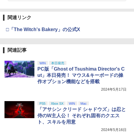
Nintendo Switch 2(日本語・国内専用)
劇場版「鬼滅の刃」無限城編 第一章 猗
【純正品】ディスクドライブ(CFI-ZDD1
3
3
【純正品】Xbox ワイヤレス コントロー
3
3
窩座再来 完全生産限定版 [Blu-ray]
J) PlayStation 5
関連リンク
ラー + USB-C® ケーブル
￥55,603
￥8,698
￥11,849
￥8,300
□「The Witch's Bakery」の公式X
【純正品】DualSense ワイヤレスコン
関連記事
Xbox プリペイドカード 5,000円 デジタ
ニンテンドープリペイド番号 9000円|オ
4
4
4
『映画 ラブライブ！蓮ノ空女学院スクー
4
トローラー ミッドナイト ブラック(CFI-
ルコード 【旧 Xbox ギフトカード】 [オ
ンラインコード版
ルアイドルクラブ Bloom Garden Part
ZCT2J01)
ンラインコード]
WIN
本日発売
y』Blu-ray（特装限定版）
￥9,000
PC版「Ghost of Tsushima Director's C
￥10,737
￥5,000
￥8,589
ut」本日発売！ マウス&キーボードの操
作オプション機能などを搭載
ニンテンドープリペイド番号 5000円|オ
2024年5月17日
5
【純正品】DualSense ワイヤレスコン
【純正品】Xbox ワイヤレス コントロー
ンラインコード版
5
5
劇場版「鬼滅の刃」無限城編 第一章 猗
5
トローラー(CFI-ZCT2J)
ラー (ロボット ホワイト)
窩座再来 完全生産限定版 [DVD]
PS5
Xbox SX
WIN
Mac
￥5,000
￥10,737
「アサシン クリード シャドウズ」は忍と
￥7,681
￥7,828
侍のW主人公！ それぞれ固有のクエス
ト、スキルを用意
2024年5月16日