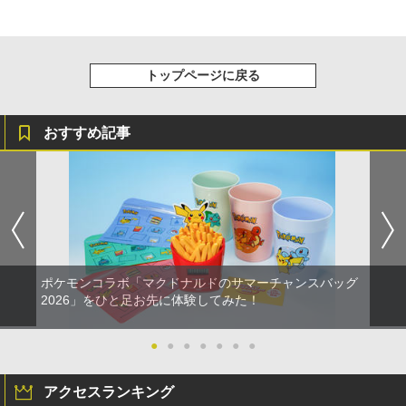
トップページに戻る
おすすめ記事
ポケモンコラボ「マクドナルドのサマーチャンスバッグ
2026」をひと足お先に体験してみた！
●
●
●
●
●
●
●
アクセスランキング