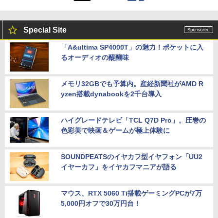
Special Site
「A&ultima SP4000T」の魅力！ポケットに入
るオーディオの醍醐味
メモリ32GBでも予算内。産経新聞社がAMD R
yzen搭載dynabookを2千台導入
ハイグレードテレビ「TCL Q7D Pro」。圧巻の
色彩美で映画＆ゲームが極上体験に
SOUNDPEATSのイヤカフ型イヤフォン「UU2
イヤーカフ」をイヤカフマニアが語る
マウス、RTX 5060 Ti搭載ゲーミングPCが7万
5,000円オフで30万円台！