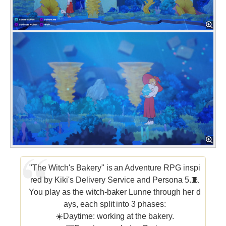
"The Witch's Bakery" is an Adventure RPG inspi
red by Kiki's Delivery Service and Persona 5.🧵
You play as the witch-baker Lunne through her d
ays, each split into 3 phases:
☀️Daytime: working at the bakery.