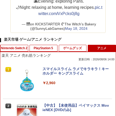
🌆Evening: exploring Paris.
🌙Night: relaxing at home, learning recipes.
pic.t
witter.com/VxPcks0j8g
— 🔜on KICKSTARTER 🥐The Witch's Bakery
(@SunnyLabGames)
May 18, 2024
楽天市場 ゲーム/アニメ ランキング
Nintendo Switch 2
PlayStation 5
ゲームグッズ
アニメ
楽天 アニメ 売れ筋ランキング
更新日時：2026/08/06 14:00
スーパー マリオパーティ ジャンボリー
【早期購入特典付き】【2026年10月29
NewスーパーマリオブラザーズWii ノコ
スマイルスライム ラメでキラキラ！キー
1
1
1
1
Nintendo Switch 2 Edition ＋ ジャンボ
日発売】 スパイクチュンソフト｜Spike
ノコエアホッケー
ホルダー キングスライム
リーTV Switch 2【ポスト投函】
Chunsoft Dune: Awakening【PS5】
￥1,218
￥2,960
￥7,882
￥5,740
テレビ麻雀ゲーム 家庭用 麻雀ゲーム 一
2
【中古】【未使用品】ベイマックス Mov
【PowerA 公式ストア】パワーエー アド
オリ特付【08/27発売日お届け☆予約】
人遊び 電池式 脳トレ 麻雀 卓上 玩具 お
2
2
2
ieNEX [DVDのみ]
バンテージ・ワイヤレスコントローラー
【新品】【PS5】METAL GEAR SOLID :
もちゃ ゲーム 持ち運び ポータブル 高齢
for Nintendo Switch 2 - ブラック 【任
MASTER COLLECTION Vol.2 [PS5版]
者 シニア プレゼント 父親 祖父 おうち時