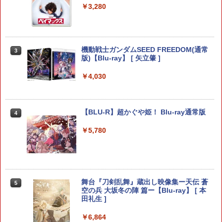
天堂公式ライセンス商品】送料無料 国内
★浅草マッハオリジナル特典マイクロフ
￥3,280
間 敬老の日 父の日 ギフト 3ヶ月保証 EF
2年保証
ァイバータオル付★
-HO09
￥7,900
￥6,080
￥3,500
機動戦士ガンダムSEED FREEDOM(通常
3
版)【Blu-ray】 [ 矢立肇 ]
【8/05.8/10限定！お買い物マラソン×5の
【特典】BLUE REFLECTION Quartet:
【中古】ファイナルファンタジーIV
3
3
3
￥4,030
つく日｜ポイント最大49.5倍】【新品未
少女たちのキセキ PS5版(【早期購入特
開封】バイオハザード レクイエム 通常
典】特別フォトフレーム「Quartet」)
￥3,799
版/Switch 2【日曜日以外即日発送】※レ
ターパック全国送料無料
￥6,350
【BLU-R】超かぐや姫！ Blu-ray通常版
4
￥7,974
￥5,780
ゲーム機 本体 脳を鍛える大人の娯楽ゲ
4
【特典】STEINS;GATE RE:BOOT PS5
4
ーム 4タイトル収録 HDMI 差すだけ ワイ
版(【早期購入同梱特典】「STEINS;GAT
ヤレスコントローラー 付き 麻雀 将棋 脳
【特典】ドラゴンクエストVII Reimagin
E 変移空間のオクテット」DLC)
4
トレ ゲーム イーハトーヴォ物語 サラブ
ed NintendoSwitch2版(40周年スライム
レッドブリーダー3 KTFC-008B【メール
アクリルチャーム)
￥6,358
便送料無料】
舞台『刀剣乱舞』蔵出し映像集ー天伝 蒼
5
空の兵 大坂冬の陣 篇ー【Blu-ray】 [ 本
￥7,987
￥4,980
田礼生 ]
【楽天ブックス限定特典+特典】SILENT
5
￥6,864
HILL: Townfall(アクリルキーホルダー+