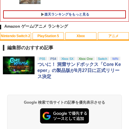
【特典】ほの暮しの庭 switch2版(【初
【早期購入封入特典】DLCチラシ)
5
ゲーム&ウオッチ スーパーマリオブラザ
5
回外付特典】切り取れるクリアカード)
ーズ
￥7,480
楽天ランキングをもっと見る
￥8,118
￥6,500
Amazon ゲーム/アニメ ランキング
Nintendo Switch 2
PlayStation 5
Xbox
アニメ
編集部のおすすめ記事
スプラトゥーン レイダース|オンライン
PlayStation 5 デジタル・エディション
Xbox プリペイドカード 10,000円 デジ
劇場版「鬼滅の刃」無限城編 第一章 猗
PS5
PS4
Xbox SX
Xbox One
Switch
WIN
1
1
1
1
コード版
日本語専用 Console Language: Japan
タルコード 【旧 Xbox ギフトカード】
窩座再来 通常版 [Blu-ray]
ついに！ 洞窟サンドボックス「Core Ke
ese only (CFI-2200B01)
[オンラインコード]
eper」の製品版が8月27日に正式リリー
￥5,832
￥3,964
ス決定
￥55,000
￥10,000
スプラトゥーン レイダース -Switch2
劇場版「鬼滅の刃」無限城編 第一章 猗
Beast of Reincarnation -PS5 【特典】
Xbox プリペイドカード 1,000円 デジタ
2
2
2
2
Google 検索で当サイトの記事を優先表示させる
窩座再来 通常版 [DVD]
プロダクトコード 封入
ルコード 【旧 Xbox ギフトカード】 [オ
ンラインコード]
￥6,455
￥3,523
￥7,286
￥1,000