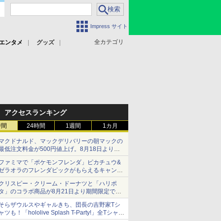
Impress サイト
全カテゴリ
エンタメ
グッズ
アクセスランキング
時間
24時間
1週間
1カ月
マクドナルド、マックデリバリーの朝マックの
最低注文料金が500円値上げ。8月18日より
1,500円から受付
ファミマで「ポケモンフレンダ」ピカチュウ&
ゼラオラのフレンダピックがもらえるキャンペ
ーン開催！
クリスピー・クリーム・ドーナツと「ハリポ
タ」のコラボ商品が8月21日より期間限定で発
売
そらザウルスやギャルきち、団長の吉野家Tシ
組分け帽子ドーナツなど見た目も楽しい商品が
ャツも！「hololive Splash T-Party!」全Tシャツ
登場
ラインナップ公開＆オンライン販売開始