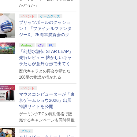
かどうか」
イベント
ゲームグッズ
ブリッツボールのクッショ
ン！ 「ファイナルファンタ
ジーX」25周年展覧会のグッ
ズ情報が公開
Android
iOS
PC
「幻想水滸伝 STAR LEAP」
先行レビュー 懐かしいキャ
ラたちが意外な形で出てくる
シリーズ完全新作！
歴代キャラとの再会や新たな
108星の物語が描かれる
イベント
マウスコンピューターが「東
京ゲームショウ2026」出展
特設サイトを公開
ゲーミングPCを特別価格で販
売するキャンペーンも同時開催
グルメ