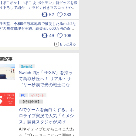
【ぽこポケ】「ぽこ あ ポケモン」新グッズを撮
り下ろしで紹介 カラビナ付きマスコットやス
クエアポーチが仲間入り
52
283
pic.x.com/XmVAgBxaW5
任天堂、令和8年熊本地震で被災したSwitch2な
どの無償修理を実施。義援金5,000万円の寄付
も発表 pic.x.com/BAYsMfUfUC
49
106
もっと見る
新記事
Switch2
Switch 2版「FFXIV」を持っ
て鳥取砂丘へ！ リアル・サ
ゴリー砂漠で光の戦士になっ
てみた
PC
イベント
【特別企画】
AIでゲームを面白くする。ホ
ロライブ実況で人気「ミメシ
ス」開発スタジオが掲げ
る“AI活用の信念”とは？【講
AIネイティブだからこそこだわ
演レポート】
る「プレーヤーにとって面白い