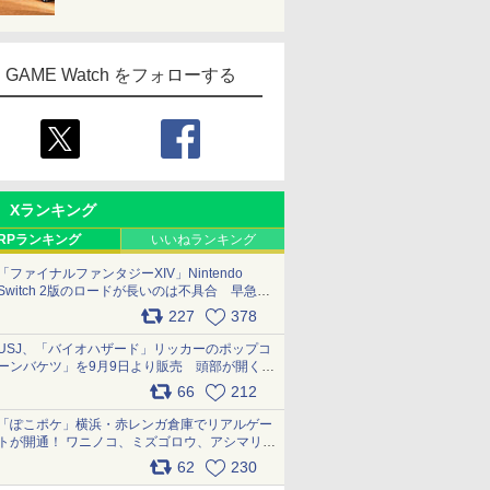
GAME Watch をフォローする
Xランキング
RPランキング
いいねランキング
「ファイナルファンタジーXIV」Nintendo
Switch 2版のロードが長いのは不具合 早急に
アップデートできるよう対応中
227
378
pic.x.com/s9S3nRCAGa
USJ、「バイオハザード」リッカーのポップコ
ーンバケツ」を9月9日より販売 頭部が開く仕
組み。味は恐怖を堪のう「味噌フレーバー」
66
212
pic.x.com/81MuXGahVM
「ぽこポケ」横浜・赤レンガ倉庫でリアルゲー
トが開通！ ワニノコ、ミズゴロウ、アシマリ登
場シーンをレポート pic.x.com/LDgEByVl6D
62
230