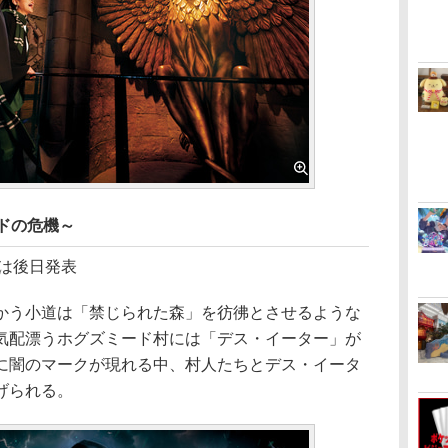
ドの危機～
は後日発表
う小道は「禁じられた森」を彷彿とさせるような
気配漂うホグズミード村には「デス・イーター」が
に闇のマークが現れる中、村人たちとデス・イータ
げられる。