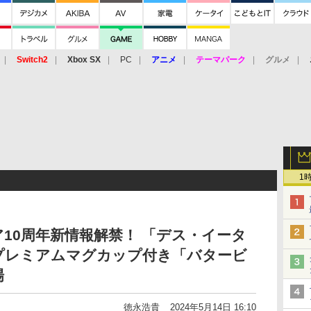
Switch2
Xbox SX
PC
アニメ
テーマパーク
グルメ
 Vita
3DS
アーケード
VR
1
ア10周年新情報解禁！ 「デス・イータ
プレミアムマグカップ付き「バタービ
場
徳永浩貴
2024年5月14日 16:10