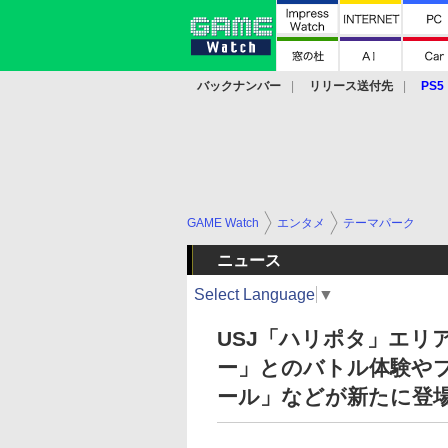
バックナンバー
リリース送付先
PS5
モバイル
eスポーツ
クラウド
PS
GAME Watch
エンタメ
テーマパーク
ニュース
Select Language
▼
USJ「ハリポタ」エリ
ー」とのバトル体験や
ール」などが新たに登