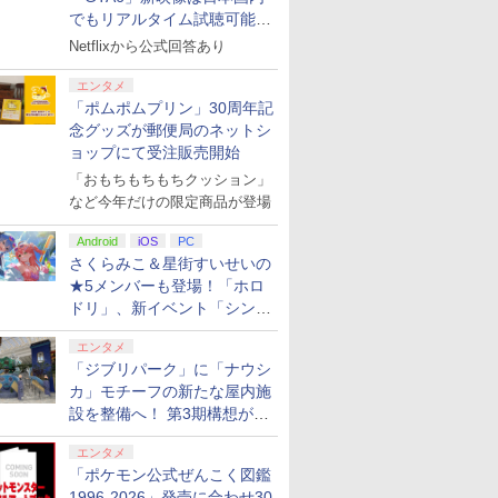
でもリアルタイム試聴可能。
しかも日本語字幕付き
Netflixから公式回答あり
エンタメ
「ポムポムプリン」30周年記
念グッズが郵便局のネットシ
ョップにて受注販売開始
「おもちもちもちクッション」
など今年だけの限定商品が登場
Android
iOS
PC
さくらみこ＆星街すいせいの
★5メンバーも登場！「ホロ
ドリ」、新イベント「シンク
ロする夏のスパークル」がス
エンタメ
タート
「ジブリパーク」に「ナウシ
カ」モチーフの新たな屋内施
設を整備へ！ 第3期構想が公
開
エンタメ
「ポケモン公式ぜんこく図鑑
1996-2026」発売に合わせ30