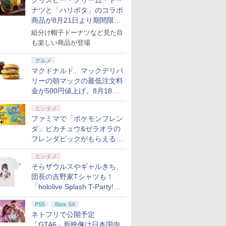
クリスピー・クリーム・ドー
ナツと「ハリポタ」のコラボ
商品が8月21日より期間限定
で発売
組分け帽子ドーナツなど見た目
も楽しい商品が登場
グルメ
マクドナルド、マックデリバ
リーの朝マックの最低注文料
金が500円値上げ。8月18日
より1,500円から受付
エンタメ
ファミマで「ポケモンフレン
ダ」ピカチュウ&ゼラオラの
フレンダピックがもらえるキ
ャンペーン開催！
エンタメ
そらザウルスやギャルきち、
団長の吉野家Tシャツも！
「hololive Splash T-Party!」
全Tシャツラインナップ公開
PS5
Xbox SX
＆オンライン販売開始
ネトフリで公開予定
「GTA6」新映像は日本国内