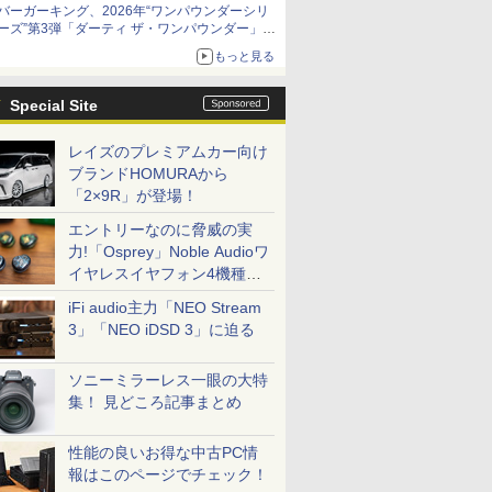
バーガーキング、2026年“ワンパウンダーシリ
ーズ”第3弾「ダーティ ザ・ワンパウンダー」を
8月7日発売
もっと見る
「特製ガーリックマヨソース」を使用した超大
型チーズバーガー
Special Site
レイズのプレミアムカー向け
ブランドHOMURAから
「2×9R」が登場！
エントリーなのに脅威の実
力!「Osprey」Noble Audioワ
イヤレスイヤフォン4機種を
一気に聴く
iFi audio主力「NEO Stream
3」「NEO iDSD 3」に迫る
ソニーミラーレス一眼の大特
集！ 見どころ記事まとめ
性能の良いお得な中古PC情
報はこのページでチェック！