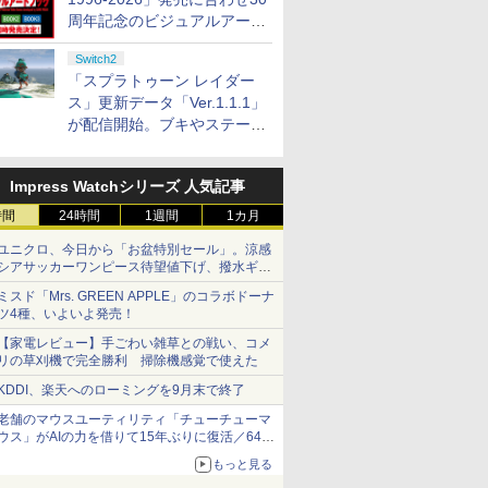
周年記念のビジュアルアート
ブック3冊同時発売が決定
Switch2
「スプラトゥーン レイダー
ス」更新データ「Ver.1.1.1」
が配信開始。ブキやステージ
に関する不具合を修正
Impress Watchシリーズ 人気記事
時間
24時間
1週間
1カ月
ユニクロ、今日から「お盆特別セール」。涼感
シアサッカーワンピース待望値下げ、撥水ギア
ショーツは1990円に
ミスド「Mrs. GREEN APPLE」のコラボドーナ
ツ4種、いよいよ発売！
【家電レビュー】手ごわい雑草との戦い、コメ
リの草刈機で完全勝利 掃除機感覚で使えた
KDDI、楽天へのローミングを9月末で終了
老舗のマウスユーティリティ「チューチューマ
ウス」がAIの力を借りて15年ぶりに復活／64bit
化、Windows 10/11、「Chrome」も走り回
もっと見る
る。復活記念で2026年末まで500円