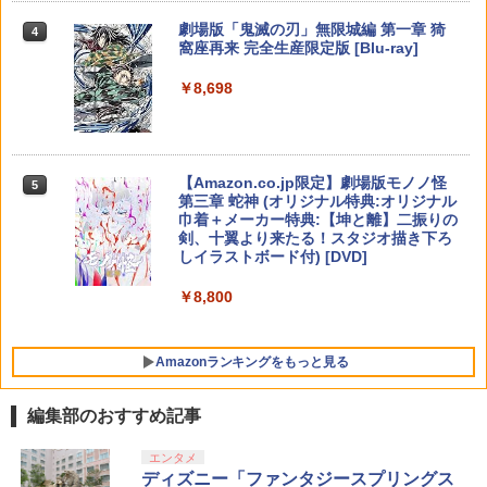
￥9,000
S pro凸型凹型 FPS 無段階高さ調節 prof
￥10,737
￥6,750
劇場版「鬼滅の刃」無限城編 第一章 猗
4
reek PS4 PS5 nintendo switchプロコ
窩座再来 完全生産限定版 [Blu-ray]
ン対応【定形外郵便のみ送料無料】しま
劇場版「鬼滅の刃」無限城編 第一章 猗
【国内正規品】Thrustmaster スラスト
5
5
リス堂※箱壊れによる返品交換はお受け
窩座再来(完全生産限定版)【Blu-ray】 [
マスター TH8S シフター - PC、PS4、P
ニンテンドープリペイド番号 5000円|オ
5
￥8,698
できません
吾峠呼世晴 ]
【純正品】DualSense ワイヤレスコン
S5、PS5 Pro、Xbox One、Xbox Serie
Nintendo Switch 2 ゼノブレイド ディ
ンラインコード版
5
5
トローラー(CFI-ZCT2J)
s X|S 対応の高精度 H パターン シフター
フィニティブ・エディション Nintendo
￥2,190
￥8,690
Switch 2 Edition[任天堂]【送料無料】
￥5,000
《発売済・在庫品》
￥10,737
￥14,141
【Amazon.co.jp限定】劇場版モノノ怪
5
￥6,820
第三章 蛇神 (オリジナル特典:オリジナル
【レビュー評価上昇中】 新型 PS5 Slim /
5
巾着＋メーカー特典:【坤と離】二振りの
PS5 Pro 冷却ファン PS5スリム用 冷却
剣、十翼より来たる！スタジオ描き下ろ
ファン 自動温度検出 3段階風速調整 LED
しイラストボード付) [DVD]
ライト USB付き 低騒音 急速冷却 放熱
プレステ5スリム用 ディスク/デジタル版
￥8,800
対応 PS5 周辺機器 PS5 Pro 新型PS5
￥2,580
Amazonランキングをもっと見る
編集部のおすすめ記事
エンタメ
ディズニー「ファンタジースプリングス