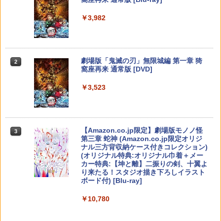
ム アクションゲーム プレステ プレステ5
ese only (CFI-2200B01)
プレステ4
￥5,832
￥8,300
￥3,982
￥55,000
￥680
【当店独自で＋P10倍★要エントリー】
【送料無料】劇場版「鬼滅の刃」無限城
2
2
【中古】[Switch2] ドンキーコング バナ
編 第一章 猗窩座再来(通常版)【Blu-ra
ンザ(Donkey Kong Bananza) 任天堂(2
y】/アニメーション[Blu-ray]【返品種別
0250717)
A】
【純正品】Xbox ワイヤレス コントロー
2
スプラトゥーン レイダース -Switch2
劇場版「鬼滅の刃」無限城編 第一章 猗
Beast of Reincarnation -PS5 【特典】
ラー (ロボット ホワイト)
2
2
PS5 SONY純正USBケーブル CtoC PS5
2
2
窩座再来 通常版 [DVD]
プロダクトコード 封入
後期型 単品
￥6,680
￥4,400
￥6,446
￥7,681
￥3,523
￥7,286
￥1,500
任天堂 【Switch2】スプラトゥーン レイ
おしり前マン～復活のおしり前帝国～ Bl
3
3
ダース [BEE-P-AADLA NSW2 スプラト
u-ray BOX【Blu-ray】 [ 谷口崇 ]
【純正品】Xbox ワイヤレス コントロー
3
ゥ-ン レイダ-ス]
ラー (カーボンブラック)
Nintendo Switch 2(日本語・国内専用)
【Amazon.co.jp限定】劇場版モノノ怪
【純正品】ディスクドライブ(CFI-ZDD1
3
3
【大容量】SILENT HILL f PS5対応 LIP1
3
￥6,864
3
第三章 蛇神 (Amazon.co.jp限定オリジ
J) PlayStation 5
708 互換 バッテリー【PSE基準検品】ワ
￥6,700
￥8,020
ナル三方背収納ケース付きコレクション)
￥55,491
イヤレスコントローラー SONY対応 ロワ
(オリジナル特典:オリジナル巾着＋メー
ジャパン アストロボット Destiny 2
￥11,980
カー特典:【坤と離】二振りの剣、十翼よ
り来たる！スタジオ描き下ろしイラスト
￥1,780
新劇場版銀魂 -吉原大炎上ー (完全生産限
【ダイヤ・プラチナ会員様限定！エント
【純正品】Xbox 充電式バッテリー + US
4
4
4
ボード付) [Blu-ray]
定版)【Blu-ray】 [ 杉田智和 ]
リーでポイント10倍！】【メール便発
B-C ケーブル
【純正品】DualSense ワイヤレスコン
送】【新品】任天堂 Nintendo Switch 2
ニンテンドープリペイド番号 9000円|オ
4
4
￥10,780
トローラー ミッドナイト ブラック(CFI-
ゲームソフト スプラトゥーン レイダー
￥7,722
ンラインコード版
￥2,618
ZCT2J01)
ス
プロフリーク V2 凹凸型 NIRU 白黒 PRO
4
FREAK V2 NIRU監修モデル PS5 PS4 N