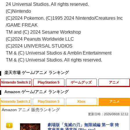
24 Universal Studios. All rights reserved.
(C)Nintendo
(C)2024 Pokemon. (C)1995 2024 Nintendo/Creatures Inc
/GAME FREAK
TM and (C) 2024 Sesame Workshop
(C)2024 Peanuts Worldwide LLC
(C)2024 UNIVERSAL STUDIOS
TM & (C) Universal Studios & Amblin Entertainment
TM & (C) Universal Studios. All rights reserved.
楽天市場 ゲーム/アニメ ランキング
Nintendo Switch 2
PlayStation 5
ゲームグッズ
アニメ
Amazon ゲーム/アニメ ランキング
Nintendo Switch 2
PlayStation 5
Xbox
アニメ
スプラトゥーン レイダース [Nintendo S
FPS エイム アシストキャップ PS5 PS4
【中古】【未使用品】モアナと伝説の海
1
1
1
Amazon アニメ 販売ランキング
witch 2 専用] 任天堂[ラッピング不可]
コントローラ 対応 Playstation プレイス
2 [純正ブルーレイ＋純正ケース]
更新日時：2026/08/08 12:12
テーション 対戦 APEX cod フォトナ FP
Sフリーク カバー 可動域アップ ゲーム
￥6,550
￥2,980
スプラトゥーン レイダース|オンライン
PlayStation 5 デジタル・エディション
【純正品】Xbox ワイヤレス コントロー
劇場版「鬼滅の刃」無限城編 第一章 猗
パープル オレンジ シューティングゲー
1
1
1
1
コード版
日本語専用 Console Language: Japan
ラー + USB-C® ケーブル
窩座再来 通常版 [Blu-ray]