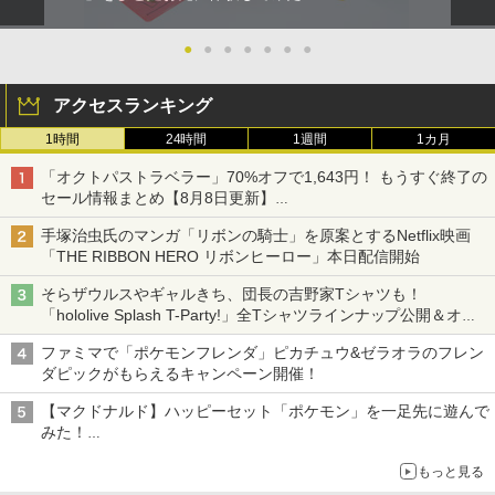
●
●
●
●
●
●
●
アクセスランキング
1時間
24時間
1週間
1カ月
「オクトパストラベラー」70%オフで1,643円！ もうすぐ終了の
セール情報まとめ【8月8日更新】
ニンテンドーeショップでは「大神 絶景版」が67%オフで990円
手塚治虫氏のマンガ「リボンの騎士」を原案とするNetflix映画
「THE RIBBON HERO リボンヒーロー」本日配信開始
そらザウルスやギャルきち、団長の吉野家Tシャツも！
「hololive Splash T-Party!」全Tシャツラインナップ公開＆オン
ライン販売開始
ファミマで「ポケモンフレンダ」ピカチュウ&ゼラオラのフレン
ダピックがもらえるキャンペーン開催！
【マクドナルド】ハッピーセット「ポケモン」を一足先に遊んで
みた！
30周年を記念して30種類のポケモンがおもちゃで登場
もっと見る