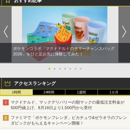
おすすめ記事
ポケモンコラボ「マクドナルドのサマーチャンスバッグ
2026」をひと足お先に体験してみた！
●
●
●
●
●
●
●
アクセスランキング
1時間
24時間
1週間
1カ月
マクドナルド、マックデリバリーの朝マックの最低注文料金が
500円値上げ。8月18日より1,500円から受付
ファミマで「ポケモンフレンダ」ピカチュウ&ゼラオラのフレン
ダピックがもらえるキャンペーン開催！