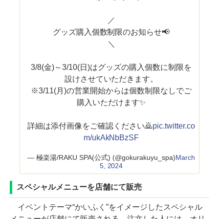
／
グッズ購入個数制限のお知らせ📢
＼
3/8(金)～3/10(日)はグッズの購入個数に制限を
設けさせていただきます。
※3/11(月)の営業開始からは個数制限なしでご
購入いただけます✨
詳細は添付画像をご確認ください🙇
pic.twitter.co
m/ukAkNbBzSF
— 極楽湯/RAKU SPA(公式) (@gokurakuyu_spa)
March
5, 2024
スペシャルメニューを店舗にて販売
イベントテーマ“かいふく”をイメージしたスペシャル
メニューが店舗にて販売される。注文した人には、オリ