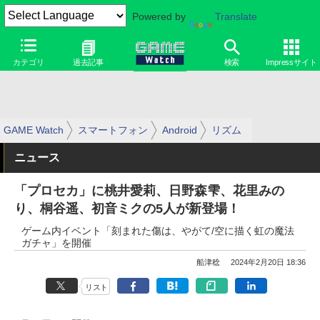
Powered by
Translate
カテゴリ
過去記事
検索
Impressサイト
GAME Watch
スマートフォン
Android
リズム
ニュース
「プロセカ」に桃井愛莉、日野森雫、花里みの
り、桐谷遥、初音ミクの5人が新登場！
ゲーム内イベント「刻まれた傷は、やがて/空に描く虹の魔法
ガチャ」を開催
船津稔
2024年2月20日 18:36
リスト