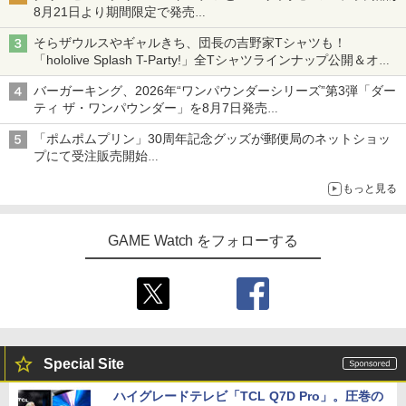
8月21日より期間限定で発売
組分け帽子ドーナツなど見た目も楽しい商品が登場
そらザウルスやギャルきち、団長の吉野家Tシャツも！
「hololive Splash T-Party!」全Tシャツラインナップ公開＆オン
ライン販売開始
バーガーキング、2026年“ワンパウンダーシリーズ”第3弾「ダー
ティ ザ・ワンパウンダー」を8月7日発売
「特製ガーリックマヨソース」を使用した超大型チーズバーガー
「ポムポムプリン」30周年記念グッズが郵便局のネットショッ
プにて受注販売開始
「おもちもちもちクッション」など今年だけの限定商品が登場
もっと見る
GAME Watch をフォローする
Special Site
ハイグレードテレビ「TCL Q7D Pro」。圧巻の