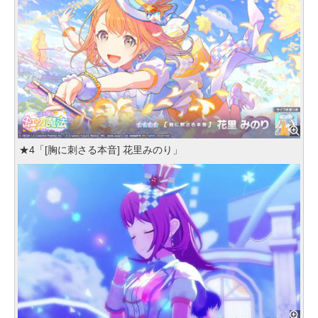
★4「[胸に刺さる本音] 花里みのり」