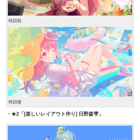
特訓前
特訓後
・★2「[楽しいレイアウト作り] 日野森雫」