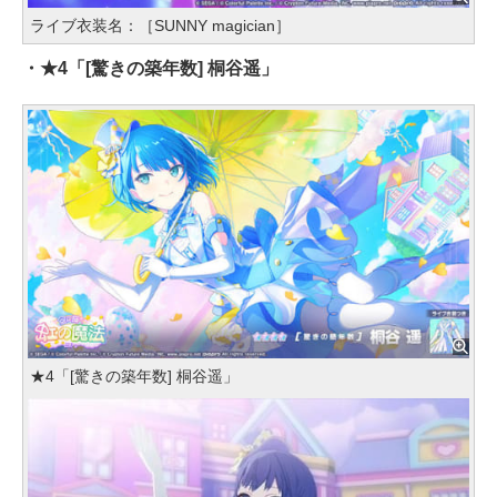
ライブ衣装名：［SUNNY magician］
・★4「[驚きの築年数] 桐谷遥」
★4「[驚きの築年数] 桐谷遥」