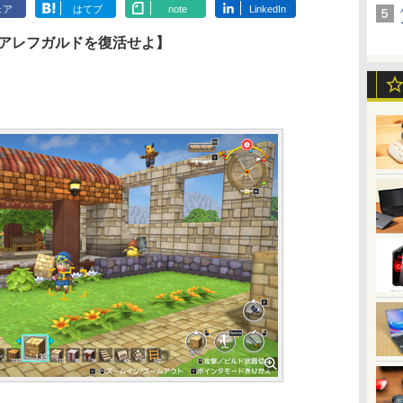
ェア
はてブ
note
LinkedIn
 アレフガルドを復活せよ】