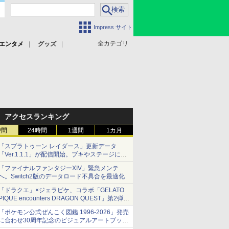
Impress サイト
全カテゴリ
エンタメ
グッズ
アクセスランキング
時間
24時間
1週間
1カ月
「スプラトゥーン レイダース」更新データ
「Ver.1.1.1」が配信開始。ブキやステージに関
する不具合を修正
「ファイナルファンタジーXIV」緊急メンテ
へ。Switch2版のデータロード不具合を最適化
「ドラクエ」×ジェラピケ、コラボ「GELATO
PIQUE encounters DRAGON QUEST」第2弾が
本日発売
「ポケモン公式ぜんこく図鑑 1996-2026」発売
アイスカップに入ったスライムやわたぼう、ベ
に合わせ30周年記念のビジュアルアートブック
ビーサタンなどがオリジナルアートで登場
3冊同時発売が決定