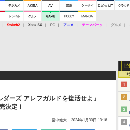
Switch2
Xbox SX
PC
アニメ
テーマパーク
グルメ
 Vita
3DS
アーケード
VR
1
ルダーズ アレフガルドを復活せよ」
発売決定！
畠中健太
2024年1月30日 13:18