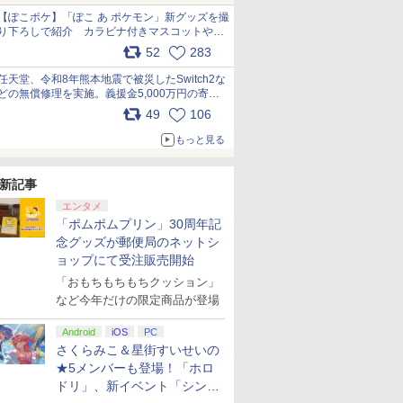
【ぽこポケ】「ぽこ あ ポケモン」新グッズを撮
り下ろしで紹介 カラビナ付きマスコットやス
クエアポーチが仲間入り
52
283
pic.x.com/XmVAgBxaW5
任天堂、令和8年熊本地震で被災したSwitch2な
どの無償修理を実施。義援金5,000万円の寄付
も発表 pic.x.com/BAYsMfUfUC
49
106
もっと見る
新記事
エンタメ
「ポムポムプリン」30周年記
念グッズが郵便局のネットシ
ョップにて受注販売開始
「おもちもちもちクッション」
など今年だけの限定商品が登場
Android
iOS
PC
さくらみこ＆星街すいせいの
★5メンバーも登場！「ホロ
ドリ」、新イベント「シンク