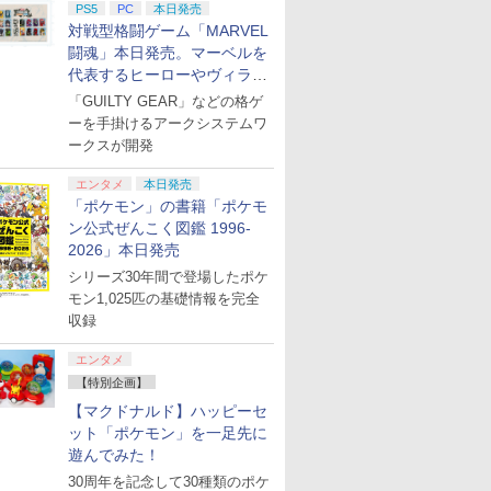
PS5
PC
本日発売
対戦型格闘ゲーム「MARVEL
闘魂」本日発売。マーベルを
代表するヒーローやヴィラン
たちが登場
「GUILTY GEAR」などの格ゲ
ーを手掛けるアークシステムワ
ークスが開発
エンタメ
本日発売
「ポケモン」の書籍「ポケモ
ン公式ぜんこく図鑑 1996-
2026」本日発売
シリーズ30年間で登場したポケ
モン1,025匹の基礎情報を完全
収録
エンタメ
【特別企画】
【マクドナルド】ハッピーセ
ット「ポケモン」を一足先に
遊んでみた！
30周年を記念して30種類のポケ