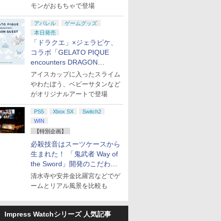
モンがおもちゃで登場
アパレル
ゲームグッズ
本日発売
「ドラクエ」×ジェラピケ、
コラボ「GELATO PIQUE
encounters DRAGON
QUEST」第2弾が本日発売
アイスカップに入ったスライム
やわたぼう、ベビーサタンなど
がオリジナルアートで登場
PS5
Xbox SX
Switch2
WIN
【特別企画】
必殺技音はスーツケースから
生まれた！ 「鬼武者 Way of
the Sword」開発のこだわり
を目撃！
清水寺や安井金比羅宮などでゲ
ームとリアル風景を比較も
Impress Watchシリーズ 人気記事