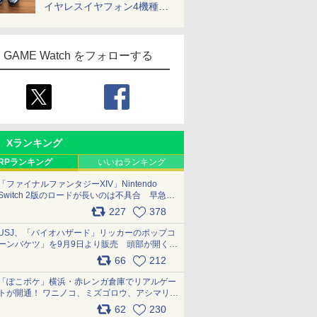
イヤレスイヤフォン4機種を
一気に聴く
GAME Watch をフォローする
Xランキング
RPランキング
いいねランキング
「ファイナルファンタジーXIV」Nintendo
Switch 2版のロードが長いのは不具合 早急に
アップデートできるよう対応中
227
378
pic.x.com/s9S3nRCAGa
USJ、「バイオハザード」リッカーのポップコ
ーンバケツ」を9月9日より販売 頭部が開く仕
組み。味は恐怖を堪のう「味噌フレーバー」
66
212
pic.x.com/81MuXGahVM
「ぽこポケ」横浜・赤レンガ倉庫でリアルゲー
トが開通！ ワニノコ、ミズゴロウ、アシマリ登
場シーンをレポート pic.x.com/LDgEByVl6D
62
230