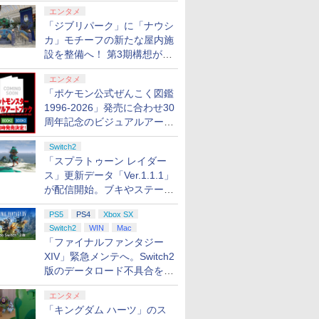
ロする夏のスパークル」がス
エンタメ
タート
「ジブリパーク」に「ナウシ
カ」モチーフの新たな屋内施
設を整備へ！ 第3期構想が公
開
エンタメ
「ポケモン公式ぜんこく図鑑
1996-2026」発売に合わせ30
周年記念のビジュアルアート
ブック3冊同時発売が決定
Switch2
「スプラトゥーン レイダー
ス」更新データ「Ver.1.1.1」
が配信開始。ブキやステージ
に関する不具合を修正
PS5
PS4
Xbox SX
Switch2
WIN
Mac
「ファイナルファンタジー
XIV」緊急メンテへ。Switch2
版のデータロード不具合を最
適化
エンタメ
「キングダム ハーツ」のス