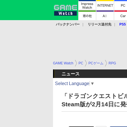
バックナンバー
リリース送付先
PS5
モバイル
eスポーツ
クラウド
PS
GAME Watch
PC
PCゲーム
RPG
ニュース
Select Language
▼
「ドラゴンクエストビ
Steam版が2月14日に