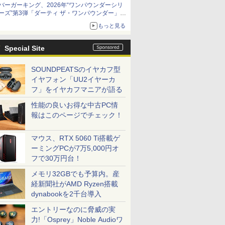
バーガーキング、2026年“ワンパウンダーシリ
ーズ”第3弾「ダーティ ザ・ワンパウンダー」を
8月7日発売
もっと見る
「特製ガーリックマヨソース」を使用した超大
型チーズバーガー
Special Site
SOUNDPEATSのイヤカフ型
イヤフォン「UU2イヤーカ
フ」をイヤカフマニアが語る
性能の良いお得な中古PC情
報はこのページでチェック！
マウス、RTX 5060 Ti搭載ゲ
ーミングPCが7万5,000円オ
フで30万円台！
メモリ32GBでも予算内。産
経新聞社がAMD Ryzen搭載
dynabookを2千台導入
エントリーなのに脅威の実
力!「Osprey」Noble Audioワ