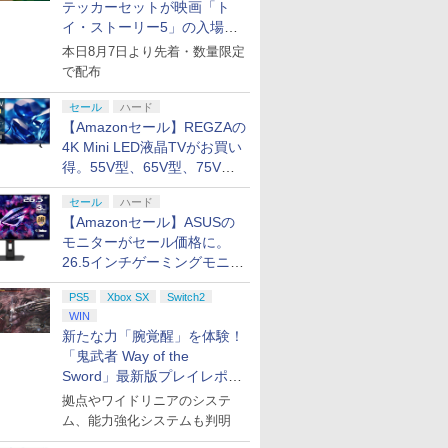
テッカーセットが映画「ト
イ・ストーリー5」の入場特
典として配布決定！
本日8月7日より先着・数量限定
で配布
セール
ハード
【Amazonセール】REGZAの
4K Mini LED液晶TVがお買い
得。55V型、65V型、75V型
の2026年モデルがラインナ
セール
ハード
ップ
【Amazonセール】ASUSの
モニターがセール価格に。
26.5インチゲーミングモニタ
ー「ROG Strix OLED
PS5
Xbox SX
Switch2
XG27ACDMS」限定モデルも
WIN
お買い得
新たな力「腕覚醒」を体験！
「鬼武者 Way of the
Sword」最新版プレイレポー
ト
拠点やワイドリニアのシステ
ム、能力強化システムも判明