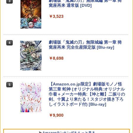
劇場版「鬼滅の刃」無限城編 第一章 猗
3
窩座再来 通常版 [DVD]
【楽天ブックス限定先着特典】最終楽章
4
￥531
【純正品】Xbox 充電式バッテリー + US
響け！ユーフォニアム 前編 (数量限定 新
4
￥3,523
【純正品】DualSense ワイヤレスコン
B-C ケーブル
ニンテンドープリペイド番号 9000円|オ
4
規シーンコンテ集&UHD付き特装版)【Bl
4
トローラー ミッドナイト ブラック(CFI-
ダービースタリオン2 【Switch2】 POT-
ンラインコード版
u-ray】(マイクロファイバークロス(約20
4
ZCT2J01)
P-AB73A
0mm×200mm)) [ (アニメーション) ]
￥2,618
￥9,000
￥10,737
￥8,582
￥12,540
【中古】アルティメット ヒッツ ドラッ
5
劇場版「鬼滅の刃」無限城編 第一章 猗
4
グ オン ドラグーン2 -封印の紅, 背徳の
窩座再来 完全生産限定版 [Blu-ray]
黒-
【純正品】Xbox ワイヤレス コントロー
ニンテンドープリペイド番号 5000円|オ
5
5
￥8,698
【純正品】DualSense ワイヤレスコン
ラー (カーボンブラック)
ンラインコード版
5
【楽天ブックス限定先着特典+先着特
￥809
5
【新品】【NS2】コットンロックウィズ
トローラー(CFI-ZCT2J)
5
典】【数量限定グッズ】新劇場版銀魂 -
ユー コットンシリーズ35周年記念特別限
￥8,020
吉原大炎上ー (完全生産限定版)【Blu-ra
￥5,000
定版 [Switch2版][在庫品]
￥10,737
y】(800p 超！B5 角背上製本 絵コンテブ
ック)(アニメ描きおろしイラスト使用ト
【Amazon.co.jp限定】劇場版モノノ怪
5
￥11,010
ートバッグ(神威・阿伏兎)+描きおろしミ
第三章 蛇神 (オリジナル特典:オリジナル
ニキャラステッカー) [ 杉田智和 ]
巾着＋メーカー特典:【坤と離】二振りの
剣、十翼より来たる！スタジオ描き下ろ
￥14,850
しイラストボード付) [Blu-ray]
￥9,900