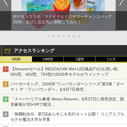
ポケモンコラボ「マクドナルドのサマーチャンスバッグ
2026」をひと足お先に体験してみた！
●
●
●
●
●
●
●
アクセスランキング
1時間
24時間
1週間
1カ月
【Amazonセール】REGZAの4K Mini LED液晶TVがお買い得。
55V型、65V型、75V型の2026年モデルがラインナップ
バーガーキング、2026年“ワンパウンダーシリーズ”第3弾「ダー
ティ ザ・ワンパウンダー」を8月7日発売
「特製ガーリックマヨソース」を使用した超大型チーズバーガー
「スーパーリアル麻雀 Venus Returns」8月27日に発売決定。脱
衣麻雀が3D×VRで復活
発売から2週間は20%オフになるセールが実施
「無職転生III」第7話あらすじ＆先行カット公開！ リニアとプル
セナが魔法大学を卒業