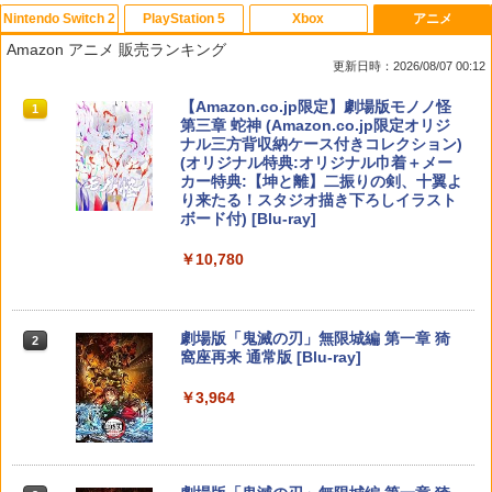
Nintendo Switch 2
PlayStation 5
Xbox
アニメ
PlayVital 新型Switch2対応 親指グリッ
【中古】四女神オンライン CYBER DIM
「お隣の天使様にいつの間にか駄目人間
1
1
1
Amazon アニメ 販売ランキング
プキャップ 4個セット ジョイコン対応シ
ENSION NEPTUNE - PS4
にされていた件2」Vol.3【Blu-ray】 [ 佐
更新日時：2026/08/07 00:12
リコン素材 快適フィット スイッチ2対応
伯さん ]
滑り止めスティックカバー
￥350
スプラトゥーン レイダース|オンライン
PlayStation 5 デジタル・エディション
【純正品】Xbox ワイヤレス コントロー
【Amazon.co.jp限定】劇場版モノノ怪
1
1
1
1
￥7,821
コード版
日本語専用 Console Language: Japan
ラー + USB-C® ケーブル
第三章 蛇神 (Amazon.co.jp限定オリジ
￥990
ese only (CFI-2200B01)
ナル三方背収納ケース付きコレクション)
(オリジナル特典:オリジナル巾着＋メー
￥5,832
￥8,300
カー特典:【坤と離】二振りの剣、十翼よ
￥55,000
【中古】おいでよ どうぶつの森
スーパーの裏でヤニ吸うふたり Vol.1【B
2
2
り来たる！スタジオ描き下ろしイラスト
【当店独自で＋P10倍★要エントリー】
lu-ray】 [ 地主 ]
2
ボード付) [Blu-ray]
【新品即納】[ACC][Switch2] まるごと
￥350
Xbox プリペイドカード 5,000円 デジタ
収納バッグ for Nintendo Swich 2(ニン
2
￥8,494
￥10,780
スプラトゥーン レイダース -Switch2
Beast of Reincarnation -PS5 【特典】
ルコード 【旧 Xbox ギフトカード】 [オ
2
テンドースイッチ2) メタモン 任天堂ラ
2
プロダクトコード 封入
ンラインコード]
イセンス商品 HORI(NSX-164)(2026071
￥6,455
6)
￥7,286
￥5,000
【楽天ブックス限定全巻購入特典】春夏
【中古】アイドルマスター アニメ& G4
3
3
劇場版「鬼滅の刃」無限城編 第一章 猗
2
￥6,980
秋冬代行者 春の舞 四（完全生産限定
U!パック VOL.4
窩座再来 通常版 [Blu-ray]
版）【Blu-ray】(イラスト入りクリアポ
ーチ+ミニキャラペアアクリルキーホル
￥426
￥3,964
【純正品】Xbox ワイヤレス コントロー
ダー4 種セット) [ 暁佳奈 ]
3
Nintendo Switch 2(日本語・国内専用)
【純正品】ディスクドライブ(CFI-ZDD1
3
ラー (ロボット ホワイト)
3
ELDEN RING Tarnished Edition 【Swit
3
J) PlayStation 5
ch2】 POT-P-AAF6C
￥12,100
￥55,603
￥7,681
￥11,849
￥7,757
【中古】カセキホリダー ムゲンギア
4