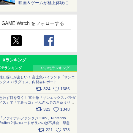
映画＆ゲームが極上体験に
GAME Watch をフォローする
Xランキング
RPランキング
いいねランキング
推し探しが楽しい！ 富士急ハイランド「サンエ
ックス パラダイス」内覧会レポート
pic.x.com/p718c0QB0k
324
1686
思わず目を引く！ 富士急「サンエックス パラダ
イス」で「すみっコ」ぺんぎん？のきゅうりド
ッグを食べてみた イラストそのままのメニュ
323
1048
ー化に挑戦。これが意外にもおいしい
pic.x.com/Kgl04hZaeg
「ファイナルファンタジーXIV」Nintendo
Switch 2版のロードが長いのは不具合 早急に
アップデートできるよう対応中
221
373
pic.x.com/s9S3nRCAGa