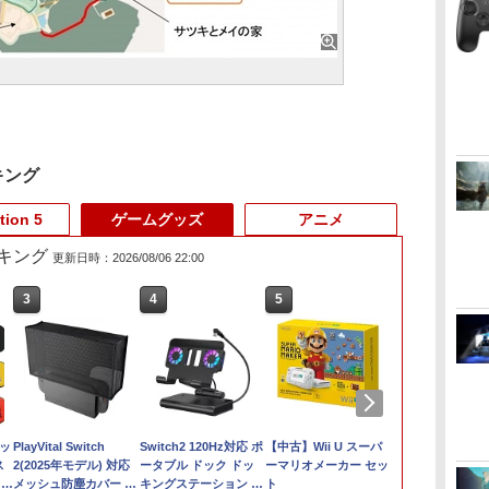
キング
tion 5
ゲームグッズ
アニメ
キング
更新日時：2026/08/06 22:00
3
3
3
4
4
4
5
5
5
6
6
6
イ
ピ
イッ
【楽天ブックス限定特
Beast of
PlayVital Switch
ゼルダの伝説 ティア
【PowerA 公式スト
Switch2 120Hz対応 ポ
任天堂 【Switch2】ゼ
STRASSE SIM用 ドラ
【中古】Wii U スーパ
【特典】ドラ
【特典】NBA
【中古】SON
購入
ス
典+特典】鬼滅の刃 ヒ
Reincarnation
2(2025年モデル) 対応
ーズ オブ ザ キングダ
ア】パワーエー ソロ
ータブル ドック ドッ
ルダの伝説 ティアーズ
イビングシューズ ハイ
ーマリオメーカー セッ
ストVII Reima
PS5版(【先
DualSense
入
シ)
 名
ノカミ血風譚2
【PS5】
メッシュ防塵カバー 通
ム Nintendo Switch 2
チャージングステーシ
キングステーション デ
オブ ザ キングダム
カット 靴 レーシング
ト
NintendoSw
特典】10,00
コントローラー 