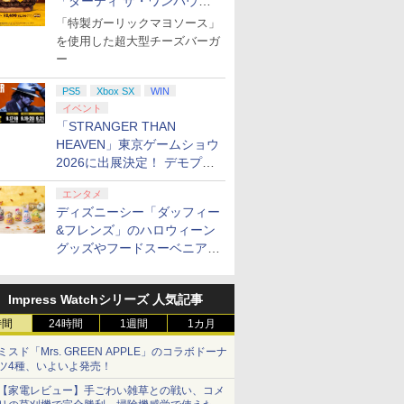
「ダーティ ザ・ワンパウン
対応の高精度 H パター
(ビジュアルシート11枚
ル効果スティック付き
プノシスマ
ダー」を8月7日発売
ン シフター
セット付き)
ビデオゲームコントロ
Division R
「特製ガーリックマヨソース」
ーラー（ブラック）
を使用した超大型チーズバーガ
ー
PS5
Xbox SX
WIN
イベント
「STRANGER THAN
HEAVEN」東京ゲームショウ
2026に出展決定！ デモプレ
イや体験型展示も
エンタメ
ディズニーシー「ダッフィー
&フレンズ」のハロウィーン
グッズやフードスーベニアが
8月25日より発売
Impress Watchシリーズ 人気記事
時間
24時間
1週間
1カ月
ミスド「Mrs. GREEN APPLE」のコラボドーナ
ツ4種、いよいよ発売！
【家電レビュー】手ごわい雑草との戦い、コメ