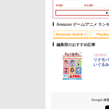
￥8,970
【送料無料】《12月
特典】DLC)
換コード)
版）※3,200ポイントま
ト 新品 ゲーム パッケ
外付特典】【DLC】
入れ かわいい ニン
800
321
,998
￥8,329
￥4,400
￥7,535
￥7,620
￥418
￥7,722
￥7,626
￥1,300
》
でご利用可
ージ版
売記念グッズ付きス
ドースイッチ カバー
ートダッシュセット)
ーチ switch Lite 新
本体 ジョイコン ソ
ケーブル 収納可能 
チ クリスマス ギフ
Amazon ゲーム/アニメ ラン
クリスマス プレゼン
10
1
2
送料無料
Nintendo Switch 2
PlaySta
編集部のおすすめ記事
10
10
10
10
1
1
1
1
2
2
2
2
エンタメ
ツクモパ
いぐるみ
版「鬼滅の刃」無
【楽天ブックス限定先
【中古】【Blu−ray】
劇場版 転生したらス
編 第一章 猗窩座
着特典】ヒプノシスマ
君の名は。 スタンダ
イムだった件 蒼海の
(完全生産限定版)
イク -Division Rap
ード・エディション
編 (Blu-ray通常版)
u-ray】 [ 吾峠呼世
Battle- 11th LIVE
シール付 / 新海誠【監
【Blu-ray】 [ 岡咲
690
￥9,000
￥980
￥4,976
≪Final D.R.B≫ MAD
督】
]
テンドープリペイ
イステーション ス
eSir G7 HE 有線
駿監督作品集
マリオカート ワールド
プレイステーション ス
HyperX Clutch
ヤマトよ永遠に
スプラトゥーン レイダ
PlayStation 5 デジタ
【純正品】Xbox ワイ
劇場版「鬼滅の刃」無
スプラトゥーン レイ
Beast of
Xbox プリペイドカ
劇場版「鬼滅の刃」
TRIGGER CREW ＆ ど
号 3000円|オンラ
チケット 15,000円
ムコントローラー
-ray]
-Switch2
トアチケット 3,000円|
Gladiate Xbox公式ラ
REBEL3199 6 [Blu-
ース|オンラインコード
ル・エディション 日本
ヤレス コントローラー
限城編 第一章 猗窩座再
ース -Switch2
Reincarnation -PS5
ド 5,000円 デジタル
限城編 第一章 猗窩
ついたれ本舗【Blu-
コード版
ンラインコード版
X Series X|S
オンラインコード版
イセンス ゲーミング
ray]
版
語専用 Console
+ USB-C® ケーブル
来 通常版 [Blu-ray]
【特典】プロダクト
ード 【旧 Xbox ギ
来 通常版 [DVD]
ray】(クリアトレカ2枚
,233
￥8,564
￥6,455
X One Windows
コントローラー 有線
Language: Japanese
ード 封入
カード】 [オンライ
セット(MAD
Google
000
,000
799
￥3,000
￥4,482
￥8,760
￥5,832
￥55,000
￥8,300
￥3,964
￥7,286
￥5,000
￥3,523
/11用 PCコントロー
日本正規代理店品
only (CFI-2200B01)
コード]
TRIGGER CREW ＆ ど
ゲームパッド ホー
6L366AA
ついたれ本舗柄)) [ ヒ