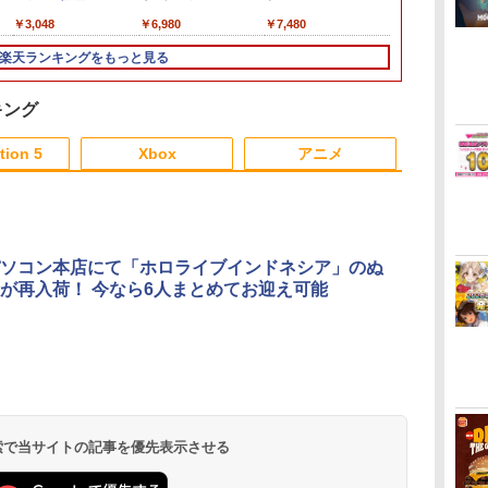
発
テン
Nintendo Switch 2
気性 スイッチ2対応キ
Edition 【Switch2】
ョン for DualSense®
ュアルファン 最大
Nintendo Switch 2
シューズ ゲーミングシ
(40周年スラ
ム内通貨）（
ZCT2J【川
￥7,810
￥7,630
￥3,048
￥7,830
￥2,200
￥6,980
￥7,830
￥7,980
￥7,480
￥7,987
￥8,041
￥7,980
タ
 ポ
Edition ＋ 「無限城編
ズ防止 排熱設計 ダスト
NXS-P-AXN7B
and DualSense
4K/144Hz HDMI2.1
Edition [NXS-P-
ューズ グリップ 快適
ルチャーム)
コード）)
間1週間【ラ
型
第一章」キャラクター
カバー ドックに装着し
Edge™ ワイヤレスコ
VRR/HDR対応
AXN7B NSW2 ゼルダ
なペダルワークを実
楽天ランキングをもっと見る
フト
パス(ステッカー二種+
たまま使用可能 保護ス
ントローラー
PD100W 折りたたみ 多
ノデンセツ ティア-ズ
現！[ストラッセ ハン
ポー
【外付先着購入特典】
リーブ 【メッシュ ブラ
【PlayStation®公式ラ
機種対応 Steam Deck
オブ ザ キングダム]
コン ハンドルコントロ
ト
サイバーコネクトツー
ック】
イセンス商品】 国内2
熱対策 スタンド USB
ーラー コクピット レ
キング
ト
制作「無限城編 第一
年保証
ポート×3 有線LANポー
ースゲーム グランツー
3
4
5
6
章」キャラクターパス
ト ◇SD009
リスモ PS4 PS5 プレス
tion 5
Xbox
アニメ
ゲームビジュアル ステ
テ]
ッカー)
3
3
3
3
4
4
4
4
5
5
5
5
6
6
6
6
ソコン本店にて「ホロライブインドネシア」のぬ
が再入荷！ 今なら6人まとめてお迎え可能
ラ
Hot For Teacher DVD
ミュージカル「忍たま
ミュージカル『刀剣乱
この世界の（
涙
即納 dvd complete
乱太郎」第15弾 忍術学
舞』 ～静かなる夜半の
くつもの）片
BOX 北米版 USA正規
園 学園祭【Blu-ray】 [
寝ざめ～【Blu-ray】 [
限定版【Blu-r
美保
品 全2話 全話 完全収録
(ミュージカル) ]
ミュージカル『刀剣乱
ん ]
￥6,600
￥7,722
￥7,821
￥7,977
アニメ 美少女アニメ 日
舞』 ]
ダ
ー
無
Nintendo Switch 2(日
【純正品】ディスクド
【純正品】Xbox ワイ
劇場版「鬼滅の刃」無
ニンテンドープリペイ
【純正品】DualSense
【純正品】Xbox 充電
『映画 ラブライブ！蓮
ニンテンドープリペイ
【純正品】DualSense
【純正品】Xbox ワイ
劇場版「鬼滅の刃」無
ニンテンドー
プレイステー
【純正品】Xbox
ヤマトよ永遠
本語 英語 Hot For
コ
座再
本語・国内専用)
ライブ(CFI-ZDD1J)
ヤレス コントローラー
限城編 第一章 猗窩座再
ド番号 9000円|オンラ
ワイヤレスコントロー
式バッテリー + USB-C
ノ空女学院スクールア
ド番号 5000円|オンラ
ワイヤレスコントロー
ヤレス コントローラー
限城編 第一章 猗窩座
ド番号 1000
トアチケット 10
ワイヤレス 
REBEL3199 7 
TEACHER dvd コンプ
コ
フト
PlayStation 5
(ロボット ホワイト)
来 完全生産限定版
インコード版
ラー ミッドナイト ブ
ケーブル
イドルクラブ Bloom
インコード版
ラー(CFI-ZCT2J)
(カーボンブラック)
再来 完全生産限定版
インコード版
オンラインコ
ラー Series 2
ray]
リート
￥55,603
ン
[Blu-ray]
ラック(CFI-ZCT2J01)
Garden Party』Blu-
[DVD]
Edition (ホ
 検索で当サイトの記事を優先表示させる
￥11,849
￥7,681
￥8,698
￥9,000
￥10,737
￥2,618
￥8,589
￥5,000
￥10,737
￥8,020
￥7,828
￥1,000
￥10,000
￥18,755
￥8,760
ray（特装限定版）