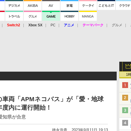
Switch2
Xbox SX
PC
アニメ
テーマパーク
グルメ
 Vita
3DS
アーケード
VR
1
車両「APMネコバス」が「愛・地球
3年度内に運行開始！
愛知県が合意
徳永浩貴
2023年9月11日 19:13