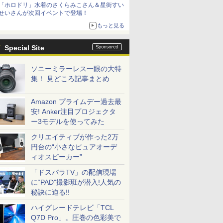
「ホロドリ」水着のさくらみこさん＆星街すい
シリーズ累計100タイトルへ
せいさんが次回イベントで登場！
もっと見る
Special Site
ソニーミラーレス一眼の大特
集！ 見どころ記事まとめ
Amazon プライムデー過去最
安! Anker注目プロジェクタ
ー3モデルを使ってみた
クリエイティブが作った2万
円台の“小さなピュアオーデ
ィオスピーカー”
「ドスパラTV」の配信現場
に“PAD”撮影班が潜入!人気の
秘訣に迫る!!
ハイグレードテレビ「TCL
Q7D Pro」。圧巻の色彩美で