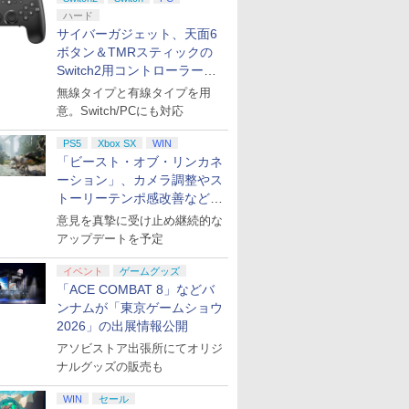
ハード
サイバーガジェット、天面6
ボタン＆TMRスティックの
Switch2用コントローラーを9
月下旬発売！
無線タイプと有線タイプを用
意。Switch/PCにも対応
PS5
Xbox SX
WIN
「ビースト・オブ・リンカネ
ーション」、カメラ調整やス
トーリーテンポ感改善などの
アプデを1週間以内に実施
意見を真摯に受け止め継続的な
アップデートを予定
7
7
7
8
8
8
9
9
9
10
10
10
イベント
ゲームグッズ
「ACE COMBAT 8」などバ
ンナムが「東京ゲームショウ
2026」の出展情報公開
アソビストア出張所にてオリジ
ナルグッズの販売も
ゴンクエ
 2K27
Y
★エントリーでポイン
【特典】三國志14 with
【中古】KONAMI
【特典】NBA 2K27
日本マイクロソフト
脳遊記 【 頭の体操 脳
Nintendo Switch 2 ゼ
【特典】ACE
【新品】1週間以内発
ファイアー
【特典】EA
[Switch 
gined
着購入封入
 ワイヤレス
ト5倍★[09月17日発売
パワーアップキット
pop'n music専用コン
Switch2版(【先着購入
【特典付】【PS5】
トレ 脳のトレーニング
ノブレイド3 Nintendo
COMBAT 8: WINGS
送 PlayStation5 HD
万紫千紅
FC 27 P
ケモン エ
WIN
セール
itch2版
0VC（ゲー
CFI-
予約][ニンテンドース
Complete Edition
トローラ コンパクトモ
封入特典】
Fable [ELJM-30990
脳活グッズ 麻雀 将棋
Switch 2 Edition[任天
OF THEVE(【早期購入
カメラ PS5
購入封入特
ンパス（ダ