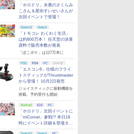
「ホロドリ」水着のさくらみ
こさん＆星街すいせいさんが
次回イベントで登場！
Switch2
Switch
「トモコレ わくわく生活」
は約800万本！ 任天堂の決算
資料で販売本数が発表
「ぽこポケ」は127万本に
PS5
PS4
PC
ハード
「エスコン8」仕様のフライ
トスティックがThrustmaster
から登場！ 10月2日発売
ジョイスティックに振動機能を
搭載。予約受付も開始
Android
iOS
PC
「ホロドリ」次回イベントに
「miComet」参戦!? 本日18
時にイベント詳細＆登場タレ
ント公開
Switch2
Switch
PC