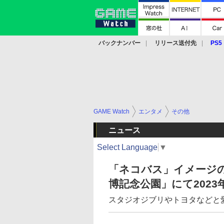
バックナンバー
リリース送付先
PS5
モバイル
eスポーツ
クラウド
PS
GAME Watch
エンタメ
その他
ニュース
Select Language
▼
「ネコバス」イメージの
博記念公園」にて202
スタジオジブリやトヨタなどと