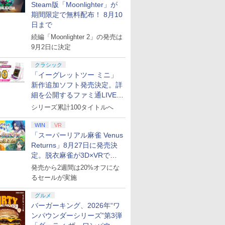
￥8,970
Steam版「Moonlighter」が
イムアクリ
DLC引換
崎】保証期
イッチ2ソフト] 空の軌
PS5版(【早期購入封入
デル BF014【大宮東
10,001VC（ゲーム内通
PS5 フェイブル]
囲碁 競走馬育成 RPG
堂]【送料無料】《12月
封入特典】DLC)
換コード)
版）※3,2
￥7,999
￥8,228
￥8,980
￥8,041
￥8,320
￥9,168
￥8,800
￥8,321
￥19,998
￥8,329
￥4,400
期間限定で無料配布！ 8月10
ンクA】
跡 ザ セカンド 通常版
特典】シナリオ「覇気
口】保証期間1週間【ラ
貨）（DLC引換コー
ソフト不要 名作ゲーム
予約》
でご利用可
[NXS-P-BTWMC] *予約
雄心」)
ンクC】
ド）)
のうゆうき テレビゲー
日まで
特典付
ム TVゲーム 】
続編「Moonlighter 2」の発売は
9月2日に決定
クラシック
7
8
9
10
「イーグレットツー ミニ」
新作追加ソフト発売決定。詳
細を公開するファミ通LIVEが
8月27日20時から配信
シリーズ累計100タイトルへ
7
7
7
7
8
8
8
8
9
9
9
9
10
10
10
10
WIN
VR
さらにい
「多聞くん今どっ
進撃の巨人 OAD
劇場版「鬼滅の刃」無
【楽天ブッ
「スーパーリアル麻雀 Venus
隅に 特装
ち!?」3【Blu-ray】 [
Archive【Blu-ray】 [
限城編 第一章 猗窩座
着特典】ヒ
Returns」8月27日に発売決
ay】 [ の
師走ゆき ]
諫山創 ]
再来(完全生産限定版)
イク -Divis
定。脱衣麻雀が3D×VRで復
【Blu-ray】 [ 吾峠呼世
Battle- 11
￥8,044
活
￥8,169
￥8,690
￥9,000
発売から2週間は20%オフにな
晴 ]
≪Final D
プリペイ
ション ス
 Elite
に
ニンテンドープリペイ
【PS5】進撃の巨人３
【国内正規品】
【Amazon.co.jp限
ニンテンドープリペイ
PlayStation 5 デジタ
Xbox プリペイドカー
【Amazon.co.jp限
ニンテンドープリペイ
プレイステーション ス
GameSir G7 HE 有線
宮﨑駿監督作品集
マリオカー
プレイステ
HyperX Cl
ヤマトよ永
TRIGGER
るセールが実施
円|オンラ
,000円|
コントロー
[Blu-
ド番号 500円|オンライ
【メーカー特典あり】
Thrustmaster スラス
定】劇場版「僕の心の
ド番号 2000円|オンラ
ル・エディション 日本
ド 2,000円 デジタルコ
定】ラブライブ！スー
ド番号 3000円|オンラ
トアチケット 15,000円
ゲームコントローラー
[Blu-ray]
-Switch2
トアチケット 
Gladiate
REBEL3199
ついたれ本舗
ード版
 Core
ンコード版
【早期購入特典】「キ
トマスター TH8S シフ
ヤバイやつ」 Blu-
インコード版
語専用 (CFI-2200B01)
ード 【旧 Xbox ギフト
パースター!! Liella!
インコード版
|オンラインコード版
XBOX Series X|S
オンライン
イセンス 
ray]
ray】(ク
グルメ
￥47,233
￥8,564
ワイト)
ャラクターエディット
ター - PC、PS4、
ray（Amazon.co.jp特
+ ディスクドライブ
カード】 [オンライン
7th LoveLive! ～Fly!
XBOX One Windows
コントロー
セット(MA
バーガーキング、2026年“ワ
￥500
￥9,680
￥14,141
￥8,800
￥2,000
￥66,849
￥2,000
￥27,500
￥3,000
￥15,000
￥6,799
￥3,000
￥4,482
￥8,760
パーツ：自由の翼パー
PS5、PS5 Pro、Xbox
典：Blu-rayスリーブケ
(CFI-ZDD1J) セット
コード]
MUSIC WORLD♪～
10/11用 PCコントロー
日本正規代
TRIGGER
ンパウンダーシリーズ”第3弾
カー」DLC 同梱
One、Xbox Series X|S
ース） [Blu-ray]
Blu-ray BOX - Liella!
ラーゲームパッド ホー
6L366AA
ついたれ本舗