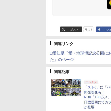
果スティック付き
プノシスマイクー
オゲームコントロ
Division Rap Battle- ]
ー（ブラック）
ポスト
リスト
シ
関連リンク
□愛知県「愛・地球博記念公園に
た」のページ
関連記事
エンタメ
「スト6」に「バ
開発映像も！
NHK「100カメ」
日放送回にてカ
が登場