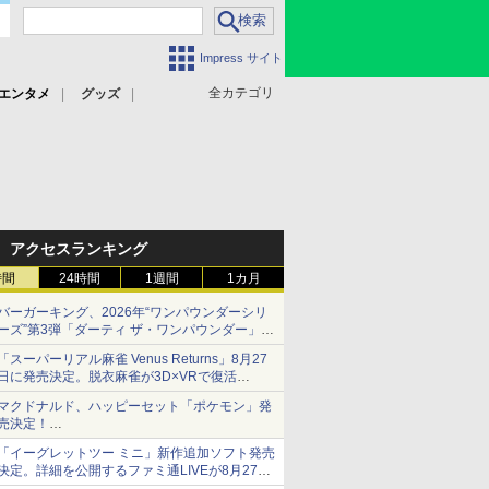
Impress サイト
全カテゴリ
エンタメ
グッズ
アクセスランキング
時間
24時間
1週間
1カ月
バーガーキング、2026年“ワンパウンダーシリ
ーズ”第3弾「ダーティ ザ・ワンパウンダー」を
8月7日発売
「スーパーリアル麻雀 Venus Returns」8月27
「特製ガーリックマヨソース」を使用した超大
日に発売決定。脱衣麻雀が3D×VRで復活
型チーズバーガー
発売から2週間は20%オフになるセールが実施
マクドナルド、ハッピーセット「ポケモン」発
売決定！
ポケモン30周年記念で30匹が大集合
「イーグレットツー ミニ」新作追加ソフト発売
決定。詳細を公開するファミ通LIVEが8月27日
20時から配信