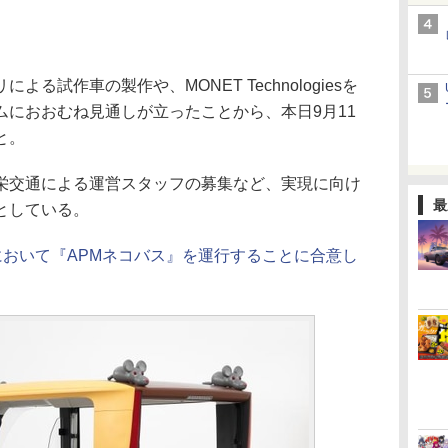
試作車の製作や、MONET Technologiesを
ムにおおむね見通しが立ったことから、本日9月11
と。
交通による運営スタッフの募集など、実現に向け
最
としている。
において『APMネコバス』を運行することに合意し