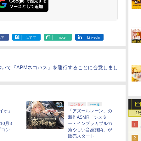
ェア
はてブ
note
LinkedIn
おいて『APMネコバス』を運行することに合意しまし
エンタメ
セール
イオ」
「アズールレーン」の
1
新作ASMR「シスタ
10月3
ー・インプラカブルの
プコン
癒やしい音感施術」が
販売スタート