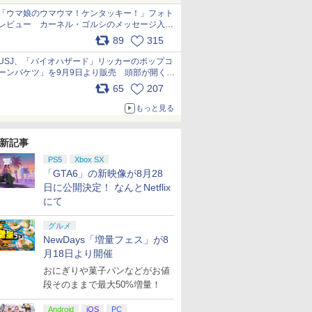
「ウマ娘のウマウマ！ケンタッキー！」フォト
レビュー カーネル・ゴルシのメッセージ入り
パッケージや描き下ろしトレカなどが登場
89
315
pic.x.com/PjnkR9vkXl
USJ、「バイオハザード」リッカーのポップコ
ーンバケツ」を9月9日より販売 頭部が開く仕
組み。味は恐怖を堪のう「味噌フレーバー」
65
207
pic.x.com/81MuXGahVM
もっと見る
新記事
PS5
Xbox SX
「GTA6」の新映像が8月28
日に公開決定！ なんとNetflix
にて
グルメ
NewDays「増量フェス」が8
月18日より開催
おにぎりや菓子パンなどがお値
段そのままで最大50%増量！
Android
iOS
PC