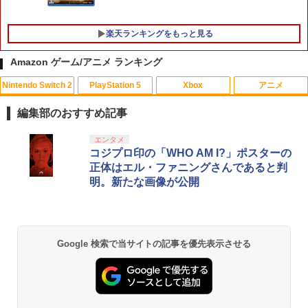
￥7,680
楽天ランキングをもっと見る
Amazon ゲーム/アニメ ランキング
Nintendo Switch 2
PlayStation 5
Xbox
アニメ
【中古】ルイージマンション
【中古】カーズ2 MovieNEX [純正ブルー
1
1
レイ＋純正ケース]
編集部のおすすめ記事
￥864
￥1,280
スプラトゥーン レイダース|オンライン
PlayStation 5 デジタル・エディション
【純正品】Xbox ワイヤレス コントロー
劇場版「鬼滅の刃」無限城編 第一章 猗
エンタメ
1
1
1
1
コード版
日本語専用 Console Language: Japan
ラー + USB-C® ケーブル
窩座再来 通常版 [Blu-ray]
コジプロ印の「WHO AM I?」ポスターの
ese only (CFI-2200B01)
正体はエル・ファニングさんであると判
￥5,832
￥8,300
￥3,982
明。新たな画像が公開
￥55,000
【8/11まで！抽選で最大全額ポイントバ
未来のミライ 期間限定スペシャルプライ
2
2
ック】 1ヶ月保証！ 8BitDo USB Wirele
ス版【Blu-ray】 [ 細田守 ]
ss Adapter 2 ワイヤレス USBアダプタ
ー2 アダプタ スイッチ 8bit Switch Pro
【純正品】Xbox ワイヤレス コントロー
￥2,413
2
スプラトゥーン レイダース -Switch2
劇場版「鬼滅の刃」無限城編 第一章 猗
Windows Mac Raspbery Xbox Series
Beast of Reincarnation -PS5 【特典】
ラー (ロボット ホワイト)
2
2
2
Google 検索で当サイトの記事を優先表示させる
窩座再来 通常版 [DVD]
X＆S One コントローラー Bluetoothコ
プロダクトコード 封入
ントローラー PS5 PS4
￥6,446
￥7,681
￥3,523
￥7,286
￥2,690
【中古】【未使用品】ソウルフル・ワー
3
ルド MovieNEX [DVDのみ]