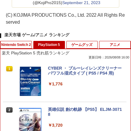
(@KojiPro2015)
September 21, 2023
(C) KOJIMA PRODUCTIONS Co., Ltd. 2022 All Rights Re
served
楽天市場 ゲーム/アニメ ランキング
Nintendo Switch 2
PlayStation 5
ゲームグッズ
アニメ
楽天 PlayStation 5 売れ筋ランキング
更新日時：2026/08/08 16:00
【特典】ファイナルファンタジー レゾナ
CYBER ・ ブルーレイレンズクリーナー
1
1
ンス Switch2版(【初回封入特典】魔導
パワフル湿式タイプ ( PS5 / PS4 用)
船＆かけだし騎士の応援パック・かけだ
し騎士のスタートダッシュパック)
￥1,776
￥6,910
英雄伝説 創の軌跡 【PS5】 ELJM-3071
2
8
Samsung microSD Express Card 256
2
GB for Nintendo Switch 2
￥3,720
￥6,979