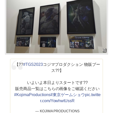
【??
#TGS2023
コジマプロダクション 物販ブー
ス??】
いよいよ本日よりスタートです??
販売商品一覧はこちらの画像をご確認ください
#KojimaProductions
#東京ゲームショウ
pic.twitte
r.com/YowhwtUssR
— KOJIMA PRODUCTIONS