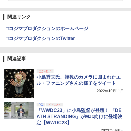
【純正品】Xbox ワイヤレス コントロー
3
ラー (カーボンブラック)
￥2,980
Nintendo Switch 2(日本語・国内専用)
【Amazon.co.jp限定】劇場版モノノ怪
【純正品】ディスクドライブ(CFI-ZDD1
3
3
【中古】Minecraft (マインクラフト) - S
3
3
第三章 蛇神 (Amazon.co.jp限定オリジ
J) PlayStation 5
関連リンク
witch
￥8,020
ナル三方背収納ケース付きコレクション)
￥55,491
(オリジナル特典:オリジナル巾着＋メー
￥11,980
￥2,910
□コジマプロダクションのホームページ
カー特典:【坤と離】二振りの剣、十翼よ
ミュータント・ニンジャ・タートルズ2 2
4
り来たる！スタジオ描き下ろしイラスト
Kレストア版【Blu-ray】 [ ブライアン・
□コジマプロダクションのTwitter
【純正品】Xbox 充電式バッテリー + US
4
ボード付) [Blu-ray]
トッチ ]
B-C ケーブル
【純正品】DualSense ワイヤレスコン
ニンテンドープリペイド番号 9000円|オ
4
4
￥10,780
[Switch] Nintendo Switch Online + 追
トローラー ミッドナイト ブラック(CFI-
￥3,502
ンラインコード版
4
￥2,618
加パック個人プラン12か月（365日間）
ZCT2J01)
関連記事
利用券 （ダウンロード版） ※1,000ポ
￥9,000
イントまでご利用可
￥10,737
エンタメ
劇場版「鬼滅の刃」無限城編 第一章 猗
4
ミュータント・タートルズ 2Kレストア
5
小島秀夫氏、複数のカメラに囲まれたエ
窩座再来 完全生産限定版 [Blu-ray]
￥5,900
版【Blu-ray】 [ ブライアン・トッチ ]
【国内正規品】Thrustmaster スラスト
5
ル・ファニングさんの様子をツイート
マスター TH8S シフター - PC、PS4、P
ニンテンドープリペイド番号 5000円|オ
5
￥8,698
【純正品】DualSense ワイヤレスコン
S5、PS5 Pro、Xbox One、Xbox Serie
￥4,136
2022年10月11日
ンラインコード版
5
トローラー(CFI-ZCT2J)
s X|S 対応の高精度 H パターン シフター
TAITO TAS-L-001 アーケードメモリー
5
￥5,000
ズVOL.1 Lite [イーグレットツー ミニ用
PC
イベント
￥10,737
￥14,141
ソフト]
「WWDC23」に小島監督が登壇！ 「DE
【Amazon.co.jp限定】劇場版モノノ怪
5
ATH STRANDING」がMac向けに登場決
第三章 蛇神 (オリジナル特典:オリジナル
￥6,580
定【WWDC23】
巾着＋メーカー特典:【坤と離】二振りの
剣、十翼より来たる！スタジオ描き下ろ
2023年6月6日