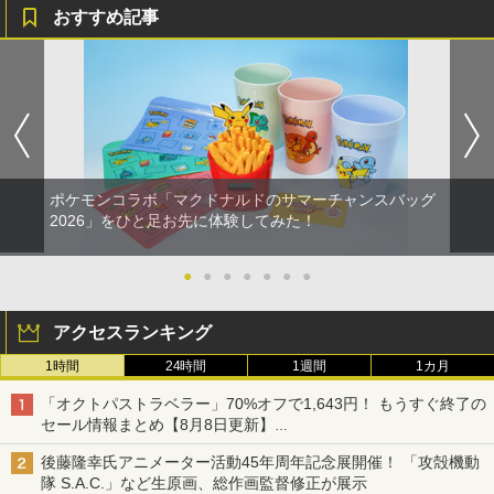
おすすめ記事
ポケモンコラボ「マクドナルドのサマーチャンスバッグ
2026」をひと足お先に体験してみた！
●
●
●
●
●
●
●
アクセスランキング
1時間
24時間
1週間
1カ月
「オクトパストラベラー」70%オフで1,643円！ もうすぐ終了の
セール情報まとめ【8月8日更新】
ニンテンドーeショップでは「大神 絶景版」が67%オフで990円
後藤隆幸氏アニメーター活動45年周年記念展開催！ 「攻殻機動
隊 S.A.C.」など生原画、総作画監督修正が展示