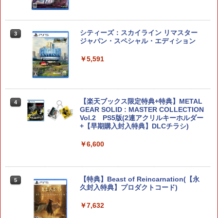
シティーズ：スカイライン リマスター
3
ジャパン・スペシャル・エディション
【特典あり楽天1位】Switch2 ケース キ
3
ャリングケース ハードケース EVAハー
ドシェル 10ゲームカードスロット switc
￥5,591
h2 収納 Joy-Con収納対応 Nintendo Sw
itch2専用 撥水 ブラック/ホワイト
￥2,000
【楽天ブックス限定特典+特典】METAL
4
GEAR SOLID : MASTER COLLECTION
Vol.2 PS5版(2連アクリルキーホルダー
+【早期購入封入特典】DLCチラシ)
ドラゴンクエストモンスターズ4 枯れ
4
木の国のビアンカ・フローラ 【Switch
￥6,600
2】 POT-P-ABLCA
￥7,620
【特典】Beast of Reincarnation(【永
5
久封入特典】プロダクトコード)
ゼルダの伝説 ブレス オブ ザ ワイルド
5
￥7,632
Nintendo Switch 2 Edition