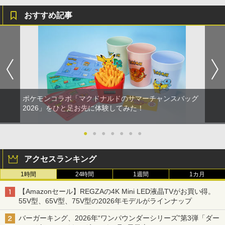
おすすめ記事
ポケモンコラボ「マクドナルドのサマーチャンスバッグ
2026」をひと足お先に体験してみた！
●
●
●
●
●
●
●
アクセスランキング
1時間
24時間
1週間
1カ月
【Amazonセール】REGZAの4K Mini LED液晶TVがお買い得。
55V型、65V型、75V型の2026年モデルがラインナップ
バーガーキング、2026年“ワンパウンダーシリーズ”第3弾「ダー