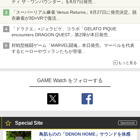
ティ ザ・ワンパウンダー」を8月7日発売
「特製ガーリックマヨソース」を使用した超大型チーズバーガー
「スーパーリアル麻雀 Venus Returns」8月27日に発売決定。脱
衣麻雀が3D×VRで復活
発売から2週間は20%オフになるセールが実施
「ドラクエ」×ジェラピケ、コラボ「GELATO PIQUE
encounters DRAGON QUEST」第2弾が本日発売
アイスカップに入ったスライムやわたぼう、ベビーサタンなどが
対戦型格闘ゲーム「MARVEL闘魂」本日発売。マーベルを代表
オリジナルアートで登場
するヒーローやヴィランたちが登場
「GUILTY GEAR」などの格ゲーを手掛けるアークシステムワー
もっと見る
クスが開発
GAME Watch をフォローする
Special Site
鳥肌ものの「DENON HOME」サウンドを体感