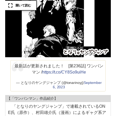
最新話が更新されました！ [第236話] ワンパン
マン /
https://t.co/CY8So9uiHe
— となりのヤングジャンプ (@tonarinoyj)
September
6, 2023
【「ワンパンマン」作品紹介】
「となりのヤングジャンプ」で連載されているON
E氏（原作）、村田雄介氏（漫画）によるギャグ系ア