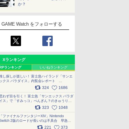
か？
GAME Watch をフォローする
Xランキング
RPランキング
いいねランキング
推し探しが楽しい！ 富士急ハイランド「サンエ
ックス パラダイス」内覧会レポート
pic.x.com/p718c0QB0k
324
1686
思わず目を引く！ 富士急「サンエックス パラダ
イス」で「すみっコ」ぺんぎん？のきゅうりド
ッグを食べてみた イラストそのままのメニュ
323
1048
ー化に挑戦。これが意外にもおいしい
pic.x.com/Kgl04hZaeg
「ファイナルファンタジーXIV」Nintendo
Switch 2版のロードが長いのは不具合 早急に
アップデートできるよう対応中
221
373