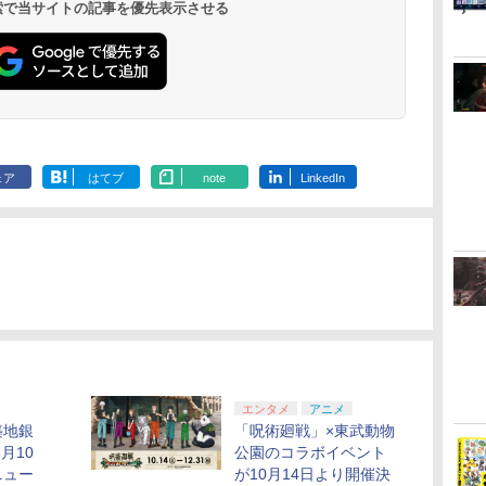
 検索で当サイトの記事を優先表示させる
￥11,849
￥7,681
￥3,523
￥9,000
￥10,737
￥2,618
￥8,698
￥5,000
￥10,737
￥8,020
￥8,800
￥1,000
￥10,000
￥18,754
￥9,900
メーカー特典:【坤と
メーカー特典
ク)
ダー11種セット+B5ス
離】二振りの剣、十翼
離】二振りの
テッカーシートセット
より来たる！スタジオ
より来たる！
(2種1セット)) [ Liella!
描き下ろしイラストボ
描き下ろしイ
]
ード付) [DVD]
ード付) [Blu-r
ェア
はてブ
note
LinkedIn
エンタメ
アニメ
築地銀
「呪術廻戦」×東武動物
月10
公園のコラボイベント
ニュー
が10月14日より開催決