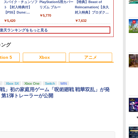
ダ
【中古】Switch2 星の
スパイク・チュンソフ
【ダイヤ・プラチナ会
PlayStation5用カバー
【新品】Nintendo
【特典】Beast of
任天堂 ゼルダ
【特典】鬼武者 
カービィ ディスカバ
ト 【封入特典付】
員様限定！エントリー
リズム ブルー
Switch2ソフト ヨッシ
Reincarnation(【永久
レス オブ ザ
the Sword
リー Nintendo
【PS5】Dune:
でポイント10倍！】
ーとフカシギの図鑑
封入特典】プロダクト
Nintendo Swi
封入特典】プ
￥5,770
Switch 2 Edition
Awakening （オンラ
【メール便発送】【新
【加納店】
コード)
Edition【Swi
コード)
￥6,778
￥5,420
￥6,797
￥6,800
￥7,632
￥7,620
￥7,641
＋ スターリーワール
イン専用） [ELJM-
品】Nintendo
NXSPAAAAH
ド (ニンテンドースイ
31027 PS5 デュ-ン ア
Switch2 ゲームソフト
[NXSPAAAAH
楽天ランキングをもっと見る
ッチ2)
ウェイクニング]
ヨッシーとフカシギの
図鑑
キング
3
3
4
4
5
5
6
6
tion 5
Xbox
アニメ
3
3
3
3
4
4
4
4
5
5
5
5
6
6
6
6
4
Xbox SX
Xbox One
Switch
WIN
戦」初の家庭用ゲーム「呪術廻戦 戦華双乱」が発
 第1弾トレーラーが公開
ブ
イ
【楽天ランキング1位入
【楽天ブックス限定先
Nintendo Switch 2 背
【楽天ブックス限定先
Nintendo Switch 2 保
新世紀GPX サイバーフ
【中古美品】 
【楽天ブック
コ
賞】自動タップ機 オー
着特典】ゾンビランド
面 保護 フィルム
着特典+早期予約特
護 フィルム OverLay
ォーミュラ BD ALL
ライト・ピーク
着特典】ヤマ
理代
トクリッカー 連打装置
サガLIVE～フランシュ
OverLay 抗菌 Brilliant
典】ラブライブ！スー
Plus for ニンテンドー
ROUNDS
イアのゴシッ
に REBEL31
USB給電 クリップ式
シュ ゆめぎんがフェス
for ニンテンドー
パースター!! Liella!
液晶保護 アンチグレア
COLLECTION ～OVA
Nintendo S
終巻＞【Blu-r
￥1,380
￥9,900
￥1,393
￥24,750
￥1,045
￥30,800
￥5,390
￥10,659
スマホ自動操作 日本語
ティバル～【Blu-ray】
Hydro Ag+ 抗菌 抗ウ
7th LoveLive! ～Fly!
反射防止 非光沢 指紋
Series～【Blu-ray】 [
ドースイッチ
面写真使用ビ
ダ
ー
無
Nintendo Switch 2(日
【純正品】ディスクド
【純正品】Xbox ワイ
劇場版「鬼滅の刃」無
ニンテンドープリペイ
【純正品】DualSense
【純正品】Xbox 充電
劇場版「鬼滅の刃」無
ニンテンドープリペイ
【純正品】DualSense
【純正品】Xbox ワイ
【Amazon.co.jp限
ニンテンドー
プレイステー
【純正品】Xbox
【Amazon.co
説明書付き
(アクリルコースター) [
イルス 高光沢タイプ
MUSIC WORLD♪～
防止
金丸淳一 ]
260731-io-1
シート5枚セッ
コ
座再
本語・国内専用)
ライブ(CFI-ZDD1J)
ヤレス コントローラー
限城編 第一章 猗窩座再
ド番号 9000円|オンラ
ワイヤレスコントロー
式バッテリー + USB-C
限城編 第一章 猗窩座
ド番号 5000円|オンラ
ワイヤレスコントロー
ヤレス コントローラー
定】劇場版モノノ怪 第
ド番号 1000
トアチケット 10
ワイヤレス 
定】劇場版モ
iPhone/Android対応
フランシュシュ ]
Blu-ray BOX【Blu-
コ
フト
PlayStation 5
(ロボット ホワイト)
来 通常版 [DVD]
インコード版
ラー ミッドナイト ブ
ケーブル
再来 完全生産限定版
インコード版
ラー(CFI-ZCT2J)
(カーボンブラック)
三章 蛇神 (オリジナル
インコード版
オンラインコ
ラー Series 2
三章 蛇神 (
いいね/ゲーム周回/ライ
ray】(A4クリアファイ
￥55,871
ン
ラック(CFI-ZCT2J01)
[Blu-ray]
特典:オリジナル巾着＋
Edition (ホ
特典:オリジ
ブ/推し活対応 (ブラッ
ル+アクリルキーホル