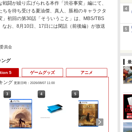
戦闘が繰り広げられる本作「渋谷事変」編にて、
たちを待ち受ける夏油傑、真人、脹相のキャラクタ
」初回の第30話「そういうこと」は、MBS/TBS
ら。なお、8月10日、17日には閑話（前後編）が放送
作委員会
キング
最
tion 5
ゲームグッズ
アニメ
ランキング
更新日時：2026/08/07 11:00
3
3
4
4
5
5
6
6