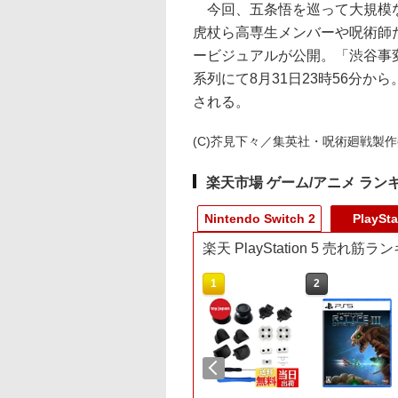
今回、五条悟を巡って大規模な
虎杖ら高専生メンバーや呪術師
ービジュアルが公開。「渋谷事変
系列にて8月31日23時56分か
される。
(C)芥見下々／集英社・呪術廻戦製
楽天市場 ゲーム/アニメ ラン
Nintendo Switch 2
PlaySta
楽天 PlayStation 5 売れ筋
10
10
1
1
2
2