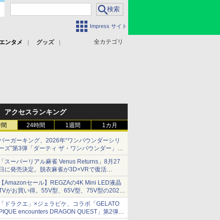
Impress サイト
全カテゴリ
エンタメ
グッズ
アクセスランキング
時間
24時間
1週間
1カ月
バーガーキング、2026年“ワンパウンダーシリ
ーズ”第3弾「ダーティ ザ・ワンパウンダー」を
8月7日発売
「スーパーリアル麻雀 Venus Returns」8月27
「特製ガーリックマヨソース」を使用した超大
日に発売決定。脱衣麻雀が3D×VRで復活
型チーズバーガー
発売から2週間は20%オフになるセールが実施
【Amazonセール】REGZAの4K Mini LED液晶
TVがお買い得。55V型、65V型、75V型の2026
年モデルがラインナップ
「ドラクエ」×ジェラピケ、コラボ「GELATO
PIQUE encounters DRAGON QUEST」第2弾が
本日発売