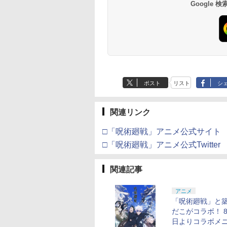
Google
000
,000
在庫切れです。
￥3,000
￥38,800
￥4,731
￥8,760
￥5,832
￥55,000
￥8,300
￥10,780
￥7,286
￥5,000
￥3,964
/11用 PCコントロー
Horizon 6 G923d
日本正規代理店品
only (CFI-2200B01)
リジナル三方背収納ケ
コード]
の剣、十翼より来
ゲームパッド ホー
6L366AA
ース付きコレクション)
！スタジオ描き下
果スティック付き
(オリジナル特典:オリ
イラストボード) [
オゲームコントロ
ジナル巾着＋メーカー
浩史 ]
ー（ブラック）
特典:【坤と離】二振り
の剣、十翼より来た
る！スタジオ描き下ろ
しイラストボード付)
[Blu-ray]
ポスト
リスト
シ
関連リンク
□「呪術廻戦」アニメ公式サイト
□「呪術廻戦」アニメ公式Twitter
関連記事
アニメ
「呪術廻戦」と
だこがコラボ！ 8
日よりコラボメ