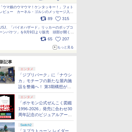
pic.x.com/s9S3nRCAGa
「ウマ娘のウマウマ！ケンタッキー！」フォト
レビュー カーネル・ゴルシのメッセージ入り
パッケージや描き下ろしトレカなどが登場
89
315
pic.x.com/PjnkR9vkXl
USJ、「バイオハザード」リッカーのポップコ
ーンバケツ」を9月9日より販売 頭部が開く仕
組み。味は恐怖を堪のう「味噌フレーバー」
65
207
pic.x.com/81MuXGahVM
もっと見る
新記事
エンタメ
「ジブリパーク」に「ナウシ
カ」モチーフの新たな屋内施
設を整備へ！ 第3期構想が公
開
7
7
8
8
9
9
10
10
エンタメ
「ポケモン公式ぜんこく図鑑
1996-2026」発売に合わせ30
周年記念のビジュアルアート
ブック3冊同時発売が決定
Switch2
「スプラトゥーン レイダー