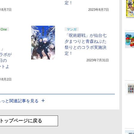
定！
3年8月7日
2023年8月7日
 One
マンガ
「呪術廻戦」が仙台七
夕まつりと青森ねぶた
祭りとのコラボ実施決
ト」
定！
ラボが
日の
2023年7月31日
ートよ
3年8月2日
もっと関連記事を見る
トップページに戻る