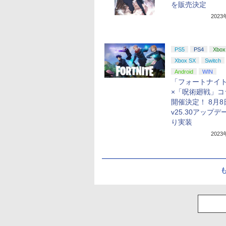
を販売決定
202
PS5
PS4
Xbox
Xbox SX
Switch
Android
WIN
「フォートナイ
×「呪術廻戦」コ
開催決定！ 8月8
v25.30アップデ
り実装
202