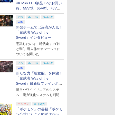
￥500
￥66,849
￥14,141
￥8,589
￥4,400
￥3,000
￥2,000
￥7,828
￥2,000
￥15,000
現在在庫切れです。
￥3,000
￥38,800
￥4,731
￥8,760
4K Mini LED液晶TVがお買い
:【坤と
(CFI-ZDD1J) セット
PS5、PS5 Pro、Xbox
ray（特装限定版）
コード]
10/11用 PCコントロー
Horizon 6
日本正規代
振りの剣、十翼より来
得。55V型、65V型、75V型
剣、十翼
One、Xbox Series X|S
ラーゲームパッド ホー
6L366AA
たる！スタジオ描き下
スタジオ
対応の高精度 H パター
ル効果スティック付き
の2026年モデルがラインナ
ろしイラストボード) [
ラストボ
ン シフター
ビデオゲームコントロ
PS5
Xbox SX
Switch2
神谷浩史 ]
ップ
ay]
ーラー（ブラック）
WIN
開発チームでは巌流が人気！
「鬼武者 Way of the
Sword」インタビュー
意識したのは「時代劇」の“静
と動”。過去作のオマージュに
ついても聞いた
PS5
Xbox SX
Switch2
WIN
新たな力「腕覚醒」を体験！
「鬼武者 Way of the
Sword」最新版プレイレポー
ト
拠点やワイドリニアのシステ
ム、能力強化システムも判明
エンタメ
本日発売
「ポケモン」の書籍「ポケモ
ン公式ぜんこく図鑑 1996-