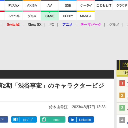
Switch2
Xbox SX
PC
アニメ
テーマパーク
グルメ
 Vita
3DS
アーケード
VR
1
第2期「渋谷事変」のキャラクタービジ
鈴木由希江
2023年8月7日 13:38
ェア
はてブ
note
LinkedIn