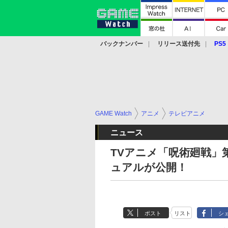
バックナンバー
リリース送付先
PS5
モバイル
eスポーツ
クラウド
PS
GAME Watch
アニメ
テレビアニメ
ニュース
TVアニメ「呪術廻戦」
ュアルが公開！
ポスト
リスト
シ