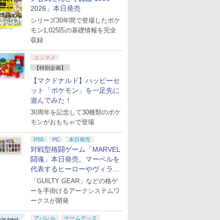
2026」本日発売
シリーズ30年間で登場したポケ
モン1,025匹の基礎情報を完全
収録
エンタメ
【特別企画】
【マクドナルド】ハッピーセ
ット「ポケモン」を一足先に
遊んでみた！
30周年を記念して30種類のポケ
モンがおもちゃで登場
PS5
PC
本日発売
対戦型格闘ゲーム「MARVEL
闘魂」本日発売。マーベルを
代表するヒーローやヴィラン
たちが登場
「GUILTY GEAR」などの格ゲ
ーを手掛けるアークシステムワ
ークスが開発
アパレル
ゲームグッズ