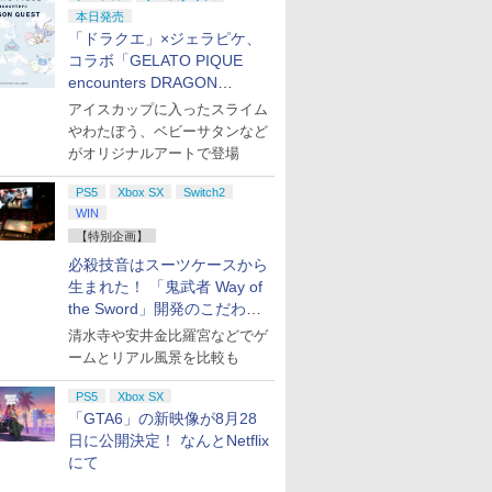
本日発売
「ドラクエ」×ジェラピケ、
コラボ「GELATO PIQUE
encounters DRAGON
QUEST」第2弾が本日発売
アイスカップに入ったスライム
やわたぼう、ベビーサタンなど
がオリジナルアートで登場
PS5
Xbox SX
Switch2
WIN
【特別企画】
必殺技音はスーツケースから
生まれた！ 「鬼武者 Way of
the Sword」開発のこだわり
を目撃！
清水寺や安井金比羅宮などでゲ
ームとリアル風景を比較も
PS5
Xbox SX
「GTA6」の新映像が8月28
日に公開決定！ なんとNetflix
にて