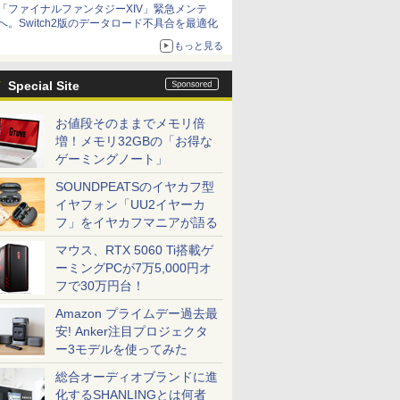
「ファイナルファンタジーXIV」緊急メンテ
アイスカップに入ったスライムやわたぼう、ベ
へ。Switch2版のデータロード不具合を最適化
ビーサタンなどがオリジナルアートで登場
もっと見る
Special Site
お値段そのままでメモリ倍
増！メモリ32GBの「お得な
ゲーミングノート」
SOUNDPEATSのイヤカフ型
イヤフォン「UU2イヤーカ
フ」をイヤカフマニアが語る
マウス、RTX 5060 Ti搭載ゲ
ーミングPCが7万5,000円オ
フで30万円台！
Amazon プライムデー過去最
安! Anker注目プロジェクタ
ー3モデルを使ってみた
総合オーディオブランドに進
化するSHANLINGとは何者