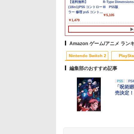
納】ゼルダの伝説
回特典】グラン
ドンキーコング バナン
【レビューキャンペー
【 Nintendo Switch2
【送料無料】
スプラトゥーン レイ
R-Type Dimensions
ス オブ ザ ワイル
セフト・オートVI
ザ 【Switch2】 BEE-
ン実施中!】
ケース対応 】Switch2
(18in1)PS5 コントロー
ース
III PS5版
intendo Switch 2
S5ソフト] (コードイ
P-AAACA
DualSense (デュアル
用 ケース 専用収納ボッ
ラー 修理 ps5 コントロ
￥6,507
￥5,105
tion Switch 2 【ポ
ックス版、配送
センス) ワイヤレスコ
クス フルセット対応ケ
ーラー 修理キット ps5
860
800
￥7,900
￥9,980
￥5,900
￥1,479
投函】
2026年11月12日
ントローラー SONY 純
ース 防水ナイロン スイ
コントローラー ゴム 交
プレイ開始日：
正 【中古】
ッチ ケース 大容量 防
換 導電性 L1 L2 R1 R2
6年11月19日) 【初
水 防塵 耐衝撃 全面保
トリガー ブラック スプ
入封入特典】：ヴ
護 ギフト 多機能ゲーム
リング付き 互換部品
テージ・バイスシ
ケース ゲームカード収
PS5コントローラー交
Amazon ゲーム/アニメ ラン
パック
納可能 まとめ収納バッ
換用ボタン
9
10
1
1
2
2
グ 大容量タイプ
Nintendo Switch 2
PlaySta
編集部のおすすめ記事
10
10
10
10
1
1
1
1
2
2
2
2
PS5
PS
「呪術廻
売決定！
o Switch
天ブックス限定配
【中古】New ニンテンドー
劇場版「鬼滅の刃」無
【中古】学園へヴン お
【中古】Blu-ray▼メア
Newスーパーマリオ
劇場アニメ『ベルサ
ネオンブル
ック】【楽天ブッ
3DS LL メタリックブラック
限城編 第一章 猗窩座
かわりっ! ベスト版
リーと秘密の王国 3D
ラザーズWii ノコノ
ユのばら』 通常版
レッド
限定グッズ+楽天
再来(完全生産限定版)
ブルーレイディスク 3D
エアホッケー
【Blu-ray】 [ 池田
￥24,192
￥350
クス限定先着特典
【Blu-ray】 [ 吾峠呼世
再生専用 レンタル落ち
子 ]
,880
￥8,690
￥971
￥1,254
￥4,469
】劇場版モノノ怪
晴 ]
ケース無
テンドープリペイ
イステーション ス
eSir G7 HE 有線
版モノノ怪 第三章
ニンテンドープリペイ
【Amazon.co.jp限
HyperX Clutch
ヤマトよ永遠に
スプラトゥーン レイダ
PlayStation 5 デジタ
【純正品】Xbox ワイ
【Amazon.co.jp限
スプラトゥーン レイ
Beast of
Xbox プリペイドカ
劇場版「鬼滅の刃」
章 蛇神【Blu-
号 2000円|オンラ
チケット 15,000円
ムコントローラー
[Blu-ray]
ド番号 3000円|オンラ
定】 Logicool G ハン
Gladiate Xbox公式ラ
REBEL3199 7 [Blu-
ース|オンラインコード
ル・エディション 日本
ヤレス コントローラー
定】劇場版モノノ怪 第
ース -Switch2
Reincarnation -PS5
ド 5,000円 デジタル
限城編 第一章 猗窩
y】(2Lキャラファイ
コード版
ンラインコード版
X Series X|S
インコード版
コン G923 グランツー
イセンス ゲーミング
ray]
版
語専用 Console
+ USB-C® ケーブル
三章 蛇神
【特典】プロダクト
ード 【旧 Xbox ギ
来 通常版 [Blu-ray]
ット+スマホショ
900
￥6,455
X One Windows
リスモ7 Forza
コントローラー 有線
Language: Japanese
(Amazon.co.jp限定オ
ード 封入
カード】 [オンライ
ー+【坤と離】二