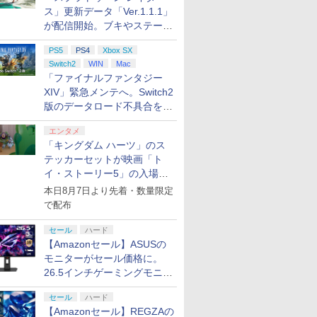
の伝説 ブ
Way of
【新品】SW2 ゼルダの
コーエーテクモゲーム
ゼルダの伝説 ティア
【特典】EA SPORTS
【即納】ゼルダの伝説
【初回特典】グラン
ドンキーコ
【レビュー
ス」更新データ「Ver.1.1.1」
 ワイルド
(【初回購入
伝説 ティアーズ オブ
ス 【封入特典付】
ーズ オブ ザ キングダ
FC 27 PS5版(【先着
ブレス オブ ザ ワイル
ド・セフト・オートVI
ザ 【Switc
ン実施中!
が配信開始。ブキやステージ
tch 2
ロダクト
ザ キングダム
【PS5】進撃の巨人3
ム Nintendo Switch 2
購入封入特典】DLC引
ド Nintendo Switch 2
[PS5ソフト] (コードイ
P-AAACA
DualSen
に関する不具合を修正
tch 2】
Nintendo Switch 2
通常版 [ELJM-31053
Edition 【Switch2】
換コード)
Edition Switch 2 【ポ
ンボックス版、配送
センス) 
￥7,750
￥8,220
￥7,830
￥8,329
￥7,860
￥9,800
￥7,900
￥9,980
PS5
PS4
Xbox SX
Edition【送料別。メー
PS5 シンゲキノキョジ
NXS-P-AXN7B
スト投函】
日：2026年11月12日
ントローラー
Switch2
WIN
Mac
]
ル便・宅配便 配送方
ン 3 ツウジョウ]
～、プレイ開始日：
正 【中古
法選択】
「ファイナルファンタジー
2026年11月19日) 【初
回購入封入特典】：ヴ
XIV」緊急メンテへ。Switch2
ィンテージ・バイスシ
版のデータロード不具合を最
ティパック
適化
7
7
8
8
9
9
10
エンタメ
「キングダム ハーツ」のス
テッカーセットが映画「ト
イ・ストーリー5」の入場特
7
7
7
7
8
8
8
8
9
9
9
9
10
10
10
10
典として配布決定！
本日8月7日より先着・数量限定
で配布
未開封 ムーン
ス限定先
新劇場版銀魂 -吉原大
[Switch 2] ぽこ あ ポケモン
おジャ魔女どれみ♯
【中古】Nintendo Switch
【楽天ブックス限定配
【中古】New 
劇場版「鬼
セール
ハード
ス -ヴァンパ
トよ永遠
炎上ー (完全生産限定
エキスパンションパス（ダウ
Blu-ray BOX【Blu-
Joy-Con(L) ネオンブル
送パック】【楽天ブッ
3DS LL メタ
限城編 第
【Amazonセール】ASUSの
クライフ
99 7＜最
版)【Blu-ray】 [ 杉田
ンロード版）※3,200ポイン
ray】 [ 千葉千恵巳 ]
ー/(R) ネオンレッド
クス限定グッズ+楽天
再来(完全
￥24,192
witch ニンテン
ay】(場
智和 ]
トまでご利用可
ブックス限定先着特典
【Blu-ra
モニターがセール価格に。
￥7,722
￥4,400
￥57,499
￥19,514
￥11,880
￥8,690
 ゲームソフト
ジュアル
+他】劇場版モノノ怪
晴 ]
26.5インチゲーミングモニタ
プリペイ
ション ス
 Elite
.jp限
ニンテンドープリペイ
PlayStation 5 デジタ
【国内正規品】
『映画 ラブライブ！蓮
ぽこ あ ポケモン エキ
プレイステーション ス
Xbox プリペイドカー
劇場版「鬼滅の刃」無
ニンテンドープリペイ
プレイステーション ス
GameSir G7 HE 有線
劇場版モノノ怪 第三章
ニンテンド
【Amazon.
HyperX Cl
ヤマトよ永
8-fuz 万代Net店
ト)
第三章 蛇神【Blu-
ー「ROG Strix OLED
円|オンラ
,000円|
コントロー
ノノ怪 第
ド番号 500円|オンライ
ル・エディション 日本
Thrustmaster スラス
ノ空女学院スクールア
スパンションパス|オン
トアチケット 3,000円|
ド 2,000円 デジタルコ
限城編 第一章 猗窩座再
ド番号 2000円|オンラ
トアチケット 15,000円
ゲームコントローラー
蛇神 [Blu-ray]
ド番号 30
定】 Logic
Gladiate
REBEL3199
ray】(2Lキャラファイ
セール
ハード
XG27ACDMS」限定モデルも
ード版
 Core
オリジナル
ンコード版
語専用 (CFI-2200B01)
トマスター TH8S シフ
イドルクラブ Bloom
ラインコード版
オンラインコード版
ード 【旧 Xbox ギフト
来 完全生産限定版
インコード版
|オンラインコード版
XBOX Series X|S
インコード
コン G92
イセンス 
ray]
ンマット+スマホショ
【Amazonセール】REGZAの
￥9,900
お買い得
ワイト)
ナル巾着＋
+ ディスクドライブ
ター - PC、PS4、
Garden Party』Blu-
カード】 [オンライン
[DVD]
XBOX One Windows
リスモ7 Fo
コントロー
ルダー+【坤と離】二