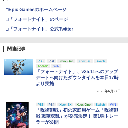
□Epic Gamesのホームページ
□「フォートナイト」のページ
□「フォートナイト」公式Twitter
関連記事
PS5
PS4
Xbox One
Xbox SX
Switch
Android
WIN
「フォートナイト」、v25.11へのアップ
デートへ向けたダウンタイムを本日17時
より実施
2023年6月27日
PS5
PS4
Xbox SX
Xbox One
Switch
WIN
「呪術廻戦」初の家庭用ゲーム「呪術廻
戦 戦華双乱」が発売決定！ 第1弾トレー
ラーが公開