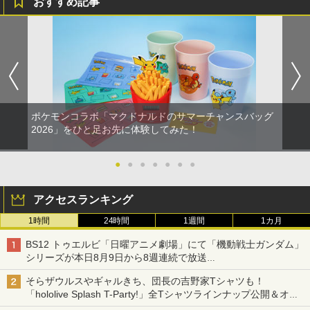
おすすめ記事
ポケモンコラボ「マクドナルドのサマーチャンスバッグ
2026」をひと足お先に体験してみた！
●
●
●
●
●
●
●
アクセスランキング
1時間
24時間
1週間
1カ月
BS12 トゥエルビ「日曜アニメ劇場」にて「機動戦士ガンダム」
シリーズが本日8月9日から8週連続で放送
初回は「機動戦士ガンダム【HDリマスター版】」
そらザウルスやギャルきち、団長の吉野家Tシャツも！
「hololive Splash T-Party!」全Tシャツラインナップ公開＆オン
ライン販売開始