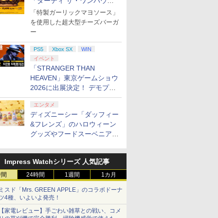
「ダーティ ザ・ワンパウン
ダー」を8月7日発売
「特製ガーリックマヨソース」
を使用した超大型チーズバーガ
ー
PS5
Xbox SX
WIN
イベント
「STRANGER THAN
HEAVEN」東京ゲームショウ
2026に出展決定！ デモプレ
イや体験型展示も
エンタメ
ディズニーシー「ダッフィー
&フレンズ」のハロウィーン
グッズやフードスーベニアが
8月25日より発売
Impress Watchシリーズ 人気記事
時間
24時間
1週間
1カ月
ミスド「Mrs. GREEN APPLE」のコラボドーナ
ツ4種、いよいよ発売！
【家電レビュー】手ごわい雑草との戦い、コメ