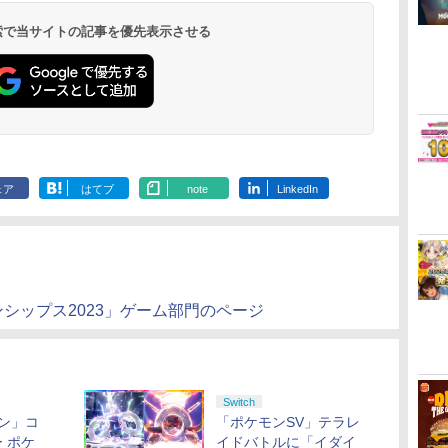
コ
フト
PlayStation 5
(ロボット ホワイト)
来 完全生産限定版
インコード版
ラー ミッドナイト ブ
ケーブル
イドルクラブ Bloom
インコード版
ラー(CFI-ZCT2J)
(カーボンブラック)
再来 完全生産限定版
インコード版
オンラインコ
ラー Series 2
ray]
ポー
リーブ 【メッシュ ブラ
リート
【PlayStation®公式ラ
機種対応 Steam Deck
コン ハンドルコントロ
￥55,603
ン
[Blu-ray]
ラック(CFI-ZCT2J01)
Garden Party』Blu-
[DVD]
Edition (ホ
ト
ック】
イセンス商品】 国内2
熱対策 スタンド USB
ーラー コクピット レ
 検索で当サイトの記事を優先表示させる
￥11,849
￥7,681
￥8,698
￥9,000
￥10,737
￥2,618
￥8,589
￥5,000
￥10,737
￥8,020
￥7,828
￥1,000
￥10,000
￥18,755
￥8,760
ray（特装限定版）
ト
年保証
ポート×3 有線LANポー
ースゲーム グランツー
ト ◇SD009
リスモ PS4 PS5 プレス
テ]
ェア
はてブ
note
LinkedIn
シップス2023」ゲーム部門のページ
Switch
ン」コ
「ポケモンSV」テラレ
 ポケ
イドバトルに「イダイ