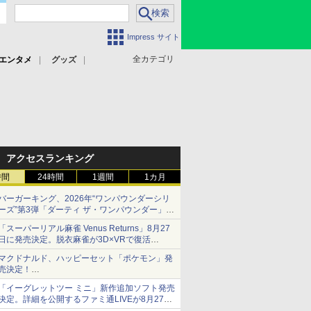
Impress サイト
全カテゴリ
エンタメ
グッズ
アクセスランキング
時間
24時間
1週間
1カ月
バーガーキング、2026年“ワンパウンダーシリ
ーズ”第3弾「ダーティ ザ・ワンパウンダー」を
8月7日発売
「スーパーリアル麻雀 Venus Returns」8月27
「特製ガーリックマヨソース」を使用した超大
日に発売決定。脱衣麻雀が3D×VRで復活
型チーズバーガー
発売から2週間は20%オフになるセールが実施
マクドナルド、ハッピーセット「ポケモン」発
売決定！
ポケモン30周年記念で30匹が大集合
「イーグレットツー ミニ」新作追加ソフト発売
決定。詳細を公開するファミ通LIVEが8月27日
20時から配信