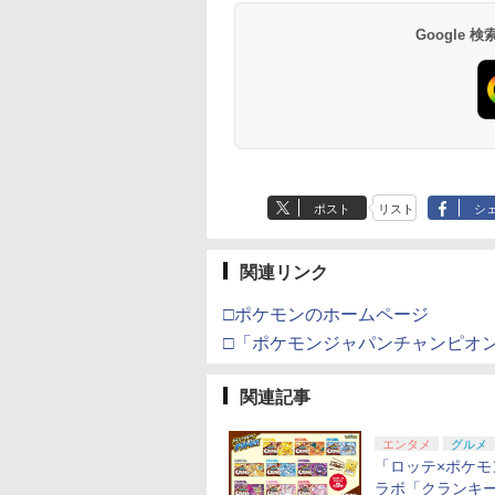
コード版
ンラインコード版
X Series X|S
オンラインコード版
イセンス ゲーミング
ray]
版
語専用 Console
+ USB-C® ケーブル
来 通常版 [Blu-ray]
【特典】プロダクト
ード 【旧 Xbox ギ
来 通常版 [DVD]
ray】(クリアトレカ2枚
ケーブル 収納可能 
,233
￥8,564
￥6,455
X One Windows
コントローラー 有線
Language: Japanese
ード 封入
カード】 [オンライ
セット(MAD
チ クリスマス ギフ
Google
000
,000
799
￥3,000
￥4,482
￥8,760
￥5,832
￥55,000
￥8,300
￥3,964
￥7,286
￥5,000
￥3,523
/11用 PCコントロー
日本正規代理店品
only (CFI-2200B01)
コード]
TRIGGER CREW ＆ ど
クリスマス プレゼン
ゲームパッド ホー
6L366AA
ついたれ本舗柄)) [ ヒ
送料無料
果スティック付き
プノシスマイクー
オゲームコントロ
Division Rap Battle- ]
ー（ブラック）
ポスト
リスト
シ
関連リンク
□ポケモンのホームページ
□「ポケモンジャパンチャンピオン
関連記事
エンタメ
グルメ
「ロッテ×ポケモ
ラボ「クランキー