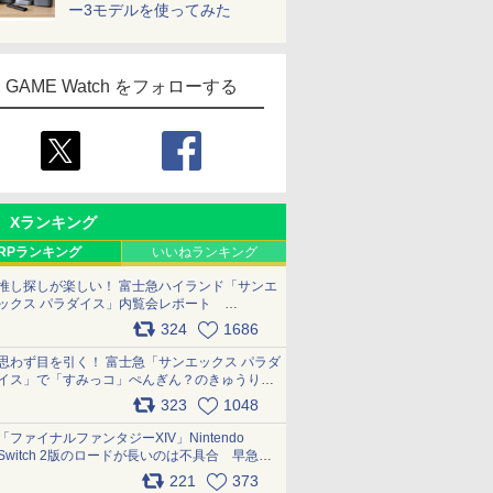
ー3モデルを使ってみた
GAME Watch をフォローする
Xランキング
RPランキング
いいねランキング
推し探しが楽しい！ 富士急ハイランド「サンエ
ックス パラダイス」内覧会レポート
pic.x.com/p718c0QB0k
324
1686
思わず目を引く！ 富士急「サンエックス パラダ
イス」で「すみっコ」ぺんぎん？のきゅうりド
ッグを食べてみた イラストそのままのメニュ
323
1048
ー化に挑戦。これが意外にもおいしい
pic.x.com/Kgl04hZaeg
「ファイナルファンタジーXIV」Nintendo
Switch 2版のロードが長いのは不具合 早急に
アップデートできるよう対応中
221
373
pic.x.com/s9S3nRCAGa