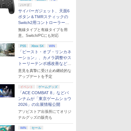
ハード
ゴンクエ
★エントリーでポイン
【特典】NBA 2K27
Nintendo Switch 2 ゼ
ファイアー
サイバーガジェット、天面6
gined
ト5倍★[09月17日発売
Switch2版(【先着購入
ノブレイド3 Nintendo
万紫千紅
ボタン＆TMRスティックの
itch2版
予約][ニンテンドース
封入特典】
Switch 2 Edition[任天
￥8,970
Switch2用コントローラーを9
イムアクリ
イッチ2ソフト] 空の軌
10,001VC（ゲーム内通
堂]【送料無料】《12月
￥7,999
￥8,041
￥8,800
月下旬発売！
跡 ザ セカンド 通常版
貨）（DLC引換コー
予約》
無線タイプと有線タイプを用
[NXS-P-BTWMC] *予約
ド）)
意。Switch/PCにも対応
特典付
PS5
Xbox SX
WIN
「ビースト・オブ・リンカネ
ーション」、カメラ調整やス
7
7
7
8
8
8
9
9
9
10
10
10
トーリーテンポ感改善などの
アプデを1週間以内に実施
意見を真摯に受け止め継続的な
アップデートを予定
7
7
7
7
8
8
8
8
9
9
9
9
10
10
10
10
イベント
ゲームグッズ
「ACE COMBAT 8」などバ
ンナムが「東京ゲームショウ
 2K27
Y
さらにい
【特典】三國志14 with
【中古】KONAMI
「多聞くん今どっ
日本マイクロソフト
脳遊記 【 頭の体操 脳
進撃の巨人 OAD
【特典】ACE
【新品】1週間以内発
劇場版「鬼滅の刃」無
【特典】EA
[Switch 
【楽天ブッ
着購入封入
 ワイヤレス
隅に 特装
パワーアップキット
pop'n music専用コン
ち!?」3【Blu-ray】 [
【特典付】【PS5】
トレ 脳のトレーニング
Archive【Blu-ray】 [
COMBAT 8: WINGS
送 PlayStation5 HD
限城編 第一章 猗窩座
FC 27 P
ケモン エ
着特典】ヒ
2026」の出展情報公開
0VC（ゲー
CFI-
ay】 [ の
Complete Edition
トローラ コンパクトモ
師走ゆき ]
Fable [ELJM-30990
脳活グッズ 麻雀 将棋
諫山創 ]
OF THEVE(【早期購入
カメラ PS5
再来(完全生産限定版)
購入封入特
ンパス（ダ
イク -Divis
アソビストア出張所にてオリジ
DLC引換
崎】保証期
PS5版(【早期購入封入
デル BF014【大宮東
PS5 フェイブル]
囲碁 競走馬育成 RPG
封入特典】DLC)
【Blu-ray】 [ 吾峠呼世
換コード)
版）※3,2
Battle- 11
￥8,228
￥8,980
￥8,044
￥8,320
￥9,168
￥8,169
￥8,321
￥19,998
￥8,690
￥8,329
￥4,400
￥9,000
ナルグッズの販売も
ンクA】
特典】シナリオ「覇気
口】保証期間1週間【ラ
ソフト不要 名作ゲーム
晴 ]
でご利用可
≪Final D
プリペイ
ション ス
 Elite
に
ニンテンドープリペイ
【PS5】進撃の巨人３
【国内正規品】
【Amazon.co.jp限
ニンテンドープリペイ
PlayStation 5 デジタ
Xbox プリペイドカー
【Amazon.co.jp限
ニンテンドープリペイ
プレイステーション ス
GameSir G7 HE 有線
宮﨑駿監督作品集
マリオカー
プレイステ
HyperX Cl
ヤマトよ永
雄心」)
ンクC】
のうゆうき テレビゲー
TRIGGER
円|オンラ
,000円|
コントロー
[Blu-
ド番号 500円|オンライ
【メーカー特典あり】
Thrustmaster スラス
定】劇場版「僕の心の
ド番号 2000円|オンラ
ル・エディション 日本
ド 2,000円 デジタルコ
定】ラブライブ！スー
ド番号 3000円|オンラ
トアチケット 15,000円
ゲームコントローラー
[Blu-ray]
-Switch2
トアチケット 
Gladiate
REBEL3199
WIN
セール
ム TVゲーム 】
ついたれ本舗