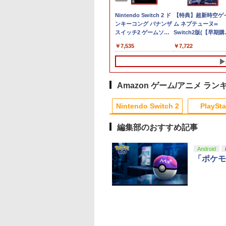
tendo Switch 2 ゼ
ファイアーエムブレム
Nintendo Switch 2 ド
【特典】超新時空ゲ
レイド3 Nintendo
万紫千紅
ンキーコング バナンザ
ム ネプテューヌ∞
tch 2 Edition[任天
スイッチ2 ゲームソフ
Switch2版(【早期購
￥8,970
【送料無料】《12月
ト 新品 ゲーム パッケ
外付特典】【DLC】
800
￥7,535
￥7,722
》
ージ版
売記念グッズ付きス
ートダッシュセット)
Amazon ゲーム/アニメ ラン
10
10
10
1
1
1
2
2
2
Nintendo Switch 2
PlaySta
編集部のおすすめ記事
10
10
10
10
1
1
1
1
2
2
2
2
Android
「ポケモ
典】ACE
品】1週間以内発
版「鬼滅の刃」無
【特典】EA SPORTS
[Switch 2] ぽこ あ ポ
【楽天ブックス限定先
【特典】Marvel’s
【中古】サカつく2002
【中古】【Blu−ray】
【特典】プロ野球ス
Switch2 ケース ス
劇場版 転生したらス
BAT 8: WINGS
layStation5 HD
編 第一章 猗窩座
FC 27 PS5版(【先着
ケモン エキスパンショ
着特典】ヒプノシスマ
Wolverine(【早期購入
J.LEAGUEプロサッカ
君の名は。 スタンダ
リッツ2026(【早期
チ2 Nintendo 対応 
イムだった件 蒼海の
 THEVE(【早期購入
ラ PS5
(完全生産限定版)
購入封入特典】DLC引
ンパス（ダウンロード
イク -Division Rap
封入特典】DLC)
ークラブをつくろう!
ード・エディション
封入特典】DLCチラ
イッチ スイッチツー
編 (Blu-ray通常版)
特典】DLC)
u-ray】 [ 吾峠呼世
換コード)
版）※3,200ポイントま
Battle- 11th LIVE
シール付 / 新海誠【監
入れ かわいい ニン
【Blu-ray】 [ 岡咲
321
,998
690
￥8,329
￥4,400
￥9,000
￥7,620
￥418
￥980
￥7,626
￥1,300
￥4,976
でご利用可
≪Final D.R.B≫ MAD
督】
ドースイッチ カバー
]
テンドープリペイ
イステーション ス
eSir G7 HE 有線
駿監督作品集
マリオカート ワールド
プレイステーション ス
HyperX Clutch
ヤマトよ永遠に
スプラトゥーン レイダ
PlayStation 5 デジタ
【純正品】Xbox ワイ
劇場版「鬼滅の刃」無
スプラトゥーン レイ
Beast of
Xbox プリペイドカ
劇場版「鬼滅の刃」
TRIGGER CREW ＆ ど
ーチ switch Lite 新
号 3000円|オンラ
チケット 15,000円
ムコントローラー
-ray]
-Switch2
トアチケット 3,000円|
Gladiate Xbox公式ラ
REBEL3199 6 [Blu-
ース|オンラインコード
ル・エディション 日本
ヤレス コントローラー
限城編 第一章 猗窩座再
ース -Switch2
Reincarnation -PS5
ド 5,000円 デジタル
限城編 第一章 猗窩
ついたれ本舗【Blu-
本体 ジョイコン ソ