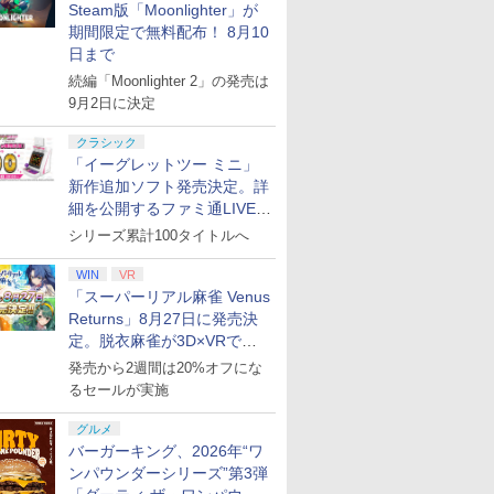
ード版
 Core
ンコード版
【早期購入特典】「キ
トマスター TH8S シフ
ヤバイやつ」 Blu-
インコード版
語専用 (CFI-2200B01)
ード 【旧 Xbox ギフト
パースター!! Liella!
インコード版
|オンラインコード版
XBOX Series X|S
オンライン
イセンス 
ray]
ray】(ク
Steam版「Moonlighter」が
￥47,233
￥8,564
ワイト)
ャラクターエディット
ター - PC、PS4、
ray（Amazon.co.jp特
+ ディスクドライブ
カード】 [オンライン
7th LoveLive! ～Fly!
XBOX One Windows
コントロー
セット(MA
期間限定で無料配布！ 8月10
￥500
￥9,680
￥14,141
￥8,800
￥2,000
￥66,849
￥2,000
￥27,500
￥3,000
￥15,000
￥6,799
￥3,000
￥4,482
￥8,760
パーツ：自由の翼パー
PS5、PS5 Pro、Xbox
典：Blu-rayスリーブケ
(CFI-ZDD1J) セット
コード]
MUSIC WORLD♪～
10/11用 PCコントロー
日本正規代
TRIGGER
日まで
カー」DLC 同梱
One、Xbox Series X|S
ース） [Blu-ray]
Blu-ray BOX - Liella!
ラーゲームパッド ホー
6L366AA
ついたれ本舗
続編「Moonlighter 2」の発売は
対応の高精度 H パター
(ビジュアルシート11枚
ル効果スティック付き
プノシスマ
ン シフター
セット付き)
ビデオゲームコントロ
Division R
9月2日に決定
ーラー（ブラック）
クラシック
「イーグレットツー ミニ」
新作追加ソフト発売決定。詳
細を公開するファミ通LIVEが
8月27日20時から配信
シリーズ累計100タイトルへ
WIN
VR
「スーパーリアル麻雀 Venus
Returns」8月27日に発売決
定。脱衣麻雀が3D×VRで復
活
発売から2週間は20%オフにな
るセールが実施
グルメ
バーガーキング、2026年“ワ
ンパウンダーシリーズ”第3弾