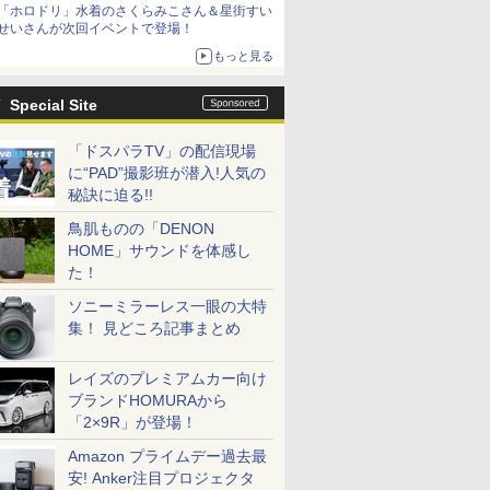
「ホロドリ」水着のさくらみこさん＆星街すい
シリーズ累計100タイトルへ
せいさんが次回イベントで登場！
もっと見る
Special Site
「ドスパラTV」の配信現場
に“PAD”撮影班が潜入!人気の
秘訣に迫る!!
鳥肌ものの「DENON
HOME」サウンドを体感し
た！
ソニーミラーレス一眼の大特
集！ 見どころ記事まとめ
レイズのプレミアムカー向け
ブランドHOMURAから
「2×9R」が登場！
Amazon プライムデー過去最
安! Anker注目プロジェクタ