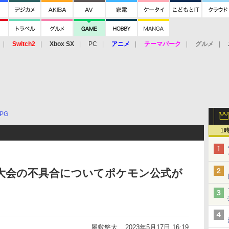
Switch2
Xbox SX
PC
アニメ
テーマパーク
グルメ
 Vita
3DS
アーケード
VR
PG
1
大会の不具合についてポケモン公式が
屋敷悠太
2023年5月17日 16:19