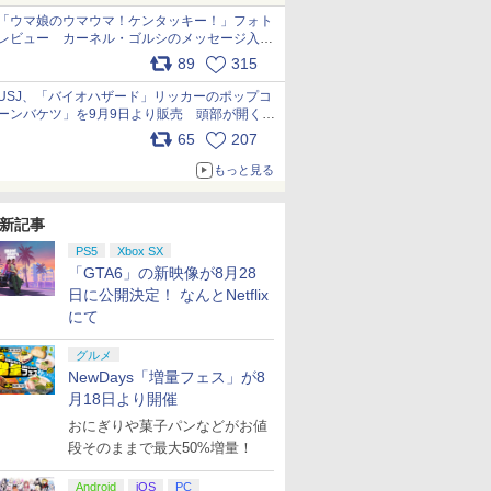
「ウマ娘のウマウマ！ケンタッキー！」フォト
レビュー カーネル・ゴルシのメッセージ入り
パッケージや描き下ろしトレカなどが登場
89
315
pic.x.com/PjnkR9vkXl
USJ、「バイオハザード」リッカーのポップコ
ーンバケツ」を9月9日より販売 頭部が開く仕
組み。味は恐怖を堪のう「味噌フレーバー」
65
207
pic.x.com/81MuXGahVM
もっと見る
新記事
PS5
Xbox SX
「GTA6」の新映像が8月28
日に公開決定！ なんとNetflix
にて
グルメ
NewDays「増量フェス」が8
月18日より開催
おにぎりや菓子パンなどがお値
段そのままで最大50%増量！
Android
iOS
PC