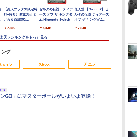
イ
【楽天ブックス限定特
ゼルダの伝説 ティア
任天堂 【Switch2】ゼ
【特典】ドラ
典+特典】鬼滅の刃 ヒ
ーズ オブ ザ キングダ
ルダの伝説 ティアーズ
ストVII Reima
入
ノカミ血風譚2
ム Nintendo Switch 2
オブ ザ キングダム
NintendoSw
発
Nintendo Switch 2
Edition 【Switch2】
Nintendo Switch 2
(40周年スラ
￥7,810
￥7,830
￥7,830
￥7,987
タ
Edition ＋ 「無限城編
NXS-P-AXN7B
Edition [NXS-P-
ルチャーム)
第一章」キャラクター
AXN7B NSW2 ゼルダ
楽天ランキングをもっと見る
パス(ステッカー二種+
ノデンセツ ティア-ズ
【外付先着購入特典】
オブ ザ キングダム]
サイバーコネクトツー
キング
制作「無限城編 第一
3
3
3
4
4
4
5
5
5
6
6
6
章」キャラクターパス
tion 5
Xbox
アニメ
ゲームビジュアル ステ
ッカー)
3
3
3
3
4
4
4
4
5
5
5
5
6
6
6
6
iOS
ンGO」にマスターボールがいよいよ登場！
ピ
イッ
ラ
Beast of
PlayVital Switch
Hot For Teacher DVD
【PowerA 公式スト
Switch2 120Hz対応 ポ
ミュージカル「忍たま
STRASSE SIM用 ドラ
【中古】Wii U スーパ
ミュージカル『刀剣乱
【特典】NBA
【中古】SON
この世界の（
購入
ス
涙
Reincarnation
2(2025年モデル) 対応
即納 dvd complete
ア】パワーエー ソロ
ータブル ドック ドッ
乱太郎」第15弾 忍術学
イビングシューズ ハイ
ーマリオメーカー セッ
舞』 ～静かなる夜半の
PS5版(【先
DualSense
くつもの）片
シ)
 名
【PS5】
メッシュ防塵カバー 通
BOX 北米版 USA正規
チャージングステーシ
キングステーション デ
園 学園祭【Blu-ray】 [
カット 靴 レーシング
ト
寝ざめ～【Blu-ray】 [
特典】10,00
コントローラー 
限定版【Blu-r
テン
美保
気性 スイッチ2対応キ
品 全2話 全話 完全収録
ョン for DualSense®
ュアルファン 最大
(ミュージカル) ]
シューズ ゲーミングシ
ミュージカル『刀剣乱
ム内通貨）（
ZCT2J【川
ん ]
￥7,630
￥3,048
￥6,600
￥2,200
￥6,980
￥7,722
￥7,980
￥7,480
￥7,821
￥8,041
￥7,980
￥7,977
 ポ
ズ防止 排熱設計 ダスト
アニメ 美少女アニメ 日
and DualSense
4K/144Hz HDMI2.1
ューズ グリップ 快適
舞』 ]
コード）)
間1週間【ラ
ダ
ー
無
Nintendo Switch 2(日
【純正品】ディスクド
【純正品】Xbox ワイ
劇場版「鬼滅の刃」無
ニンテンドープリペイ
【純正品】DualSense
【純正品】Xbox 充電
『映画 ラブライブ！蓮
ニンテンドープリペイ
【純正品】DualSense
【純正品】Xbox ワイ
劇場版「鬼滅の刃」無
ニンテンドー
プレイステー
【純正品】Xbox
ヤマトよ永遠
型
カバー ドックに装着し
本語 英語 Hot For
Edge™ ワイヤレスコ
VRR/HDR対応
なペダルワークを実
コ
座再
本語・国内専用)
ライブ(CFI-ZDD1J)
ヤレス コントローラー
限城編 第一章 猗窩座再
ド番号 9000円|オンラ
ワイヤレスコントロー
式バッテリー + USB-C
ノ空女学院スクールア
ド番号 5000円|オンラ
ワイヤレスコントロー
ヤレス コントローラー
限城編 第一章 猗窩座
ド番号 1000
トアチケット 10
ワイヤレス 
REBEL3199 7 
フト
たまま使用可能 保護ス
TEACHER dvd コンプ
ントローラー
PD100W 折りたたみ 多
現！[ストラッセ ハン