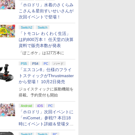
「ホロドリ」水着のさくらみ
こさん＆星街すいせいさんが
次回イベントで登場！
Switch2
Switch
「トモコレ わくわく生活」
は約800万本！ 任天堂の決算
資料で販売本数が発表
「ぽこポケ」は127万本に
PS5
PS4
PC
ハード
「エスコン8」仕様のフライ
トスティックがThrustmaster
から登場！ 10月2日発売
ジョイスティックに振動機能を
搭載。予約受付も開始
7
8
9
10
Android
iOS
PC
「ホロドリ」次回イベントに
「miComet」参戦!? 本日18
時にイベント詳細＆登場タレ
ント公開
Switch2
Switch
PC