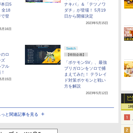
本日5
ナキバ」＆「テツノワ
全18
ダチ」が登場！ 5月19
ジで登
日から開催決定
2023年5月15日
年5月16日
Switch
ンのロ
【特別企画】
ーズ
「ポケモンSV」、最強
ルフル
ブリガロンをソロで捕
売！
まえてみた！ テラレイ
年5月15日
ド対策ポケモンと戦い
方を解説
2023年5月12日
1
もっと関連記事を見る