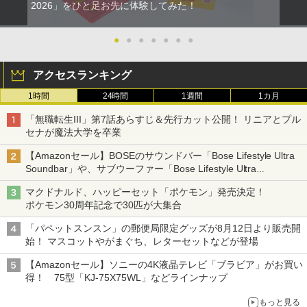
2026」をひと足お先に体験してみた！
●
●
●
●
●
●
●
アクセスランキング
1時間
24時間
1週間
1カ月
「無職転生III」第7話あらすじ＆先行カット公開！ リニアとプル
セナが魔法大学を卒業
【Amazonセール】BOSEのサウンドバー「Bose Lifestyle Ultra
Soundbar」や、サブウーファー「Bose Lifestyle Ultra
Subwoofer」などお買い得！
マクドナルド、ハッピーセット「ポケモン」発売決定！
ポケモン30周年記念で30匹が大集合
「パペットスンスン」の郵便局限定グッズが8月12日より販売開
始！ マスコットやがまぐち、レターセットなどが登場
【Amazonセール】ソニーの4K液晶テレビ「ブラビア」がお買い
得！ 75型「KJ-75X75WL」などラインナップ
もっと見る