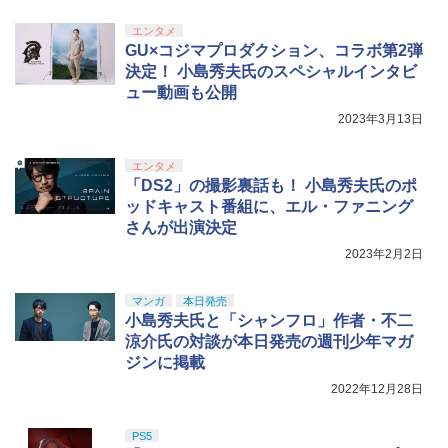
イラット)) [ 内山夕実 ]
5
￥10,737
￥8,300
E【予約特典】武器パーツ「ラクーン
￥8,589
エンタメ
君」と「サバイバルリソースパック」が
￥17,600
GU×コジマプロダクション、コラボ第2弾
手に入るプロダクトコード(無償)
ニンテンドープリペイド番号 5000円|オ
【店内全品P10倍 8/4〜要エントリー】
5
5
決定！ 小島秀夫氏のスペシャルインタビ
【純正品】DualSense ワイヤレスコン
Xbox プリペイドカード 5,000円 デジタ
ンラインコード版
5
【中古】[PS5] プラグマタ(PRAGMATA)
5
￥1,310
劇場版「鬼滅の刃」無限城編 第一章 猗
ュー動画も公開
5
トローラー(CFI-ZCT2J)
ルコード 【旧 Xbox ギフトカード】 [オ
通常版 カプコン(20260417)
窩座再来 完全生産限定版 [DVD]
【楽天ブックス限定連動購入特典】『無
ンラインコード]
5
￥5,000
2023年3月13日
職転生3 ～異世界行ったら本気だす～』
￥10,737
￥5,640
￥7,828
Chapter 2 (初回生産限定版)【Blu-ray】
￥5,000
(描き下ろしアクリルスタンド(描き下ろ
エンタメ
しキャラクター：シルフィエット・グレ
「DS2」の撮影裏話も！ 小島秀夫氏のポ
イラット)) [ 内山夕実 ]
ッドキャスト番組に、エル・ファニング
さんが出演決定
￥17,600
2023年2月2日
マンガ
本日発売
小島秀夫氏と「シャンフロ」作者・不二
涼介氏の対談が本日発売の週刊少年マガ
ジンに掲載
2022年12月28日
PS5