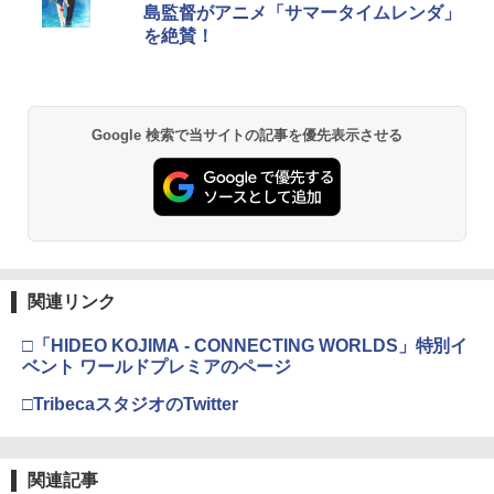
ese only (CFI-2200B01)
[オンラインコード]
島監督がアニメ「サマータイムレンダ」
￥5,832
￥3,964
を絶賛！
￥55,000
￥10,000
【中古】ハッピープライスセレクション
劇場版 鬼滅の刃 無限城編 第一章
【大容量】SILENT HILL f PS5対応 LIP1
2
2
2
ルイージマンション2
猗窩座再来 (完全生産限定版／本編154分
708 互換 バッテリー【PSE基準検品】ワ
＋特典178分／輸出不可/本編Blu-ray+2C
イヤレスコントローラー SONY対応 ロワ
D＋特典Blu-ray)[ANZX-18501]【発売
ジャパン アストロボット Destiny 2
￥382
スプラトゥーン レイダース -Switch2
劇場版「鬼滅の刃」無限城編 第一章 猗
日】2026/7/29【Blu-rayDisc】
Beast of Reincarnation -PS5 【特典】
Xbox プリペイドカード 3,000円 デジタ
2
2
2
2
Google 検索で当サイトの記事を優先表示させる
窩座再来 通常版 [DVD]
プロダクトコード 封入
ルコード 【旧 Xbox ギフトカード】 [オ
￥1,780
ンラインコード]
￥6,455
￥11,000
￥3,523
￥7,286
【中古】おどるメイドインワリオ - Wii
3
￥3,000
STRASSE RCZ01用 コントローラーホル
3
￥509
転生したら第七王子だったので、気まま
ダー 左側 左右兼用 ゲームパッド PS4 P
3
に魔術を極めます 第2期 1《特装限定
S5 コントローラースタンド ゲームパッ
Nintendo Switch 2(日本語・国内専用)
劇場版「鬼滅の刃」無限城編 第一章 猗
【純正品】ディスクドライブ(CFI-ZDD1
3
3
版》 (初回限定) 【Blu-ray】
Xbox プリペイドカード 1,000円 デジタ
3
ド 収納[コックピット レースゲーム]
3
窩座再来 完全生産限定版 [Blu-ray]
J) PlayStation 5
関連リンク
ルコード 【旧 Xbox ギフトカード】 [オ
￥55,095
ンラインコード]
￥17,424
￥2,981
￥8,698
￥11,849
□「HIDEO KOJIMA - CONNECTING WORLDS」特別イ
NewスーパーマリオブラザーズWii ノコ
4
￥1,000
ベント ワールドプレミアのページ
ノコエアホッケー
□TribecaスタジオのTwitter
【楽天ブックス限定連動購入特典】『無
【特典】AKIBA LOST PS5版(【初回封
4
4
￥1,218
【純正品】DualSense ワイヤレスコン
職転生3 ～異世界行ったら本気だす～』
ニンテンドープリペイド番号 9000円|オ
4
入特典】ゲーム内デジタルアイテム（特
4
『映画 ラブライブ！蓮ノ空女学院スクー
4
トローラー ミッドナイト ブラック(CFI-
Chapter 1 (初回生産限定版)【Blu-ray】
【純正品】Xbox ワイヤレス コントロー
ンラインコード版
典スチル画像）)
4
ルアイドルクラブ Bloom Garden Part
ZCT2J01)
(描き下ろしアクリルスタンド(描き下ろ
ラー + USB-C® ケーブル
y』Blu-ray（特装限定版）
しキャラクター：シルフィエット・グレ
関連記事
￥9,000
￥5,507
【中古】【PS4】BIOHAZARD VILLAG