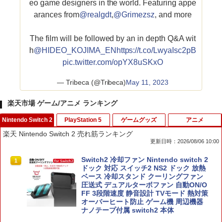
eo game designers in the world. Featuring appe
arances from
@realgdt
,
@Grimezsz
, and more
The film will be followed by an in depth Q&A wit
h
@HIDEO_KOJIMA_EN
https://t.co/LwyaIsc2pB
pic.twitter.com/opYX8uSKxO
— Tribeca (@Tribeca)
May 11, 2023
楽天市場 ゲーム/アニメ ランキング
Nintendo Switch 2
PlayStation 5
ゲームグッズ
アニメ
楽天 Nintendo Switch 2 売れ筋ランキング
更新日時：2026/08/06 10:00
Switch2 冷却ファン Nintendo switch 2
1
ドック 対応 スイッチ2 NS2 ドック 放熱
ベース 冷却スタンド クーリングファン
圧送式 デュアルターボファン 自動ON/O
FF 3段階速度 静音設計 TVモード 熱対策
オーバーヒート防止 ゲーム機 周辺機器
ナノテープ付属 switch2 本体