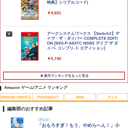
特典】シリアルコード)
￥4,931
アークシステムワークス 【Switch2】デ
5
イヴ・ザ・ダイバー COMPLETE EDITI
ON [NXS-P-A8XTC NSW2 デイブ ザ ダ
イバ- コンプリ-ト エディション]
￥5,740
楽天ランキングをもっと見る
Amazon ゲーム/アニメ ランキング
Nintendo Switch 2
PlayStation 5
Xbox
アニメ
【中古】【18歳以上対象】Saints Row
【中古】ドラゴンシャドウスペル
【中古】カーズ MovieNEX [純正ブルー
1
1
1
(セインツロウ)ソフト:プレイステーショ
レイ＋純正ケース]
編集部のおすすめ記事
ン5ソフト／アクション・ゲーム
￥350
￥1,780
スプラトゥーン レイダース|オンライン
PlayStation 5 デジタル・エディション
Xbox プリペイドカード 10,000円 デジ
劇場版「鬼滅の刃」無限城編 第一章 猗
アニメ
1
1
1
1
￥410
コード版
日本語専用 Console Language: Japan
タルコード 【旧 Xbox ギフトカード】
窩座再来 通常版 [Blu-ray]
「おもろすぎ！もう、やめらへん！」小