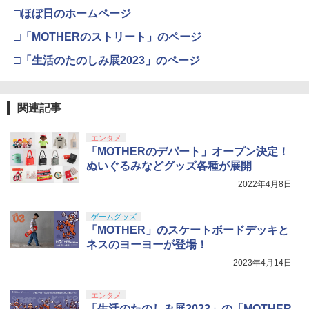
ケーブル 収納可能 クリスマス ギフト プ
(オリジナル特典:オリジナル巾着＋メー
￥11,849
□ほぼ日のホームページ
レゼント 送料無料
カー特典:【坤と離】二振りの剣、十翼よ
【8/11まで！抽選で最大全額ポイントバ
4
り来たる！スタジオ描き下ろしイラスト
□「MOTHERのストリート」のページ
ック】 【日本語説明書付き】 Brook Wi
ルパン三世 VS 名探偵コナン【Blu-ray】
【純正品】Xbox 充電式バッテリー + US
￥2,100
4
4
ボード付) [Blu-ray]
ngman NS ウィングマン NS Lite コンバ
[ 栗田貫一 ]
B-C ケーブル
□「生活のたのしみ展2023」のページ
ーター コントローラー 変換アダプター
【純正品】DualSense ワイヤレスコン
ニンテンドープリペイド番号 9000円|オ
4
4
￥10,780
PS5 XBOX Elite コントローラー用 Swit
トローラー ミッドナイト ブラック(CFI-
ンラインコード版
￥5,104
￥2,618
ch PC X-input 対応 正規輸入品
ZCT2J01)
【中古】龍が如く 極2 - PS4
4
￥9,000
関連記事
￥4,980
￥10,737
￥2,480
劇場版「鬼滅の刃」無限城編 第一章 猗
4
窩座再来 完全生産限定版 [Blu-ray]
【中古】【Blu−ray】交響詩篇エウレカ
【国内正規品】Thrustmaster スラスト
5
5
エンタメ
セブン Blu−ray BOX 1 初回限定生
マスター TH8S シフター - PC、PS4、P
ニンテンドープリペイド番号 5000円|オ
「MOTHERのデパート」オープン決定！
5
￥8,698
【特典】Starsand Island（スターサン
産 ブックレット付 / 京田知己【監督】
【純正品】DualSense ワイヤレスコン
S5、PS5 Pro、Xbox One、Xbox Serie
ンラインコード版
5
5
ぬいぐるみなどグッズ各種が展開
ド・アイランド） PS5版(【初回同梱特
トローラー(CFI-ZCT2J)
s X|S 対応の高精度 H パターン シフター
典】DLCチラシ【白いスポーツカー】)
￥5,423
2022年4月8日
【中古】ワイヤレスコントローラー (DU
￥5,000
5
￥10,737
￥14,141
ALSHOCK 4) ジェット・ブラック 【メ
￥5,965
ーカー生産終了】
『映画 ラブライブ！蓮ノ空女学院スクー
5
ゲームグッズ
ルアイドルクラブ Bloom Garden Part
「MOTHER」のスケートボードデッキと
￥3,720
y』Blu-ray（特装限定版）
ネスのヨーヨーが登場！
2023年4月14日
￥8,589
エンタメ
「生活のたのしみ展2023」の「MOTHER