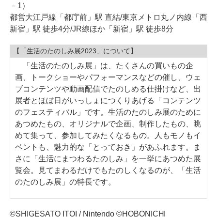
－1）
都営大江戸線「都庁前」駅 直結/東京メトロ丸ノ内線「西
新宿」駅 徒歩4分/JR線ほか「新宿」駅 徒歩8分
【「生活のたのしみ展2023」について】
「生活のたのしみ展」は、たくさんの買いもの企
画、トークショーやパフォーマンスなどの催し、ウェ
ブコンテンツや動画配信でたのしめる仕掛けなど、出
展者とほぼ日がいっしょにつくりあげる「コンテンツ
のフェスティバル」です。生活のたのしみ展のために
あつめたもの、オリジナルで企画、制作したもの、眺
めて集って、参加してみたくなるもの。人もモノもイ
ベントも、魅力的な「とっておき」があふれます。ま
さに「生活にまつわるたのしみ」を一挙にあつめた展
覧会。見てまわるだけでもたのしくなるのが、「生活
のたのしみ展」の特長です。
©SHIGESATO ITOI / Nintendo ©HOBONICHI