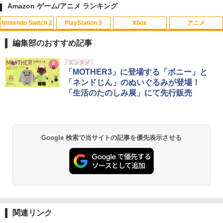
Amazon ゲーム/アニメ ランキング
Nintendo Switch 2
PlayStation 5
Xbox
アニメ
【中古】PS5ドラゴンクエストVII Rei
【中古】ぼくとシムのまち リゾートに元
デザート・ローズ 砂の薔薇 雪の黙示録
1
1
1
magined
気をとりもどそう! (特典無し)
【Blu-ray】 [ 新谷かおる ]
編集部のおすすめ記事
￥4,518
￥229
￥3,573
スプラトゥーン レイダース|オンライン
PlayStation 5 デジタル・エディション
【純正品】Xbox ワイヤレス コントロー
劇場版「鬼滅の刃」無限城編 第一章 猗
エンタメ
1
1
1
1
コード版
日本語専用 Console Language: Japan
ラー + USB-C® ケーブル
窩座再来 通常版 [Blu-ray]
「MOTHER3」に登場する「ボニー」と
ese only (CFI-2200B01)
「ネンドじん」のぬいぐるみが登場！
￥5,832
￥8,300
￥3,982
「生活のたのしみ展」にて先行販売
Switch2 ケース 即納 スイッチ2 Nintend
2
￥55,000
がんばれゴエモン大集合！ PS5版
【送料無料】劇場版「鬼滅の刃」無限城
2
2
o Switch Lite 対応 スイッチ スイッチツ
編 第一章 猗窩座再来(通常版)【Blu-ra
ー ニンテンドー カバー ポーチ キャリン
y】/アニメーション[Blu-ray]【返品種別
￥4,890
グケース 新型 ジョイコン ソフト ケーブ
A】
【純正品】Xbox ワイヤレス コントロー
2
ルなど 収納可能 ギフト プレゼント シン
スプラトゥーン レイダース -Switch2
劇場版「鬼滅の刃」無限城編 第一章 猗
Beast of Reincarnation -PS5 【特典】
ラー (ロボット ホワイト)
2
2
2
プル 無地 黒 ピンク 黄色 赤 青 送料無料
Google 検索で当サイトの記事を優先表示させる
窩座再来 通常版 [DVD]
プロダクトコード 封入
￥4,400
￥6,447
￥7,681
￥1,100
￥3,523
￥7,286
[メール便OK]【新品】【PS5】紅の錬金
3
術士と白の守護者 〜レスレリアーナのア
劇場版 転生したらスライムだった件 蒼
3
トリエ〜 [PS5版][在庫品]
海の涙編 (Blu-ray通常版)【Blu-ray】 [
【純正品】Xbox ワイヤレス コントロー
3
Switch2 ケース 即納 パステルカラー か
3
岡咲美保 ]
ラー (カーボンブラック)
わいい Nintendo スイッチ2 対応 スイッ
Nintendo Switch 2(日本語・国内専用)
【Amazon.co.jp限定】劇場版モノノ怪
【純正品】ディスクドライブ(CFI-ZDD1
3
3
￥4,940
3
チ スイッチツー ニンテンドー カバー ポ
第三章 蛇神 (Amazon.co.jp限定オリジ
J) PlayStation 5
関連リンク
￥4,976
￥8,020
ーチ ストラップ 新型 ジョイコン ソフト
ナル三方背収納ケース付きコレクション)
￥55,491