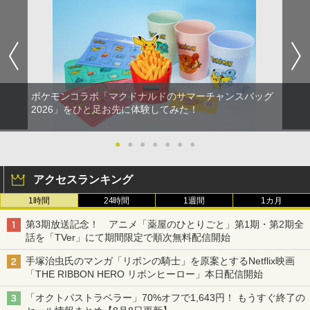
ポケモンコラボ「マクドナルドのサマーチャンスバッグ
2026」をひと足お先に体験してみた！
●
●
●
●
●
●
●
アクセスランキング
1時間
24時間
1週間
1カ月
第3期放送記念！ アニメ「薬屋のひとりごと」第1期・第2期全
話を「TVer」にて期間限定で順次無料配信開始
手塚治虫氏のマンガ「リボンの騎士」を原案とするNetflix映画
「THE RIBBON HERO リボンヒーロー」本日配信開始
「オクトパストラベラー」70%オフで1,643円！ もうすぐ終了の