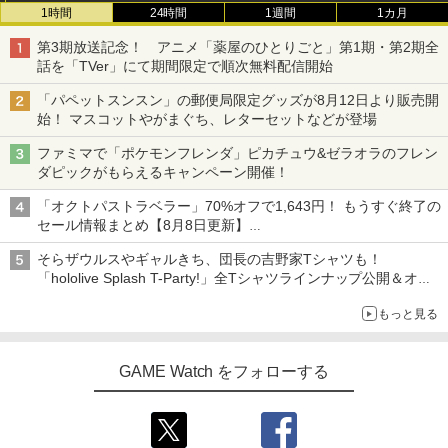
1時間
24時間
1週間
1カ月
第3期放送記念！ アニメ「薬屋のひとりごと」第1期・第2期全
話を「TVer」にて期間限定で順次無料配信開始
「パペットスンスン」の郵便局限定グッズが8月12日より販売開
始！ マスコットやがまぐち、レターセットなどが登場
ファミマで「ポケモンフレンダ」ピカチュウ&ゼラオラのフレン
ダピックがもらえるキャンペーン開催！
「オクトパストラベラー」70%オフで1,643円！ もうすぐ終了の
セール情報まとめ【8月8日更新】
ニンテンドーeショップでは「大神 絶景版」が67%オフで990円
そらザウルスやギャルきち、団長の吉野家Tシャツも！
「hololive Splash T-Party!」全Tシャツラインナップ公開＆オン
ライン販売開始
もっと見る
GAME Watch をフォローする