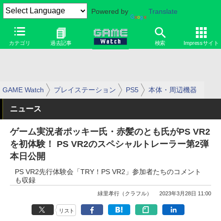
Powered by
Translate
カテゴリ
過去記事
検索
Impressサイト
GAME Watch
プレイステーション
PS5
本体・周辺機器
ニュース
ゲーム実況者ポッキー氏・赤髪のとも氏がPS VR2
を初体験！ PS VR2のスペシャルトレーラー第2弾
本日公開
PS VR2先行体験会「TRY！PS VR2」参加者たちのコメント
も収録
緑里孝行（クラフル）
2023年3月28日 11:00
リスト