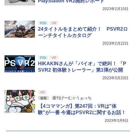
PlayStation VR2開封レポート
2023年2月10日
PS5
VR
24タイトルをまとめて紹介！ PSVR2ロ
ーンチタイトルカタログ
2023年2月22日
PS5
VR
HIKAKINさんが「バイオ」で絶叫！ 「P
SVR2 初体験トレーラー」第1弾が公開
2023年3月23日
VR
週刊げーむ☆うぉっち
連載
【4コママンガ】第247回：VRは"体
験"が一番 今週はPSVR2に関するお話！
2023年3月6日