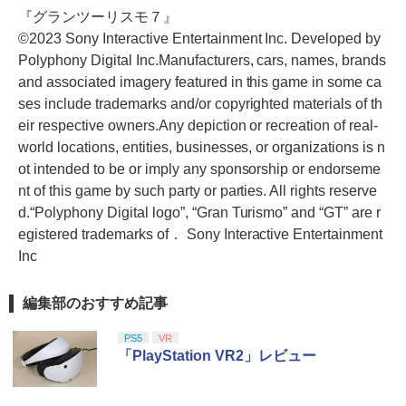
『グランツーリスモ７』
©2023 Sony Interactive Entertainment Inc. Developed by
Polyphony Digital Inc.Manufacturers, cars, names, brands
and associated imagery featured in this game in some ca
ses include trademarks and/or copyrighted materials of th
eir respective owners.Any depiction or recreation of real-
world locations, entities, businesses, or organizations is n
ot intended to be or imply any sponsorship or endorseme
nt of this game by such party or parties. All rights reserve
d.“Polyphony Digital logo”, “Gran Turismo” and “GT” are r
egistered trademarks of． Sony Interactive Entertainment
Inc
編集部のおすすめ記事
PS5
VR
「PlayStation VR2」レビュー