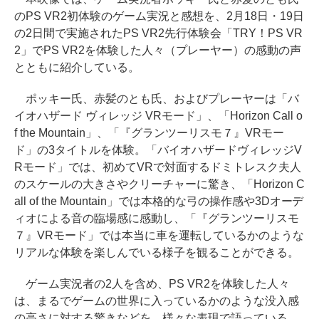
のPS VR2初体験のゲーム実況と感想を、2月18日・19日
の2日間で実施されたPS VR2先行体験会「TRY！PS VR
2」でPS VR2を体験した人々（プレーヤー）の感動の声
とともに紹介している。
ポッキー氏、赤髪のとも氏、およびプレーヤーは「バ
イオハザード ヴィレッジ VRモード」、「Horizon Call o
f the Mountain」、「『グランツーリスモ７』VRモー
ド」の3タイトルを体験。「バイオハザードヴィレッジV
Rモード」では、初めてVRで対面するドミトレスク夫人
のスケールの大きさやクリーチャーに驚き、「Horizon C
all of the Mountain」では本格的な弓の操作感や3Dオーデ
ィオによる音の臨場感に感動し、「『グランツーリスモ
７』VRモード」では本当に車を運転しているかのような
リアルな体験を楽しんでいる様子を観ることができる。
ゲーム実況者の2人を含め、PS VR2を体験した人々
は、まるでゲームの世界に入っているかのような没入感
の高さに対する驚きなどを、様々な表現で語っている。