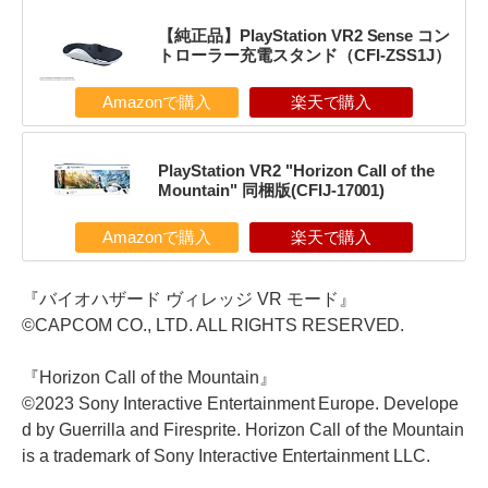
【純正品】PlayStation VR2 Sense コン
トローラー充電スタンド（CFI-ZSS1J）
Amazonで購入
楽天で購入
PlayStation VR2 "Horizon Call of the
Mountain" 同梱版(CFIJ-17001)
Amazonで購入
楽天で購入
『バイオハザード ヴィレッジ VR モード』
©CAPCOM CO., LTD. ALL RIGHTS RESERVED.
『Horizon Call of the Mountain』
©2023 Sony Interactive Entertainment Europe. Develope
d by Guerrilla and Firesprite. Horizon Call of the Mountain
is a trademark of Sony Interactive Entertainment LLC.