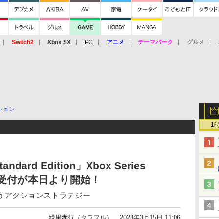
Switch2
Xbox SX
PC
アニメ
テーマパーク
グルメ
 Vita
3DS
アーケード
VR
ション
1
tandard Edition」Xbox Series
の予約受付が本日より開始！
うアクションストラテジー
緑里孝行（クラフル）
2023年3月15日 11:06