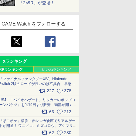
「2×9R」が登場！
GAME Watch をフォローする
Xランキング
RPランキング
いいねランキング
「ファイナルファンタジーXIV」Nintendo
Switch 2版のロードが長いのは不具合 早急に
アップデートできるよう対応中
227
378
pic.x.com/s9S3nRCAGa
USJ、「バイオハザード」リッカーのポップコ
ーンバケツ」を9月9日より販売 頭部が開く仕
組み。味は恐怖を堪のう「味噌フレーバー」
66
212
pic.x.com/81MuXGahVM
「ぽこポケ」横浜・赤レンガ倉庫でリアルゲー
トが開通！ ワニノコ、ミズゴロウ、アシマリ登
場シーンをレポート pic.x.com/LDgEByVl6D
62
230