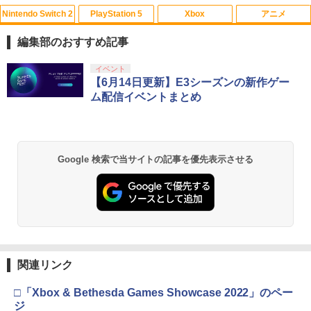
Nintendo Switch 2
PlayStation 5
Xbox
アニメ
【送料無料】(18in1)PS5 コントローラ
【中古】とびだせ どうぶつの森
ONE PIECE ワンピース 21STシーズン
1
1
1
ー 修理 ps5 コントローラー 修理キット
エッグヘッド編 PIECE.25【Blu-ray】 [
編集部のおすすめ記事
ps5 コントローラー ゴム 交換 導電性 L1
尾田栄一郎 ]
￥658
L2 R1 R2 トリガー ブラック スプリング
スプラトゥーン レイダース|オンライン
PlayStation 5 デジタル・エディション
【純正品】Xbox ワイヤレス コントロー
【Amazon.co.jp限定】劇場版モノノ怪
イベント
付き 互換部品PS5コントローラー交換用
1
1
1
1
￥4,719
コード版
日本語専用 Console Language: Japan
ラー + USB-C® ケーブル
第三章 蛇神 (Amazon.co.jp限定オリジ
【6月14日更新】E3シーズンの新作ゲー
ボタン
ese only (CFI-2200B01)
ナル三方背収納ケース付きコレクション)
ム配信イベントまとめ
(オリジナル特典:オリジナル巾着＋メー
￥5,832
￥8,300
￥1,479
カー特典:【坤と離】二振りの剣、十翼よ
￥55,000
【中古】コナミ eBASEBALLパワフルプ
リョーマ！The Prince of Tennis 新生劇
2
2
り来たる！スタジオ描き下ろしイラスト
ロ野球2020 【Switch用 ソフト】【EC
場版テニスの王子様Blu-rayコレクター
ボード付) [Blu-ray]
センター】保証期間1週間
ズ・エディション(3枚組)【Blu-ray】 [
Xbox プリペイドカード 5,000円 デジタ
【8/4-11 当店P5倍!&マラソン!】PS5 縦
皆川純子 ]
2
Google 検索で当サイトの記事を優先表示させる
2
￥10,780
スプラトゥーン レイダース -Switch2
Beast of Reincarnation -PS5 【特典】
ルコード 【旧 Xbox ギフトカード】 [オ
2
置き スタンド 転倒防止 地震対策 傷付き
￥980
2
プロダクトコード 封入
ンラインコード]
防止 放熱改善 簡単取り付け Ps5 Slim/P
￥6,928
￥6,455
s5 Pro/Ps5 対応 プレイステーション5 P
layStation 5
￥7,286
￥5,000
劇場版「鬼滅の刃」無限城編 第一章 猗
2
【中古】ザ クルー:モーターフェス -PS4
3
窩座再来 通常版 [Blu-ray]
￥1,698
新劇場版銀魂 -吉原大炎上ー (完全生産限
3
定版)【Blu-ray】 [ 杉田智和 ]
￥3,511
￥3,964
【純正品】Xbox ワイヤレス コントロー
3
関連リンク
Nintendo Switch 2(日本語・国内専用)
【純正品】ディスクドライブ(CFI-ZDD1
3
ラー (ロボット ホワイト)
3
￥7,722
J) PlayStation 5
全モデル対応 鉄製 PS5 Pro / PS5 slim /
3
￥55,871
□「Xbox & Bethesda Games Showcase 2022」のペー
PS5 本体 縦置き 収納 壁掛け スタンド P
￥7,681
￥11,849
layStation 5 / PlayStation 5 slim / Play
ジ