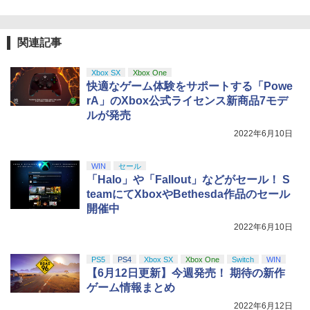
劇場版「鬼滅の刃」無限城編 第一章 猗
3
Station 5 Pro コントローラー ヘッドフ
【中古】【純正品】ワイヤレスコントロ
4
窩座再来 通常版 [DVD]
ォン ホルダー プレステ5 プレイステーシ
ーラー (DUALSHOCK 4) グレイシャ
Re:ゼロから始める異世界生活 4th seas
4
ョン5 収納 放熱 装着簡単 冷却 静音 JYS
ー・ホワイト (CUH-ZCT2J13)
on 1【Blu-ray】 [ 長月達平 ]
【純正品】Xbox 充電式バッテリー + US
4
￥3,523
-P5227-V3 送料無料
関連記事
【純正品】DualSense ワイヤレスコン
B-C ケーブル
ニンテンドープリペイド番号 9000円|オ
4
4
トローラー ミッドナイト ブラック(CFI-
￥3,859
ンラインコード版
￥7,821
￥4,490
ZCT2J01)
￥2,618
Xbox SX
Xbox One
￥9,000
快適なゲーム体験をサポートする「Powe
￥10,737
rA」のXbox公式ライセンス新商品7モデ
劇場版「鬼滅の刃」無限城編 第一章 猗
4
[Switch 2] ぽこ あ ポケモン エキスパン
【楽天ブックス限定配送BOX】【楽天ブ
5
5
窩座再来 完全生産限定版 [Blu-ray]
ルが発売
R-Type Dimensions III PS5版
ションパス（ダウンロード版）※3,200
4
ックス限定グッズ+楽天ブックス限定先
ポイントまでご利用可
【純正品】Xbox ワイヤレス コントロー
着特典+他】劇場版「鬼滅の刃」無限城
ニンテンドープリペイド番号 5000円|オ
5
2022年6月10日
5
￥8,698
￥5,105
【純正品】DualSense ワイヤレスコン
ラー (カーボンブラック)
編 第一章 猗窩座再来(完全生産限定版)
ンラインコード版
5
トローラー(CFI-ZCT2J)
【Blu-ray】(キャラファイングラフ+タン
￥4,400
ブラー+かるた+他) [ 吾峠呼世晴 ]
WIN
セール
￥8,020
￥5,000
「Halo」や「Fallout」などがセール！ S
￥10,737
￥18,370
teamにてXboxやBethesda作品のセール
【Amazon.co.jp限定】劇場版モノノ怪
5
開催中
第三章 蛇神 (オリジナル特典:オリジナル
スパイク・チュンソフト 【封入特典付】
5
巾着＋メーカー特典:【坤と離】二振りの
【PS5】Dune: Awakening （オンライ
2022年6月10日
剣、十翼より来たる！スタジオ描き下ろ
ン専用） [ELJM-31027 PS5 デュ-ン ア
しイラストボード付) [DVD]
ウェイクニング]
PS5
PS4
Xbox SX
Xbox One
Switch
WIN
￥8,800
【6月12日更新】今週発売！ 期待の新作
￥5,420
ゲーム情報まとめ
2022年6月12日