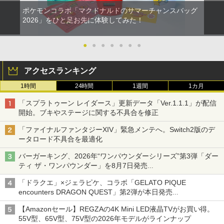
ポケモンコラボ「マクドナルドのサマーチャンスバッグ
2026」をひと足お先に体験してみた！
●
●
●
●
●
●
●
アクセスランキング
1時間
24時間
1週間
1カ月
「スプラトゥーン レイダース」更新データ「Ver.1.1.1」が配信
開始。ブキやステージに関する不具合を修正
「ファイナルファンタジーXIV」緊急メンテへ。Switch2版のデ
ータロード不具合を最適化
バーガーキング、2026年“ワンパウンダーシリーズ”第3弾「ダー
ティ ザ・ワンパウンダー」を8月7日発売
「特製ガーリックマヨソース」を使用した超大型チーズバーガー
「ドラクエ」×ジェラピケ、コラボ「GELATO PIQUE
encounters DRAGON QUEST」第2弾が本日発売
アイスカップに入ったスライムやわたぼう、ベビーサタンなどが
【Amazonセール】REGZAの4K Mini LED液晶TVがお買い得。
オリジナルアートで登場
55V型、65V型、75V型の2026年モデルがラインナップ