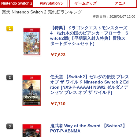
Nintendo Switch 2
PlayStation 5
ゲームグッズ
アニメ
楽天 Nintendo Switch 2 売れ筋ランキング
更新日時：2026/08/07 12:00
【特典】ドラゴンクエストモンスターズ
1
4 枯れ木の国のビアンカ・フローラ S
witch2版(【早期購入封入特典】冒険ス
タートダッシュセット)
￥7,623
任天堂 【Switch2】ゼルダの伝説 ブレス
2
オブ ザ ワイルド Nintendo Switch 2 Ed
ition [NXS-P-AAAAH NSW2 ゼルダノデ
ンセツ ブレス オブ ザ ワイルド]
￥7,710
鬼武者 Way of the Sword 【Switch2】
3
POT-P-ABNMA