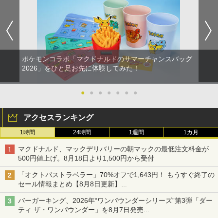
ポケモンコラボ「マクドナルドのサマーチャンスバッグ
2026」をひと足お先に体験してみた！
●
●
●
●
●
●
●
アクセスランキング
1時間
24時間
1週間
1カ月
マクドナルド、マックデリバリーの朝マックの最低注文料金が
500円値上げ。8月18日より1,500円から受付
「オクトパストラベラー」70%オフで1,643円！ もうすぐ終了の
セール情報まとめ【8月8日更新】
ニンテンドーeショップでは「大神 絶景版」が67%オフで990円
バーガーキング、2026年“ワンパウンダーシリーズ”第3弾「ダー
ティ ザ・ワンパウンダー」を8月7日発売