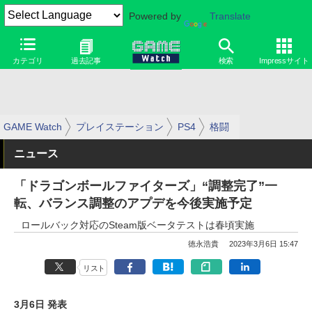
Powered by
Translate
カテゴリ
過去記事
検索
Impressサイト
GAME Watch
プレイステーション
PS4
格闘
ニュース
「ドラゴンボールファイターズ」“調整完了”一
転、バランス調整のアプデを今後実施予定
ロールバック対応のSteam版ベータテストは春頃実施
徳永浩貴
2023年3月6日 15:47
リスト
3月6日 発表