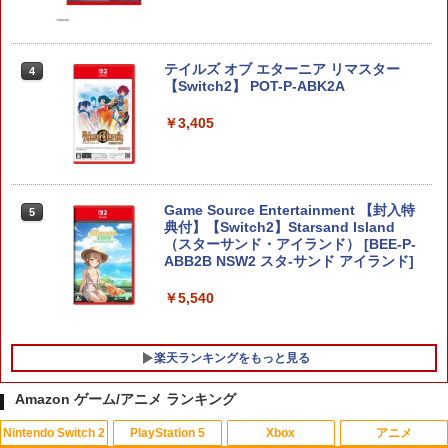
テイルズ オブ エターニア リマスター
4
【Switch2】 POT-P-ABK2A
￥3,405
Game Source Entertainment 【封入特
5
典付】【Switch2】Starsand Island
（スターサンド・アイランド） [BEE-P-
ABB2B NSW2 スタ-サンド アイランド]
￥5,540
楽天ランキングをもっと見る
Amazon ゲーム/アニメ ランキング
Nintendo Switch 2
PlayStation 5
Xbox
アニメ
鬼エイム 指サック ゲーム スマホ ゲーミ
【中古】【Blu−ray】THE IDOLM＠ST