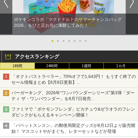
ポケモンコラボ「マクドナルドのサマーチャンスバッグ
2026」をひと足お先に体験してみた！
●
●
●
●
●
●
●
アクセスランキング
1時間
24時間
1週間
1カ月
「オクトパストラベラー」70%オフで1,643円！ もうすぐ終了の
セール情報まとめ【8月8日更新】
ニンテンドーeショップでは「大神 絶景版」が67%オフで990円
バーガーキング、2026年“ワンパウンダーシリーズ”第3弾「ダー
ティ ザ・ワンパウンダー」を8月7日発売
「特製ガーリックマヨソース」を使用した超大型チーズバーガー
ファミマで「ポケモンフレンダ」ピカチュウ&ゼラオラのフレン
ダピックがもらえるキャンペーン開催！
「パペットスンスン」の郵便局限定グッズが8月12日より販売開
始！ マスコットやがまぐち、レターセットなどが登場