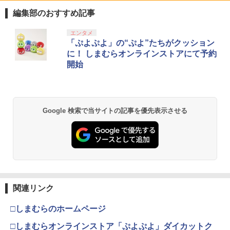
1
1
ング FPS 音ゲー 荒野行動 PUBG Apex
ER CINDERELLA GIRLS 1stLIVE
編集部のおすすめ記事
CoD 高感度 銀繊維 手汗対策 鬼サック 6
WONDERFUL M＠GIC！！Blu−ray
個入り
BOX 初回限定版 特典Blu−ray付 /
スプラトゥーン レイダース|オンライン
PlayStation 5 デジタル・エディション
【純正品】Xbox ワイヤレス コントロー
劇場版「鬼滅の刃」無限城編 第一章 猗
エンタメ
大橋彩香【出演】
1
1
1
1
コード版
日本語専用 Console Language: Japan
ラー + USB-C® ケーブル
窩座再来 通常版 [Blu-ray]
「ぷよぷよ」の“ぷよ”たちがクッション
￥1,280
ese only (CFI-2200B01)
に！ しまむらオンラインストアにて予約
￥1,010
￥5,832
￥8,300
￥3,982
開始
￥55,000
【8/4-11 当店P5倍!&マラソン!】PS5 縦
2
置き スタンド 転倒防止 地震対策 傷付き
映画『THE FIRST SLAM DUNK』 STAN
2
【純正品】Xbox ワイヤレス コントロー
防止 放熱改善 簡単取り付け Ps5 Slim/P
DARD EDITION【Blu-ray】（早期予約
2
スプラトゥーン レイダース -Switch2
劇場版「鬼滅の刃」無限城編 第一章 猗
Beast of Reincarnation -PS5 【特典】
ラー (ロボット ホワイト)
2
2
s5 Pro/Ps5 対応 プレイステーション5 P
特典なし） [ 井上雄彦 ]
2
Google 検索で当サイトの記事を優先表示させる
窩座再来 通常版 [DVD]
プロダクトコード 封入
layStation 5
￥6,449
￥7,681
￥3,850
￥3,523
￥7,286
￥1,698
【純正品】Xbox ワイヤレス コントロー
「劇場版 少女☆歌劇 レヴュースタァラ
3
3
ラー (カーボンブラック)
【中古】龍が如く 維新！ 極ソフト:プレ
イト」オーケストラコンサート revival
3
Nintendo Switch 2(日本語・国内専用)
【Amazon.co.jp限定】劇場版モノノ怪
【純正品】ディスクドライブ(CFI-ZDD1
3
3
3
イステーション5ソフト／アクション・
Blu-ray【通常版】 [ スタァライト九九組
第三章 蛇神 (Amazon.co.jp限定オリジ
J) PlayStation 5
関連リンク
ゲーム
]
￥8,020
ナル三方背収納ケース付きコレクション)
￥55,491
(オリジナル特典:オリジナル巾着＋メー
￥11,980
□しまむらのホームページ
￥2,010
￥6,536
カー特典:【坤と離】二振りの剣、十翼よ
り来たる！スタジオ描き下ろしイラスト
□しまむらオンラインストア「ぷよぷよ」ダイカットク
【純正品】Xbox 充電式バッテリー + US
4