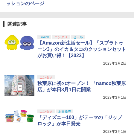
ボード付) [Blu-ray]
ッションのページ
B-C ケーブル
【純正品】DualSense ワイヤレスコン
ニンテンドープリペイド番号 9000円|オ
4
【中古】PS5EDENS ZERO
劇場版 転生したらスライムだった件 蒼
4
4
4
￥10,780
トローラー ミッドナイト ブラック(CFI-
ンラインコード版
海の涙編 (Blu-ray特装限定版)【Blu-ra
￥2,618
ZCT2J01)
y】 [ 岡咲美保 ]
￥3,840
関連記事
￥9,000
￥10,737
￥7,722
劇場版「鬼滅の刃」無限城編 第一章 猗
4
Switch
エンタメ
セール
窩座再来 完全生産限定版 [Blu-ray]
【国内正規品】Thrustmaster スラスト
5
【Amazon新生活セール】「スプラトゥ
マスター TH8S シフター - PC、PS4、P
ニンテンドープリペイド番号 5000円|オ
5
￥8,698
ーン3」のイカ＆タコのクッションセット
【純正品】DualSense ワイヤレスコン
S5、PS5 Pro、Xbox One、Xbox Serie
【当店独自で＋P10倍★要エントリー】
ンラインコード版
5
ミュージカル「忍たま乱太郎」第15弾 忍
5
5
がお買い得！【2023】
トローラー(CFI-ZCT2J)
s X|S 対応の高精度 H パターン シフター
【中古】[PS5] ドラゴンクエストVII Rei
術学園 学園祭【Blu-ray】 [ (ミュージカ
magined(ドラクエ7 リイマジンド) スク
ル) ]
￥5,000
2023年3月2日
ウェア・エニックス(20260205)
￥10,737
￥14,141
￥7,722
『映画 ラブライブ！蓮ノ空女学院スクー
5
￥4,450
エンタメ
ルアイドルクラブ Bloom Garden Part
秋葉原に初のオープン！ 「namco秋葉原
y』Blu-ray（特装限定版）
店」が本日3月1日に開業
￥8,589
2023年3月1日
エンタメ
本日発売
「ディズニー100」がテーマの「ジップ
ロック」が本日発売
2023年3月1日