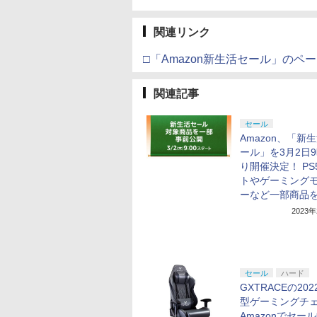
関連リンク
□「Amazon新生活セール」のペ
関連記事
セール
Amazon、「新
ール」を3月2日
り開催決定！ PS
トやゲーミング
ーなど一部商品
2023
セール
ハード
GXTRACEの20
型ゲーミングチ
Amazonでセー