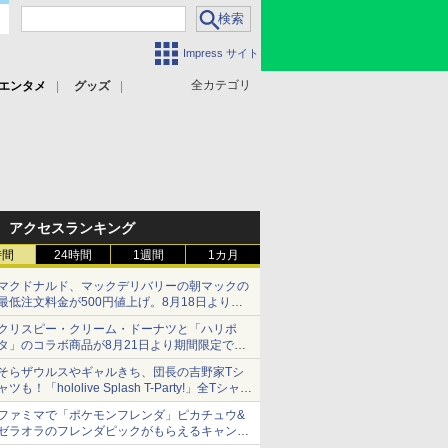
Impress サイト
全カテゴリ
エンタメ
グッズ
アクセスランキング
時間
24時間
1週間
1カ月
マクドナルド、マックデリバリーの朝マックの
最低注文料金が500円値上げ。8月18日より
1,500円から受付
クリスピー・クリーム・ドーナツと「ハリポ
タ」のコラボ商品が8月21日より期間限定で発
売
そらザウルスやギャルきち、団長の吉野家Tシ
組分け帽子ドーナツなど見た目も楽しい商品が
ャツも！「hololive Splash T-Party!」全Tシャツ
登場
ラインナップ公開＆オンライン販売開始
ファミマで「ポケモンフレンダ」ピカチュウ&
ゼラオラのフレンダピックがもらえるキャンペ
ーン開催！