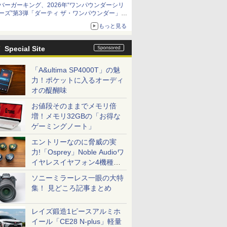
バーガーキング、2026年“ワンパウンダーシリ
ーズ”第3弾「ダーティ ザ・ワンパウンダー」を
8月7日発売
もっと見る
「特製ガーリックマヨソース」を使用した超大
型チーズバーガー
Special Site
「A&ultima SP4000T」の魅
力！ポケットに入るオーディ
オの醍醐味
お値段そのままでメモリ倍
増！メモリ32GBの「お得な
ゲーミングノート」
エントリーなのに脅威の実
力!「Osprey」Noble Audioワ
イヤレスイヤフォン4機種を
一気に聴く
ソニーミラーレス一眼の大特
集！ 見どころ記事まとめ
レイズ鍛造1ピースアルミホ
イール「CE28 N-plus」軽量