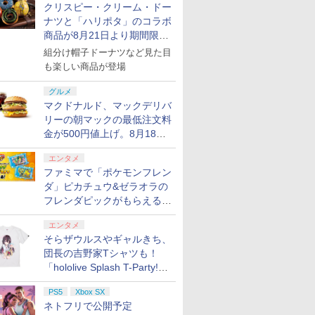
クリスピー・クリーム・ドー
ナツと「ハリポタ」のコラボ
商品が8月21日より期間限定
で発売
組分け帽子ドーナツなど見た目
も楽しい商品が登場
グルメ
マクドナルド、マックデリバ
リーの朝マックの最低注文料
金が500円値上げ。8月18日
より1,500円から受付
エンタメ
ファミマで「ポケモンフレン
ダ」ピカチュウ&ゼラオラの
フレンダピックがもらえるキ
ャンペーン開催！
エンタメ
そらザウルスやギャルきち、
団長の吉野家Tシャツも！
「hololive Splash T-Party!」
全Tシャツラインナップ公開
PS5
Xbox SX
＆オンライン販売開始
ネトフリで公開予定