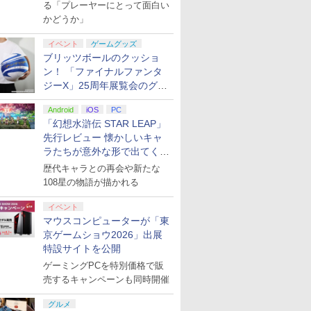
演レポート】
る「プレーヤーにとって面白い
かどうか」
イベント
ゲームグッズ
ブリッツボールのクッショ
ン！ 「ファイナルファンタ
ジーX」25周年展覧会のグッ
ズ情報が公開
Android
iOS
PC
「幻想水滸伝 STAR LEAP」
先行レビュー 懐かしいキャ
ラたちが意外な形で出てくる
シリーズ完全新作！
歴代キャラとの再会や新たな
108星の物語が描かれる
イベント
マウスコンピューターが「東
京ゲームショウ2026」出展
特設サイトを公開
ゲーミングPCを特別価格で販
売するキャンペーンも同時開催
グルメ