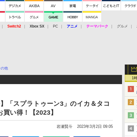
Switch2
Xbox SX
PC
アニメ
テーマパーク
グルメ
 Vita
3DS
アーケード
VR
その他
1
ール】「スプラトゥーン3」のイカ＆タコ
買い得！【2023】
岩瀬賢斗
2023年3月2日 09:05