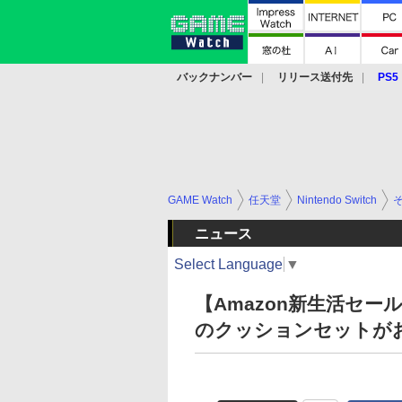
バックナンバー
リリース送付先
PS5
モバイル
eスポーツ
クラウド
PS
GAME Watch
任天堂
Nintendo Switch
ニュース
Select Language
▼
【Amazon新生活セ
のクッションセットがお