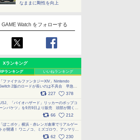
なままに剛性を向上
GAME Watch をフォローする
Xランキング
RPランキング
いいねランキング
「ファイナルファンタジーXIV」Nintendo
Switch 2版のロードが長いのは不具合 早急に
アップデートできるよう対応中
227
378
pic.x.com/s9S3nRCAGa
USJ、「バイオハザード」リッカーのポップコ
ーンバケツ」を9月9日より販売 頭部が開く仕
組み。味は恐怖を堪のう「味噌フレーバー」
66
212
pic.x.com/81MuXGahVM
「ぽこポケ」横浜・赤レンガ倉庫でリアルゲー
トが開通！ ワニノコ、ミズゴロウ、アシマリ登
場シーンをレポート pic.x.com/LDgEByVl6D
62
230