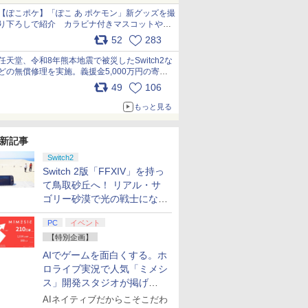
【ぽこポケ】「ぽこ あ ポケモン」新グッズを撮
り下ろしで紹介 カラビナ付きマスコットやス
クエアポーチが仲間入り
52
283
pic.x.com/XmVAgBxaW5
任天堂、令和8年熊本地震で被災したSwitch2な
どの無償修理を実施。義援金5,000万円の寄付
も発表 pic.x.com/BAYsMfUfUC
49
106
もっと見る
新記事
Switch2
Switch 2版「FFXIV」を持っ
て鳥取砂丘へ！ リアル・サ
ゴリー砂漠で光の戦士になっ
てみた
PC
イベント
【特別企画】
AIでゲームを面白くする。ホ
ロライブ実況で人気「ミメシ
ス」開発スタジオが掲げ
る“AI活用の信念”とは？【講
AIネイティブだからこそこだわ