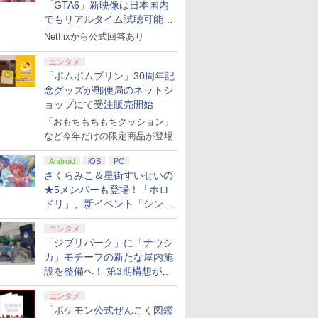
「GTA6」新映像は日本国内
でもリアルタイム試聴可能。
しかも日本語字幕付き
Netflixから公式回答あり
エンタメ
「ポムポムプリン」30周年記
念グッズが郵便局のネットシ
ョップにて受注販売開始
「おもちもちもちクッション」
など今年だけの限定商品が登場
Android
iOS
PC
さくらみこ＆星街すいせいの
★5メンバーも登場！「ホロ
ドリ」、新イベント「シンク
ロする夏のスパークル」がス
エンタメ
タート
「ジブリパーク」に「ナウシ
カ」モチーフの新たな屋内施
設を整備へ！ 第3期構想が公
開
エンタメ
「ポケモン公式ぜんこく図鑑