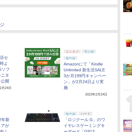
ージ
エンタメ
マンガ
生活セ
セール
9時よ
Amazonにて「Kindle
5ソフ
Unlimited 新生活SALE
モニタ
3か月199円キャンペー
を公開
ン」が2月24日より実
施
年2月24日
2023年2月24日
セール
ハード
22年新
「ロジクール G」のワ
ェアが
イヤレスゲーミングキ
ル中！
ーボード「G913