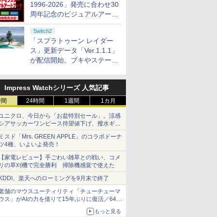
1996-2026」発売に合わせ30
周年記念のビジュアルアート
ブック3冊同時発売が決定
Switch2
「スプラトゥーン レイダー
ス」更新データ「Ver.1.1.1」
が配信開始。ブキやステージ
に関する不具合を修正
Impress Watchシリーズ 人気記事
時間
24時間
1週間
1カ月
ユニクロ、今日から「お盆特別セール」。涼感
シアサッカーワンピース待望値下げ、撥水ギア
ショーツは1990円に
ミスド「Mrs. GREEN APPLE」のコラボドーナ
ツ4種、いよいよ発売！
【家電レビュー】手ごわい雑草との戦い、コメ
リの草刈機で完全勝利 掃除機感覚で使えた
KDDI、楽天へのローミングを9月末で終了
老舗のマウスユーティリティ「チューチューマ
ウス」がAIの力を借りて15年ぶりに復活／64bit
化、Windows 10/11、「Chrome」も走り回
もっと見る
る。復活記念で2026年末まで500円