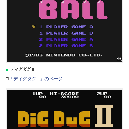
ディグダグ II
□
「ディグダグ II」のページ