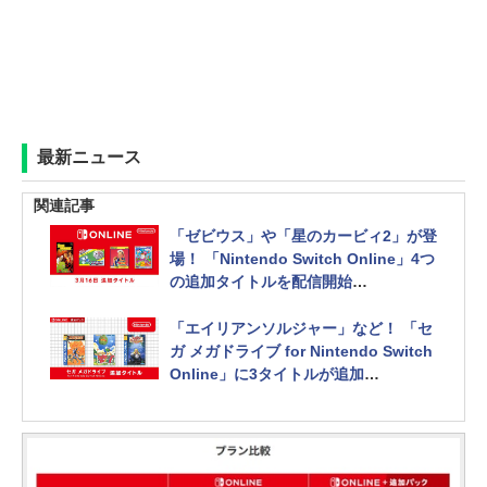
最新ニュース
関連記事
「ゼビウス」や「星のカービィ2」が登
場！ 「Nintendo Switch Online」4つ
の追加タイトルを配信開始
ファミコン、スーファミ、ゲームボー
イと幅広く追加
「エイリアンソルジャー」など！ 「セ
ガ メガドライブ for Nintendo Switch
Online」に3タイトルが追加
「スーパーファンタジーゾーン」と
「ライトクルセイダー」も配信スター
ト