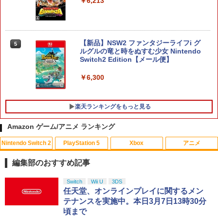
￥6,213
【新品】NSW2 ファンタジーライフi グ
5
ルグルの竜と時をぬすむ少女 Nintendo
Switch2 Edition【メール便】
￥6,300
楽天ランキングをもっと見る
Amazon ゲーム/アニメ ランキング
Nintendo Switch 2
PlayStation 5
Xbox
アニメ
送料無料Battlefield™ 6（バトルフィー
【中古美品】 PlayStation 5 ソフト モン
【中古】アナと雪の女王 3D 【ブルーレ
1
1
1
ルド6） 【予約特典】DLC「トゥームス
スターハンターワイルズ - PS5 [CERO区
イ】／クリステン・ベルブルーレイ／海
編集部のおすすめ記事
トーンパック」 同梱 オリジナルBOX入
分_C/ 15歳以上対象] 026-260803-ky-17
外アニメ・定番スタジオ
り ＆ 記念カード & LEDライト 同梱 - PS
-fuz 万代Net店
スプラトゥーン レイダース|オンライン
PlayStation 5 デジタル・エディション
【純正品】Xbox ワイヤレス コントロー
劇場版「鬼滅の刃」無限城編 第一章 猗
Switch
Wii U
3DS
5 B0FKN6ZL1H
1
1
1
1
￥574
コード版
日本語専用 Console Language: Japan
ラー + USB-C® ケーブル
窩座再来 通常版 [Blu-ray]
任天堂、オンラインプレイに関するメン
￥2,000
ese only (CFI-2200B01)
テナンスを実施中。本日3月7日13時30分
￥3,280
￥5,832
￥8,300
￥3,982
頃まで
￥55,000