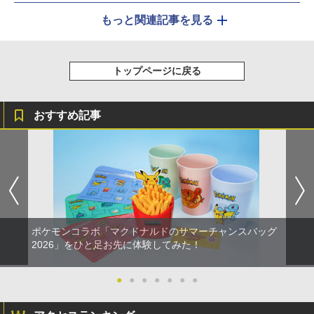
もっと関連記事を見る
トップページに戻る
おすすめ記事
ポケモンコラボ「マクドナルドのサマーチャンスバッグ
2026」をひと足お先に体験してみた！
●
●
●
●
●
●
●