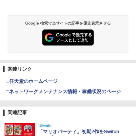
【中古】【Blu−ray】涼宮ハルヒちゃん
2
【10日は24時間限定クーポン配布】LIT
の憂鬱＆にょろ−んちゅるやさん Blu−r
2
PlayStation Portal 収納ケース PS5 リモ
HON ライソンプレイコンピューターレ
ay Disc BOX 初回限定生産 BOX
2
【純正品】Xbox ワイヤレス コントロー
ートプレーヤー プレイステーションポー
トロ KTFC-003W(2553104)送料無料
付 / 武本康弘【監督】
2
スプラトゥーン レイダース -Switch2
劇場版「鬼滅の刃」無限城編 第一章 猗
Beast of Reincarnation -PS5 【特典】
ラー (ロボット ホワイト)
2
2
タル ポータブル PS Portal コントローラ
2
Google 検索で当サイトの記事を優先表示させる
窩座再来 通常版 [DVD]
プロダクトコード 封入
ー プロテクトカバー 保護カバー ガラス
￥2,950
￥1,579
￥6,449
フィルム 強化ガラス ケース 収納 保護ケ
￥7,681
￥3,523
ース ハードケース 収納バッグ 軽量 バッ
￥7,286
グ 耐衝撃 キズ
送料無料【BRICK game テトリス
【中古】【未使用品】ズートピア2 [純正
3
3
￥3,380
【純正品】Xbox ワイヤレス コントロー
ビッグ ゲーム機】ゲームウォッチ ゲ
ブルーレイ＋純正ケース]
3
ラー (カーボンブラック)
ーム レトロゲーム 景品 粗品 携
Nintendo Switch 2(日本語・国内専用)
【Amazon.co.jp限定】劇場版モノノ怪
【純正品】ディスクドライブ(CFI-ZDD1
3
3
3
帯 暇つぶし 液晶 高齢者 単純 簡
￥2,580
第三章 蛇神 (Amazon.co.jp限定オリジ
J) PlayStation 5
関連リンク
単 シンプル 単3電池 ミニゲーム
￥8,020
ナル三方背収納ケース付きコレクション)
￥55,491
【当店独自で＋P10倍★要エントリー】
大きい GAME ポータブル ボケ防
3
(オリジナル特典:オリジナル巾着＋メー
￥11,980
【中古】[PS5] デジモンストーリー タイ
止 携帯ゲーム レトロゲーム ブロッ
□任天堂のホームページ
カー特典:【坤と離】二振りの剣、十翼よ
ムストレンジャー 通常版 バンダイナム
クくずし
り来たる！スタジオ描き下ろしイラスト
コエンターテインメント(20251002)
□ネットワークメンテナンス情報・稼働状況のページ
【送料無料】[先着特典付]ズートピア ブ
【純正品】Xbox 充電式バッテリー + US
4
4
ボード付) [Blu-ray]
￥1,680
ルーレイ+DVDセット/アニメーション[Bl
B-C ケーブル
￥3,980
【純正品】DualSense ワイヤレスコン
u-ray]【返品種別A】
ニンテンドープリペイド番号 9000円|オ
4
4
￥10,780
トローラー ミッドナイト ブラック(CFI-
ンラインコード版
￥2,618
ZCT2J01)
関連記事
￥3,520
【中古】SONY PlayStation Portal リモ
￥9,000
4
￥10,737
ソニー・インタラクティブエンタテイン
ートプレーヤー CFIJ-18000【ECセンタ
4
Switch
劇場版「鬼滅の刃」無限城編 第一章 猗
4
メント 【PS5】Marvel’s Spider-Man 2
ー】保証期間1週間【ランクB】
「マリオパーティ」初期2作をSwitch
窩座再来 完全生産限定版 [Blu-ray]
通常版 [ECJS-00035 PS5 マーベルス
【国内正規品】Thrustmaster スラスト
リコリス・リコイル 2【完全生産限定
5