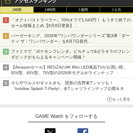
アクセスランキング
1時間
24時間
1週間
1カ月
「オクトパストラベラー」70%オフで1,643円！ もうすぐ終了の
セール情報まとめ【8月8日更新】
ニンテンドーeショップでは「大神 絶景版」が67%オフで990円
バーガーキング、2026年“ワンパウンダーシリーズ”第3弾「ダー
ティ ザ・ワンパウンダー」を8月7日発売
「特製ガーリックマヨソース」を使用した超大型チーズバーガー
ファミマで「ポケモンフレンダ」ピカチュウ&ゼラオラのフレン
ダピックがもらえるキャンペーン開催！
【Amazonセール】REGZAの4K Mini LED液晶TVがお買い得。
55V型、65V型、75V型の2026年モデルがラインナップ
そらザウルスやギャルきち、団長の吉野家Tシャツも！
「hololive Splash T-Party!」全Tシャツラインナップ公開＆オン
ライン販売開始
もっと見る
GAME Watch をフォローする