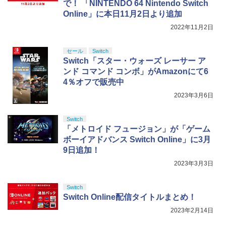
5
で！ 「NINTENDO 64 Nintendo Switch
パイダーマン2 ツウジョウ]【MARVELC
￥21,980
マスター TH8S シフター - PC、PS4、P
版】【Blu-ray】 [ Spider Lily ]
ニンテンドープリペイド番号 5000円|オ
5
￥8,698
Online」に本日11月2日より追加
orner】
【純正品】DualSense ワイヤレスコン
S5、PS5 Pro、Xbox One、Xbox Serie
ンラインコード版
5
トローラー(CFI-ZCT2J)
s X|S 対応の高精度 H パターン シフター
￥6,350
2022年11月2日
￥3,980
￥5,000
￥10,737
￥14,141
【中古】Nintendo Nintendo Switch 2
5
日本語・国内専用 BEE-S-KB6CA【神
セール
Switch
『映画 ラブライブ！蓮ノ空女学院スクー
5
戸】保証期間1ヶ月【ランクA】
Switch「スター・ウォーズ レーサー ア
ルアイドルクラブ Bloom Garden Part
ソニー・インタラクティブエンタテイン
5
ンド コマンド コンボ」がAmazonにて6
y』Blu-ray（特装限定版）
メント 【PS5】メディアリモコン [CFI-Z
￥51,980
4％オフで販売中
MR1J PS5 リモコン]
￥8,589
2023年3月6日
￥3,980
Switch
「メトロイド フュージョン」が「ゲーム
ボーイアドバンス Switch Online」に3月
9日追加！
2023年3月3日
Switch
Switch Online配信タイトルまとめ！
2023年2月14日