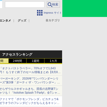
Impress サイト
全カテゴリ
エンタメ
グッズ
アクセスランキング
時間
24時間
1週間
1カ月
「オクトパストラベラー」70%オフで1,643
円！ もうすぐ終了のセール情報まとめ【8月8日
更新】
バーガーキング、2026年“ワンパウンダーシリ
ニンテンドーeショップでは「大神 絶景版」が
ーズ”第3弾「ダーティ ザ・ワンパウンダー」を
67%オフで990円
8月7日発売
そらザウルスやギャルきち、団長の吉野家Tシ
「特製ガーリックマヨソース」を使用した超大
ャツも！「hololive Splash T-Party!」全Tシャツ
型チーズバーガー
ラインナップ公開＆オンライン販売開始
ファミマで「ポケモンフレンダ」ピカチュウ&
ゼラオラのフレンダピックがもらえるキャンペ
ーン開催！