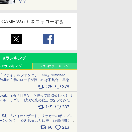
か？
GAME Watch をフォローする
Xランキング
RPランキング
いいねランキング
「ファイナルファンタジーXIV」Nintendo
Switch 2版のロードが長いのは不具合 早急に
アップデートできるよう対応中
225
378
pic.x.com/s9S3nRCAGa
Switch 2版「FFXIV」を持って鳥取砂丘へ！ リ
アル・サゴリー砂漠で光の戦士になってみた
pic.x.com/qyOfL2uv1n
145
337
USJ、「バイオハザード」リッカーのポップコ
ーンバケツ」を9月9日より販売 頭部が開く仕
組み。味は恐怖を堪のう「味噌フレーバー」
66
213
pic.x.com/81MuXGahVM