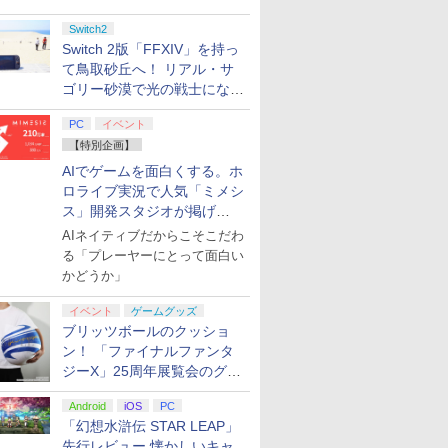
Switch2
Switch 2版「FFXIV」を持っ
て鳥取砂丘へ！ リアル・サ
ゴリー砂漠で光の戦士になっ
てみた
PC
イベント
【特別企画】
AIでゲームを面白くする。ホ
ロライブ実況で人気「ミメシ
ス」開発スタジオが掲げ
る“AI活用の信念”とは？【講
AIネイティブだからこそこだわ
演レポート】
る「プレーヤーにとって面白い
かどうか」
イベント
ゲームグッズ
ブリッツボールのクッショ
ン！ 「ファイナルファンタ
ジーX」25周年展覧会のグッ
ズ情報が公開
Android
iOS
PC
「幻想水滸伝 STAR LEAP」
先行レビュー 懐かしいキャ