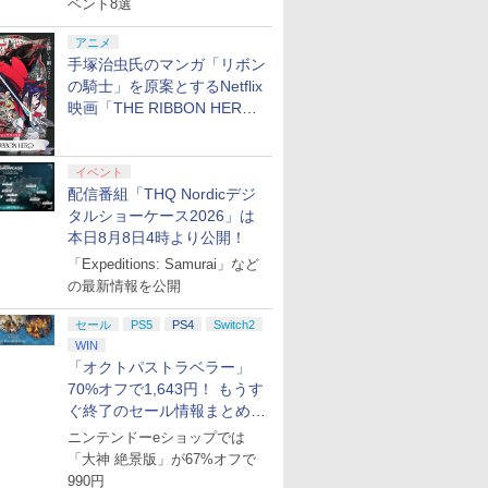
ベント8選
アニメ
手塚治虫氏のマンガ「リボン
の騎士」を原案とするNetflix
映画「THE RIBBON HERO
リボンヒーロー」本日配信開
始
イベント
配信番組「THQ Nordicデジ
タルショーケース2026」は
本日8月8日4時より公開！
「Expeditions: Samurai」など
の最新情報を公開
セール
PS5
PS4
Switch2
WIN
「オクトパストラベラー」
70%オフで1,643円！ もうす
ぐ終了のセール情報まとめ
【8月8日更新】
ニンテンドーeショップでは
「大神 絶景版」が67%オフで
990円