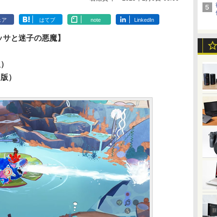
ェア
はてブ
note
LinkedIn
レッサと迷子の悪魔】
版）
ド版）