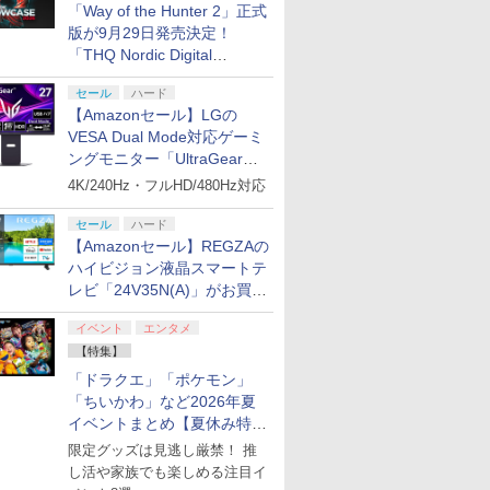
「Way of the Hunter 2」正式
版が9月29日発売決定！
「THQ Nordic Digital
Showcase 2026」まとめ
セール
ハード
【Amazonセール】LGの
VESA Dual Mode対応ゲーミ
ングモニター「UltraGear
27G850A-B」がお買い得！
4K/240Hz・フルHD/480Hz対応
セール
ハード
【Amazonセール】REGZAの
ハイビジョン液晶スマートテ
レビ「24V35N(A)」がお買い
得！
イベント
エンタメ
【特集】
「ドラクエ」「ポケモン」
「ちいかわ」など2026年夏
イベントまとめ【夏休み特
集】
限定グッズは見逃し厳禁！ 推
し活や家族でも楽しめる注目イ