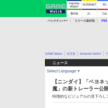
バックナンバー
リリース送付先
PS5
モバイル
eスポーツ
クラウド
PS
GAME Watch
任天堂
Nintendo Switch
ニュース
Select Language
▼
【ニンダイ】「ベヨネッ
魔」の新トレーラー公
特徴的なビジュアルの見下ろし