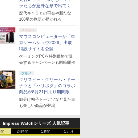
ラたちが意外な形で出てくる
シリーズ完全新作！
歴代キャラとの再会や新たな
108星の物語が描かれる
イベント
マウスコンピューターが「東
京ゲームショウ2026」出展
特設サイトを公開
ゲーミングPCを特別価格で販
売するキャンペーンも同時開催
グルメ
7
8
9
10
クリスピー・クリーム・ドー
ナツと「ハリポタ」のコラボ
商品が8月21日より期間限定
で発売
組分け帽子ドーナツなど見た目
も楽しい商品が登場
ル便OK]
【特典】進撃の巨人3
[switch2対応!! 安心の
ファイアーエムブレム
マリオテニ
ung
Switch2版(【早期購入
国内メーカー] Switch
万紫千紅
ー[Nintend
Impress Watchシリーズ 人気記事
ress
封入特典】DLC)
Switch2 コントローラ
2] / ゲーム
￥8,970
時間
24時間
1週間
1カ月
or
ー 有機ELモデル Lite
￥8,518
￥4,375
￥8,980
tch 2 (ス
スイッチ2 スイッチ ワ