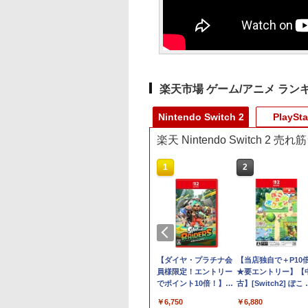
楽天市場 ゲーム/アニメ ラン
Nintendo Switch 2
PlaySta
楽天 Nintendo Switch 2 
10
1
2
イアーエムブレム
マリオテニス フィーバ
【ダイヤ・プラチナ会
【当店独自で＋P10
千紅
ー[Nintendo Switch
員様限定！エントリー
★要エントリー】【
2] / ゲーム
でポイント10倍！】
古】[Switch2] ぽこ
970
【メール便発送】【新
ポケモン(20260305)
￥8,980
￥6,750
￥6,880
品】任天堂 Nintendo