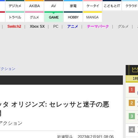
Switch2
Xbox SX
PC
アニメ
テーマパーク
グルメ
 Vita
3DS
アーケード
VR
アクション
1
タ オリジンズ: セレッサと迷子の悪
開
アクション
岩瀬賢斗
2023年2月9日 08:06