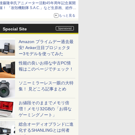
後藤隆幸氏アニメーター活動45年周年記念展開
催！ 「攻殻機動隊 S.A.C.」など生原画、総作画
監督修正が展示
もっと見る
Special Site
Amazon プライムデー過去最
安! Anker注目プロジェクタ
ー3モデルを使ってみた
性能の良いお得な中古PC情
報はこのページでチェック！
ソニーミラーレス一眼の大特
集！ 見どころ記事まとめ
お値段そのままでメモリ倍
増！メモリ32GBの「お得な
ゲーミングノート」
総合オーディオブランドに進
化するSHANLINGとは何者