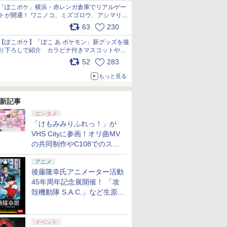
「ぽこポケ」横浜・赤レンガ倉庫でリアルゲー
トが開通！ ワニノコ、ミズゴロウ、アシマリ登
場シーンをレポート pic.x.com/LDgEByVl6D
63
230
【ぽこポケ】「ぽこ あ ポケモン」新グッズを撮
り下ろしで紹介 カラビナ付きマスコットやス
クエアポーチが仲間入り
52
283
pic.x.com/XmVAgBxaW5
もっと見る
新記事
エンタメ
「けもみみりふれっ！」が
VHS Cityに参画！オリ曲MV
の共同制作やC108でのスペ
シャルコラボ広告を掲出
アニメ
後藤隆幸氏アニメーター活動
45年周年記念展開催！ 「攻
殻機動隊 S.A.C.」など生原
画、総作画監督修正が展示
イベント