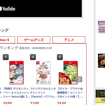
キング
tion 5
ゲームグッズ
アニメ
売れ筋ランキング
更新日時：2026/08/08 21:00
3
4
5
6
倍
【特典】デジモンスト
コナミデジタルエンタ
【ダイヤ・プラチナ会
在庫あり[メー
中
ーリー タイムストレン
テインメント
員様限定！エントリー
【新品】Sams
 あ
ジャー Switch2版(【早
【Switch】パワフルプ
でポイント10倍！】
microSD Exp
1
期購入封入特典】プレ
ロ野球2026-2027
【メール便発送】【新
Card 256GB f
￥6,943
￥7,620
￥8,100
￥8,200
オーダーパック＋「デ
[HAC-P-BQPYA NSW
品】Nintendo Switch
Nintendo Swi