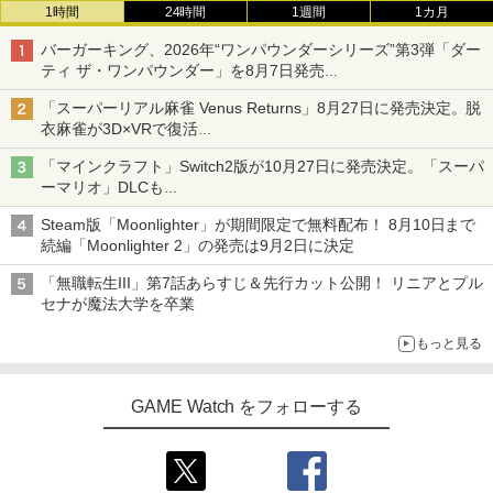
1時間
24時間
1週間
1カ月
バーガーキング、2026年“ワンパウンダーシリーズ”第3弾「ダー
ティ ザ・ワンパウンダー」を8月7日発売
「特製ガーリックマヨソース」を使用した超大型チーズバーガー
「スーパーリアル麻雀 Venus Returns」8月27日に発売決定。脱
衣麻雀が3D×VRで復活
発売から2週間は20%オフになるセールが実施
「マインクラフト」Switch2版が10月27日に発売決定。「スーパ
ーマリオ」DLCも
Switch版からのアップグレードも可能に
Steam版「Moonlighter」が期間限定で無料配布！ 8月10日まで
続編「Moonlighter 2」の発売は9月2日に決定
「無職転生III」第7話あらすじ＆先行カット公開！ リニアとプル
セナが魔法大学を卒業
もっと見る
GAME Watch をフォローする