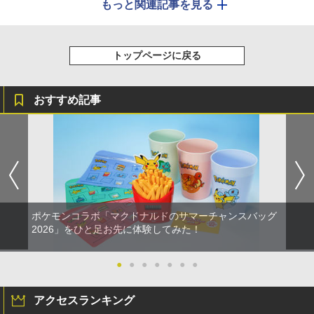
もっと関連記事を見る
トップページに戻る
おすすめ記事
ポケモンコラボ「マクドナルドのサマーチャンスバッグ
2026」をひと足お先に体験してみた！
●
●
●
●
●
●
●
アクセスランキング