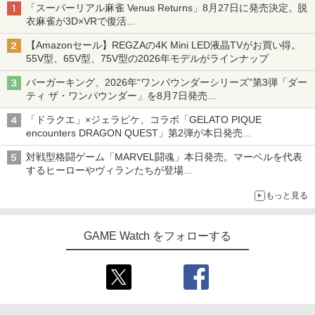
「スーパーリアル麻雀 Venus Returns」8月27日に発売決定。脱
衣麻雀が3D×VRで復活
発売から2週間は20%オフになるセールが実施
【Amazonセール】REGZAの4K Mini LED液晶TVがお買い得。
55V型、65V型、75V型の2026年モデルがラインナップ
バーガーキング、2026年“ワンパウンダーシリーズ”第3弾「ダー
ティ ザ・ワンパウンダー」を8月7日発売
「特製ガーリックマヨソース」を使用した超大型チーズバーガー
「ドラクエ」×ジェラピケ、コラボ「GELATO PIQUE
encounters DRAGON QUEST」第2弾が本日発売
アイスカップに入ったスライムやわたぼう、ベビーサタンなどが
対戦型格闘ゲーム「MARVEL闘魂」本日発売。マーベルを代表
オリジナルアートで登場
するヒーローやヴィランたちが登場
「GUILTY GEAR」などの格ゲーを手掛けるアークシステムワー
もっと見る
クスが開発
GAME Watch をフォローする