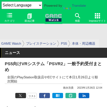
Powered by
Translate
カテゴリ
過去記事
検索
Impressサイト
GAME Watch
プレイステーション
PS5
本体・周辺機器
ニュース
PS5向けVRシステム「PSVR2」一般予約受付まと
め
全国のPlayStation取扱店やECサイトにて本日1月26日より順
次開始
徳永浩貴
2023年1月26日 12:04
リスト