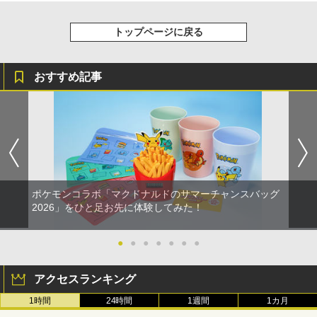
トップページに戻る
おすすめ記事
ポケモンコラボ「マクドナルドのサマーチャンスバッグ
2026」をひと足お先に体験してみた！
●
●
●
●
●
●
●
アクセスランキング
1時間
24時間
1週間
1カ月