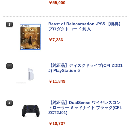
2
￥55,000
【中古】【未使用品】ベイマックス Mov
【PowerA 公式ストア】パワーエー アド
オリ特付【08/27発売日お届け☆予約】
人遊び 電池式 脳トレ 麻雀 卓上 玩具 お
2
2
2
ieNEX [DVDのみ]
バンテージ・ワイヤレスコントローラー
【新品】【PS5】METAL GEAR SOLID :
もちゃ ゲーム 持ち運び ポータブル 高齢
for Nintendo Switch 2 - ブラック 【任
MASTER COLLECTION Vol.2 [PS5版]
者 シニア プレゼント 父親 祖父 おうち時
天堂公式ライセンス商品】送料無料 国内
★浅草マッハオリジナル特典マイクロフ
￥3,280
間 敬老の日 父の日 ギフト 3ヶ月保証 EF
スプラトゥーン レイダース -Switch2
Beast of Reincarnation -PS5 【特典】
2
2年保証
ァイバータオル付★
-HO09
2
プロダクトコード 封入
￥6,455
￥7,900
￥6,080
￥3,500
￥7,286
機動戦士ガンダムSEED FREEDOM(通常
3
版)【Blu-ray】 [ 矢立肇 ]
【8/05.8/10限定！お買い物マラソン×5の
【特典】BLUE REFLECTION Quartet:
【中古】ファイナルファンタジーIV
3
3
3
￥4,030
つく日｜ポイント最大49.5倍】【新品未
少女たちのキセキ PS5版(【早期購入特
Nintendo Switch 2(日本語・国内専用)
【純正品】ディスクドライブ(CFI-ZDD1
3
3
開封】バイオハザード レクイエム 通常
典】特別フォトフレーム「Quartet」)
￥3,799
J) PlayStation 5
版/Switch 2【日曜日以外即日発送】※レ
￥55,603
ターパック全国送料無料
￥6,350
￥11,849
【BLU-R】超かぐや姫！ Blu-ray通常版
4
￥7,974
￥5,780
ゲーム機 本体 脳を鍛える大人の娯楽ゲ
4
【特典】STEINS;GATE RE:BOOT PS5
4
ーム 4タイトル収録 HDMI 差すだけ ワイ
【純正品】DualSense ワイヤレスコン
ニンテンドープリペイド番号 9000円|オ
4
版(【早期購入同梱特典】「STEINS;GAT
4
ヤレスコントローラー 付き 麻雀 将棋 脳
トローラー ミッドナイト ブラック(CFI-
ンラインコード版
【特典】ドラゴンクエストVII Reimagin
E 変移空間のオクテット」DLC)
4
トレ ゲーム イーハトーヴォ物語 サラブ
ZCT2J01)
ed NintendoSwitch2版(40周年スライム
レッドブリーダー3 KTFC-008B【メール
アクリルチャーム)
￥9,000
￥6,358
便送料無料】
￥10,737
舞台『刀剣乱舞』蔵出し映像集ー天伝 蒼
5
空の兵 大坂冬の陣 篇ー【Blu-ray】 [ 本
￥7,987
￥4,980