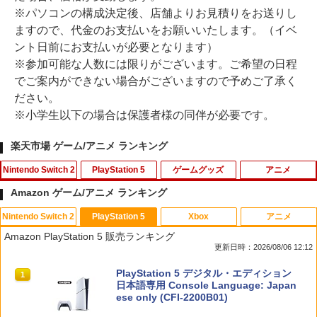
※パソコンの構成決定後、店舗よりお見積りをお送りし
ますので、代金のお支払いをお願いいたします。（イベ
ント日前にお支払いが必要となります）
※参加可能な人数には限りがございます。ご希望の日程
でご案内ができない場合がございますので予めご了承く
ださい。
※小学生以下の場合は保護者様の同伴が必要です。
楽天市場 ゲーム/アニメ ランキング
Nintendo Switch 2
PlayStation 5
ゲームグッズ
アニメ
Amazon ゲーム/アニメ ランキング
Nintendo Switch 2
PlayStation 5
Xbox
アニメ
スーパー マリオパーティ ジャンボリー
【早期購入特典付き】【2026年10月29
NewスーパーマリオブラザーズWii ノコ
スマイルスライム ラメでキラキラ！キー
1
1
1
1
Amazon PlayStation 5 販売ランキング
Nintendo Switch 2 Edition ＋ ジャンボ
日発売】 スパイクチュンソフト｜Spike
ノコエアホッケー
ホルダー キングスライム
更新日時：2026/08/06 12:12
リーTV Switch 2【ポスト投函】
Chunsoft Dune: Awakening【PS5】
￥1,218
￥2,960
スプラトゥーン レイダース|オンライン
PlayStation 5 デジタル・エディション
1
1
￥7,882
￥5,740
コード版
日本語専用 Console Language: Japan
ese only (CFI-2200B01)
￥5,832
テレビ麻雀ゲーム 家庭用 麻雀ゲーム 一