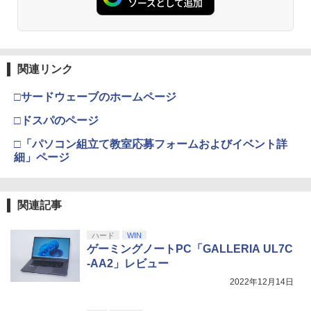
￥1,000
劇場版「鬼滅の刃」無限城編 第一章 猗
3
【純正品】Xbox ワイヤレス コントロー
3
窩座再来 完全生産限定版 [Blu-ray]
関連リンク
ラー + USB-C® ケーブル
￥8,698
￥8,300
□サードウェーブのホームページ
□ドスパのページ
□「パソコン組立て教室応募フォームおよびイベント詳
Xbox プリペイドカード 5,000円 デジタ
4
『映画 ラブライブ！蓮ノ空女学院スクー
4
細」ページ
ルコード 【旧 Xbox ギフトカード】 [オ
ルアイドルクラブ Bloom Garden Part
ンラインコード]
y』Blu-ray（特装限定版）
￥5,000
￥8,589
関連記事
ハード
WIN
【純正品】Xbox ワイヤレス コントロー
5
ゲーミングノートPC「GALLERIA UL7C
劇場版「鬼滅の刃」無限城編 第一章 猗
5
ラー (ロボット ホワイト)
-AA2」レビュー
窩座再来 完全生産限定版 [DVD]
￥7,681
2022年12月14日
￥7,828