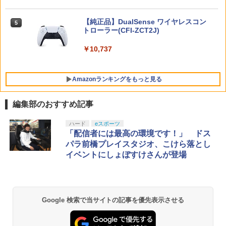
田礼生 ]
ニンテンドープリペイド番号 5000円|オ
【楽天ブックス限定特典+特典】SILENT
5
5
【純正品】DualSense ワイヤレスコン
￥6,864
ンラインコード版
5
HILL: Townfall(アクリルキーホルダー+
トローラー(CFI-ZCT2J)
【特典】ほの暮しの庭 switch2版(【初
【早期購入封入特典】DLCチラシ)
5
ゲーム&ウオッチ スーパーマリオブラザ
5
回外付特典】切り取れるクリアカード)
￥5,000
ーズ
￥10,737
￥7,480
￥8,118
￥6,500
Amazonランキングをもっと見る
編集部のおすすめ記事
Xbox プリペイドカード 10,000円 デジ
劇場版「鬼滅の刃」無限城編 第一章 猗
ハード
eスポーツ
1
1
タルコード 【旧 Xbox ギフトカード】
窩座再来 通常版 [Blu-ray]
「配信者には最高の環境です！」 ドス
[オンラインコード]
パラ前橋プレイスタジオ、こけら落とし
￥3,964
イベントにしょぼすけさんが登場
￥10,000
劇場版「鬼滅の刃」無限城編 第一章 猗
Xbox プリペイドカード 1,000円 デジタ
2
2
Google 検索で当サイトの記事を優先表示させる
窩座再来 通常版 [DVD]
ルコード 【旧 Xbox ギフトカード】 [オ
ンラインコード]
￥3,523