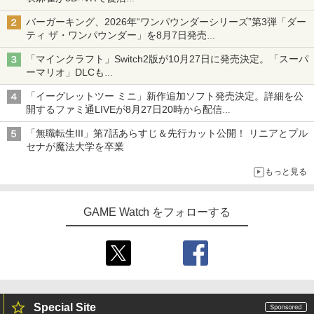
発売から2週間は20%オフになるセールが実施
バーガーキング、2026年“ワンパウンダーシリーズ”第3弾「ダー
ティ ザ・ワンパウンダー」を8月7日発売
「特製ガーリックマヨソース」を使用した超大型チーズバーガー
「マインクラフト」Switch2版が10月27日に発売決定。「スーパ
ーマリオ」DLCも
Switch版からのアップグレードも可能に
「イーグレットツー ミニ」新作追加ソフト発売決定。詳細を公
開するファミ通LIVEが8月27日20時から配信
シリーズ累計100タイトルへ
「無職転生III」第7話あらすじ＆先行カット公開！ リニアとプル
セナが魔法大学を卒業
もっと見る
GAME Watch をフォローする
Special Site