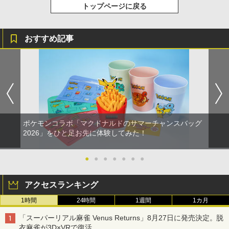
トップページに戻る
おすすめ記事
ポケモンコラボ「マクドナルドのサマーチャンスバッグ
2026」をひと足お先に体験してみた！
●
●
●
●
●
●
●
アクセスランキング
1時間
24時間
1週間
1カ月
「スーパーリアル麻雀 Venus Returns」8月27日に発売決定。脱
衣麻雀が3D×VRで復活