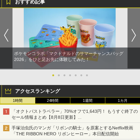
おすすめ記事
ポケモンコラボ「マクドナルドのサマーチャンスバッグ
2026」をひと足お先に体験してみた！
●
●
●
●
●
●
●
アクセスランキング
1時間
24時間
1週間
1カ月
「オクトパストラベラー」70%オフで1,643円！ もうすぐ終了の
セール情報まとめ【8月8日更新】
ニンテンドーeショップでは「大神 絶景版」が67%オフで990円
手塚治虫氏のマンガ「リボンの騎士」を原案とするNetflix映画
「THE RIBBON HERO リボンヒーロー」本日配信開始