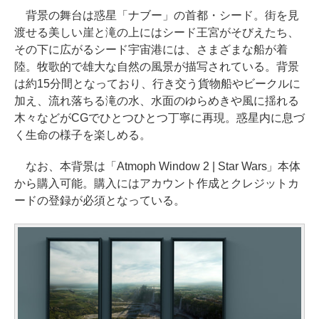
背景の舞台は惑星「ナブー」の首都・シード。街を見
渡せる美しい崖と滝の上にはシード王宮がそびえたち、
その下に広がるシード宇宙港には、さまざまな船が着
陸。牧歌的で雄大な自然の風景が描写されている。背景
は約15分間となっており、行き交う貨物船やビークルに
加え、流れ落ちる滝の水、水面のゆらめきや風に揺れる
木々などがCGでひとつひとつ丁寧に再現。惑星内に息づ
く生命の様子を楽しめる。
なお、本背景は「Atmoph Window 2 | Star Wars」本体
から購入可能。購入にはアカウント作成とクレジットカ
ードの登録が必須となっている。