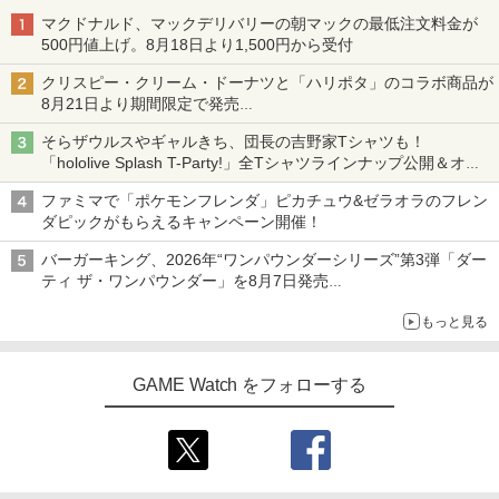
マクドナルド、マックデリバリーの朝マックの最低注文料金が
500円値上げ。8月18日より1,500円から受付
クリスピー・クリーム・ドーナツと「ハリポタ」のコラボ商品が
8月21日より期間限定で発売
組分け帽子ドーナツなど見た目も楽しい商品が登場
そらザウルスやギャルきち、団長の吉野家Tシャツも！
「hololive Splash T-Party!」全Tシャツラインナップ公開＆オン
ライン販売開始
ファミマで「ポケモンフレンダ」ピカチュウ&ゼラオラのフレン
ダピックがもらえるキャンペーン開催！
バーガーキング、2026年“ワンパウンダーシリーズ”第3弾「ダー
ティ ザ・ワンパウンダー」を8月7日発売
「特製ガーリックマヨソース」を使用した超大型チーズバーガー
もっと見る
GAME Watch をフォローする