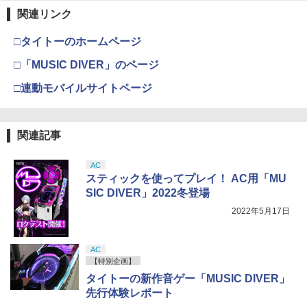
￥55,603
通常版 [ECJS-00035 PS5 マーベルス
￥7,681
関連リンク
パイダーマン2 ツウジョウ]【MARVELC
￥11,849
劇場版「鬼滅の刃」無限城編 第一章 猗
orner】
3
□タイトーのホームページ
窩座再来 通常版 [DVD]
『映画 ラブライブ！蓮ノ空女学院スクー
4
￥3,980
ルアイドルクラブ Bloom Garden Part
【純正品】Xbox 充電式バッテリー + US
□「MUSIC DIVER」のページ
4
￥3,523
y』(特装限定版)【Blu-ray】 [ 矢立肇 ]
【純正品】DualSense ワイヤレスコン
B-C ケーブル
ニンテンドープリペイド番号 9000円|オ
4
4
トローラー ミッドナイト ブラック(CFI-
ンラインコード版
□連動モバイルサイトページ
ZCT2J01)
￥8,580
￥2,618
Marvel's Spider-Man 2
4
￥9,000
￥10,737
劇場版「鬼滅の刃」無限城編 第一章 猗
4
￥4,011
関連記事
窩座再来 完全生産限定版 [Blu-ray]
【楽天ブックス限定連動購入特典+楽天
5
ブックス限定先着特典+他】ゴールデン
【純正品】Xbox ワイヤレス コントロー
ニンテンドープリペイド番号 5000円|オ
5
5
￥8,698
AC
カムイ 第十五巻(初回限定版)【Blu-ra
【純正品】DualSense ワイヤレスコン
ラー (カーボンブラック)
ンラインコード版
5
スティックを使ってプレイ！ AC用「MU
y】(キャラファインボード+キャスト複
トローラー(CFI-ZCT2J)
SIC DIVER」2022冬登場
製サイン入り複製原画セット+原作者・
￥8,020
￥5,000
首都高バトル / Tokyo Xtreme Racer
野田サトル描き下ろし最終章OP／ED絵
￥10,737
5
2022年5月17日
【PS5】 ELJM-30827
コンテ+他) [ 野田サトル ]
【Amazon.co.jp限定】劇場版モノノ怪
5
第三章 蛇神 (オリジナル特典:オリジナル
￥6,480
￥10,780
巾着＋メーカー特典:【坤と離】二振りの
AC
剣、十翼より来たる！スタジオ描き下ろ
【特別企画】
しイラストボード付) [Blu-ray]
タイトーの新作音ゲー「MUSIC DIVER」
先行体験レポート
￥9,900