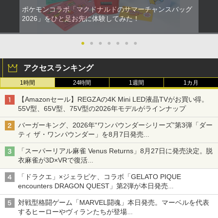
ポケモンコラボ「マクドナルドのサマーチャンスバッグ
2026」をひと足お先に体験してみた！
●
●
●
●
●
●
●
アクセスランキング
1時間
24時間
1週間
1カ月
【Amazonセール】REGZAの4K Mini LED液晶TVがお買い得。
55V型、65V型、75V型の2026年モデルがラインナップ
バーガーキング、2026年“ワンパウンダーシリーズ”第3弾「ダー
ティ ザ・ワンパウンダー」を8月7日発売
「特製ガーリックマヨソース」を使用した超大型チーズバーガー
「スーパーリアル麻雀 Venus Returns」8月27日に発売決定。脱
衣麻雀が3D×VRで復活
発売から2週間は20%オフになるセールが実施
「ドラクエ」×ジェラピケ、コラボ「GELATO PIQUE
encounters DRAGON QUEST」第2弾が本日発売
アイスカップに入ったスライムやわたぼう、ベビーサタンなどが
対戦型格闘ゲーム「MARVEL闘魂」本日発売。マーベルを代表
オリジナルアートで登場
するヒーローやヴィランたちが登場