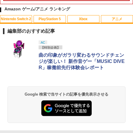
Amazon ゲーム/アニメ ランキング
Nintendo Switch 2
PlayStation 5
Xbox
アニメ
PS5 縦置きスタンド PlayStation5 / PS5
【中古】 この世界の片隅に ブックレッ
1
1
Slim / PS5 Pro 用 縦置き スタンド 円形
ト付 / 片渕須直 / バンダイビジュアル [Bl
編集部のおすすめ記事
安定感UP ブラック ブルー シルバー グ
u-ray]【メール便送料無料】【最短翌日
レー ゲームアクセサリー ◇ALW-P5216
配達対応】
スプラトゥーン レイダース|オンライン
PlayStation 5 デジタル・エディション
【純正品】Xbox ワイヤレス コントロー
【Amazon.co.jp限定】劇場版モノノ怪
AC
【メール便】 | プレーステーション プレ
1
1
1
1
コード版
日本語専用 Console Language: Japan
ラー + USB-C® ケーブル
第三章 蛇神 (Amazon.co.jp限定オリジ
【特別企画】
イステーション プレステ プレステ5 プレ
￥1,243
ese only (CFI-2200B01)
ナル三方背収納ケース付きコレクション)
イステーション5 スタンド 収納
曲の印象がガラリ変わるサウンドチェン
(オリジナル特典:オリジナル巾着＋メー
￥5,832
￥8,300
ジが楽しい！ 新作音ゲー「MUSIC DIVE
カー特典:【坤と離】二振りの剣、十翼よ
￥55,000
￥1,380
R」稼働前先行体験会レポート
り来たる！スタジオ描き下ろしイラスト
【BLU-R】超かぐや姫！ Blu-ray通常版
2
ボード付) [Blu-ray]
Xbox プリペイドカード 5,000円 デジタ
2
￥5,780
￥10,780
スプラトゥーン レイダース -Switch2
Beast of Reincarnation -PS5 【特典】
ルコード 【旧 Xbox ギフトカード】 [オ
2
グランツーリスモ7 PS5版
2
2
プロダクトコード 封入
ンラインコード]
Google 検索で当サイトの記事を優先表示させる
￥6,455
￥3,779
￥7,286
￥5,000
劇場版「鬼滅の刃」無限城編 第一章 猗
2
窩座再来 通常版 [Blu-ray]
「多聞くん今どっち!?」3【Blu-ray】 [
3
師走ゆき ]
￥3,964
【純正品】Xbox ワイヤレス コントロー
3
Nintendo Switch 2(日本語・国内専用)
【純正品】ディスクドライブ(CFI-ZDD1
3
ソニー・インタラクティブエンタテイン
ラー (ロボット ホワイト)
3
￥8,044
3
J) PlayStation 5
メント 【PS5】Marvel’s Spider-Man 2