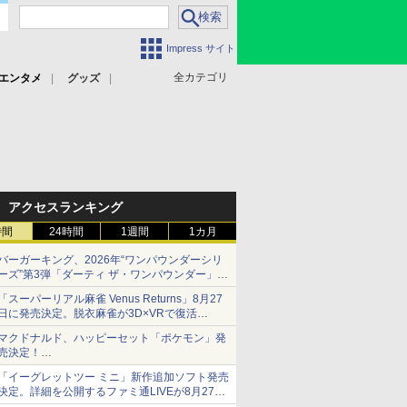
Impress サイト
全カテゴリ
エンタメ
グッズ
アクセスランキング
時間
24時間
1週間
1カ月
バーガーキング、2026年“ワンパウンダーシリ
ーズ”第3弾「ダーティ ザ・ワンパウンダー」を
8月7日発売
「スーパーリアル麻雀 Venus Returns」8月27
「特製ガーリックマヨソース」を使用した超大
日に発売決定。脱衣麻雀が3D×VRで復活
型チーズバーガー
発売から2週間は20%オフになるセールが実施
マクドナルド、ハッピーセット「ポケモン」発
売決定！
ポケモン30周年記念で30匹が大集合
「イーグレットツー ミニ」新作追加ソフト発売
決定。詳細を公開するファミ通LIVEが8月27日
20時から配信