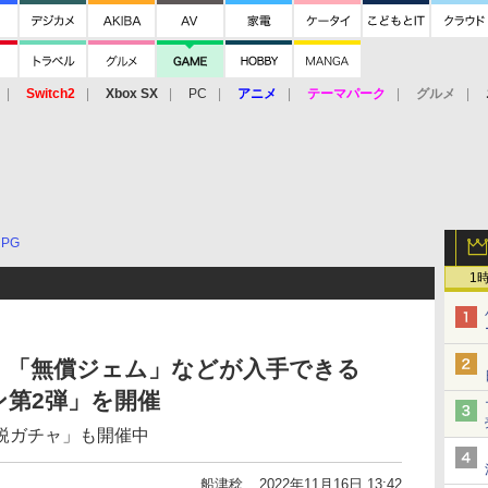
Switch2
Xbox SX
PC
アニメ
テーマパーク
グルメ
 Vita
3DS
アーケード
VR
RPG
1
、「無償ジェム」などが入手できる
第2弾」を開催
鋭ガチャ」も開催中
船津稔
2022年11月16日 13:42