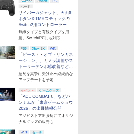
Switch2
Switch
PC
ハード
サイバーガジェット、天面6
ボタン＆TMRスティックの
Switch2用コントローラーを9
月下旬発売！
無線タイプと有線タイプを用
意。Switch/PCにも対応
PS5
Xbox SX
WIN
「ビースト・オブ・リンカネ
ーション」、カメラ調整やス
トーリーテンポ感改善などの
アプデを1週間以内に実施
意見を真摯に受け止め継続的な
アップデートを予定
イベント
ゲームグッズ
「ACE COMBAT 8」などバ
ンナムが「東京ゲームショウ
2026」の出展情報公開
アソビストア出張所にてオリジ
ナルグッズの販売も
WIN
セール