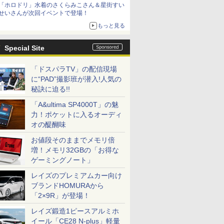
「ホロドリ」水着のさくらみこさん＆星街すい
シリーズ累計100タイトルへ
せいさんが次回イベントで登場！
もっと見る
Special Site
「ドスパラTV」の配信現場
に“PAD”撮影班が潜入!人気の
秘訣に迫る!!
「A&ultima SP4000T」の魅
力！ポケットに入るオーディ
オの醍醐味
お値段そのままでメモリ倍
増！メモリ32GBの「お得な
ゲーミングノート」
レイズのプレミアムカー向け
ブランドHOMURAから
「2×9R」が登場！
レイズ鍛造1ピースアルミホ
イール「CE28 N-plus」軽量