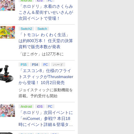
Android
iOS
PC
「ホロドリ」水着のさくらみ
こさん＆星街すいせいさんが
次回イベントで登場！
Switch2
Switch
「トモコレ わくわく生活」
は約800万本！ 任天堂の決算
資料で販売本数が発表
「ぽこポケ」は127万本に
PS5
PS4
PC
ハード
「エスコン8」仕様のフライ
トスティックがThrustmaster
から登場！ 10月2日発売
ジョイスティックに振動機能を
搭載。予約受付も開始
Android
iOS
PC
「ホロドリ」次回イベントに
「miComet」参戦!? 本日18
時にイベント詳細＆登場タレ
ント公開