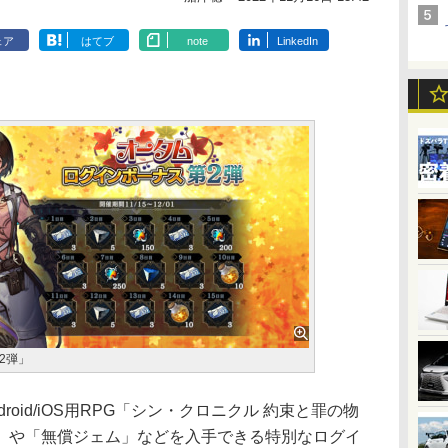
ェア
はてブ
note
LinkedIn
2弾」
oid/iOS用RPG「シン・クロニクル 約束と罪の物
」や「無償ジェム」などを入手できる特別なログイ