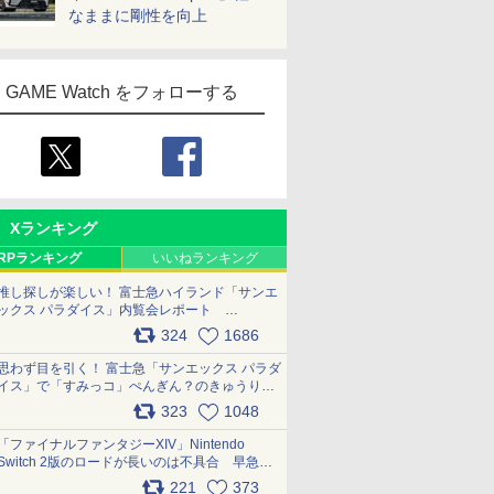
なままに剛性を向上
GAME Watch をフォローする
Xランキング
RPランキング
いいねランキング
推し探しが楽しい！ 富士急ハイランド「サンエ
ックス パラダイス」内覧会レポート
pic.x.com/p718c0QB0k
324
1686
思わず目を引く！ 富士急「サンエックス パラダ
イス」で「すみっコ」ぺんぎん？のきゅうりド
ッグを食べてみた イラストそのままのメニュ
323
1048
ー化に挑戦。これが意外にもおいしい
pic.x.com/Kgl04hZaeg
「ファイナルファンタジーXIV」Nintendo
Switch 2版のロードが長いのは不具合 早急に
アップデートできるよう対応中
221
373