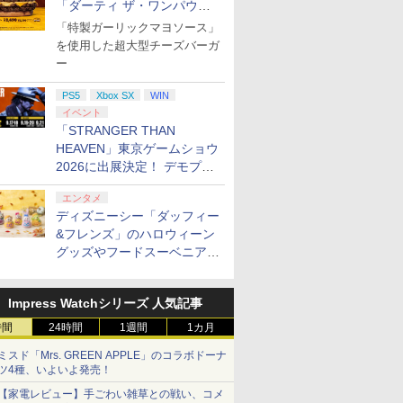
「ダーティ ザ・ワンパウン
ダー」を8月7日発売
「特製ガーリックマヨソース」
を使用した超大型チーズバーガ
ー
PS5
Xbox SX
WIN
イベント
「STRANGER THAN
HEAVEN」東京ゲームショウ
2026に出展決定！ デモプレ
イや体験型展示も
エンタメ
ディズニーシー「ダッフィー
&フレンズ」のハロウィーン
グッズやフードスーベニアが
8月25日より発売
Impress Watchシリーズ 人気記事
時間
24時間
1週間
1カ月
ミスド「Mrs. GREEN APPLE」のコラボドーナ
ツ4種、いよいよ発売！
【家電レビュー】手ごわい雑草との戦い、コメ