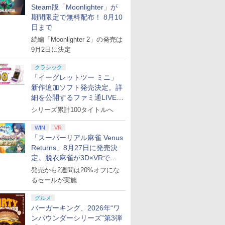
Steam版「Moonlighter」が
期間限定で無料配布！ 8月10
日まで
続編「Moonlighter 2」の発売は
9月2日に決定
クラシック
「イーグレットツー ミニ」
新作追加ソフト発売決定。詳
細を公開するファミ通LIVEが
8月27日20時から配信
シリーズ累計100タイトルへ
WIN
VR
「スーパーリアル麻雀 Venus
Returns」8月27日に発売決
定。脱衣麻雀が3D×VRで復
活
発売から2週間は20%オフにな
るセールが実施
グルメ
バーガーキング、2026年“ワ
ンパウンダーシリーズ”第3弾