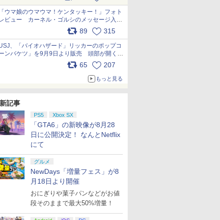
pic.x.com/s9S3nRCAGa
「ウマ娘のウマウマ！ケンタッキー！」フォト
レビュー カーネル・ゴルシのメッセージ入り
パッケージや描き下ろしトレカなどが登場
89
315
pic.x.com/PjnkR9vkXl
USJ、「バイオハザード」リッカーのポップコ
ーンバケツ」を9月9日より販売 頭部が開く仕
組み。味は恐怖を堪のう「味噌フレーバー」
65
207
pic.x.com/81MuXGahVM
もっと見る
新記事
PS5
Xbox SX
「GTA6」の新映像が8月28
日に公開決定！ なんとNetflix
にて
グルメ
NewDays「増量フェス」が8
月18日より開催
おにぎりや菓子パンなどがお値
段そのままで最大50%増量！