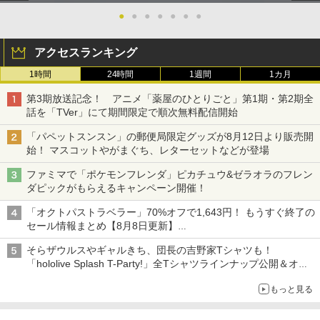
●
●
●
●
●
●
●
アクセスランキング
1時間
24時間
1週間
1カ月
第3期放送記念！ アニメ「薬屋のひとりごと」第1期・第2期全
話を「TVer」にて期間限定で順次無料配信開始
「パペットスンスン」の郵便局限定グッズが8月12日より販売開
始！ マスコットやがまぐち、レターセットなどが登場
ファミマで「ポケモンフレンダ」ピカチュウ&ゼラオラのフレン
ダピックがもらえるキャンペーン開催！
「オクトパストラベラー」70%オフで1,643円！ もうすぐ終了の
セール情報まとめ【8月8日更新】
ニンテンドーeショップでは「大神 絶景版」が67%オフで990円
そらザウルスやギャルきち、団長の吉野家Tシャツも！
「hololive Splash T-Party!」全Tシャツラインナップ公開＆オン
ライン販売開始
もっと見る