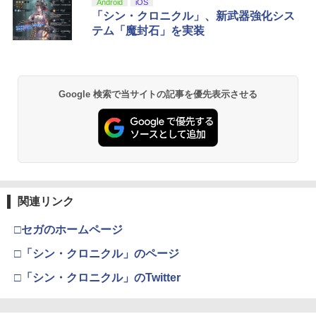
劇場版「鬼滅の刃」無限城編 第一章 猗
Android
iOS
1
窩座再来 通常版 [Blu-ray]
「シン・クロニクル」、新武器強化シス
テム「魔封石」を実装
￥3,982
Google 検索で当サイトの記事を優先表示させる
劇場版「鬼滅の刃」無限城編 第一章 猗
2
窩座再来 通常版 [DVD]
￥3,523
関連リンク
【Amazon.co.jp限定】劇場版モノノ怪
3
第三章 蛇神 (Amazon.co.jp限定オリジ
ナル三方背収納ケース付きコレクション)
□セガのホームページ
(オリジナル特典:オリジナル巾着＋メー
カー特典:【坤と離】二振りの剣、十翼よ
□「シン・クロニクル」のページ
り来たる！スタジオ描き下ろしイラスト
ボード付) [Blu-ray]
□「シン・クロニクル」のTwitter
￥10,780