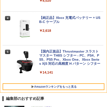
￥8,020
￥55,491
￥6,526
￥11,849
【中古】グランド・セフト・オートV
4
任天堂 【Switch2】マリオカート ワール
マシンロボ ぶっちぎりバトルハッカーズ
4
4
【CEROレーティング「Z」】 (「特典」
ド [BEE-P-AAAAA NSW2 マリオカ-ト
全31話BOXセット ブルーレイ【Blu-ra
【純正品】Xbox 充電式バッテリー + US
4
タイガーシャークマネーカード(「GTAオ
ワ-ルド]
y】
B-C ケーブル
サドン ストライク 5 デラックスエディシ
ンライン」マネー$20万)DLCのプロダク
4
【純正品】DualSense ワイヤレスコン
ニンテンドープリペイド番号 9000円|オ
4
ョン
トコード 同梱)- PS4
4
トローラー ミッドナイト ブラック(CFI-
￥8,970
￥7,300
ンラインコード版
￥2,618
ZCT2J01)
￥6,628
￥1,598
￥9,000
￥10,737
Nintendo Switch 2 オールインボックス
劇場版「鬼滅の刃」無限城編 第一章 猗
5
5
窩座再来(完全生産限定版)【Blu-ray】 [
【国内正規品】Thrustmaster スラスト
5
【中古】Nintendo Switch Proコントロ
5
吾峠呼世晴 ]
マスター TH8S シフター - PC、PS4、P
￥9,073
【特典】ドラゴンクエストモンスターズ
ニンテンドープリペイド番号 5000円|オ
5
ーラー HAC-A-FSSKA【千葉】保証期間
5
【純正品】DualSense ワイヤレスコン
S5、PS5 Pro、Xbox One、Xbox Serie
4 枯れ木の国のビアンカ・フローラ P
ンラインコード版
5
1週間【ランクC】
トローラー(CFI-ZCT2J)
s X|S 対応の高精度 H パターン シフター
S5版(【早期購入封入特典】冒険スター
￥8,690
トダッシュセット)
￥5,000
￥3,300
￥10,737
￥14,141
￥7,199
Amazonランキングをもっと見る
編集部のおすすめ記事