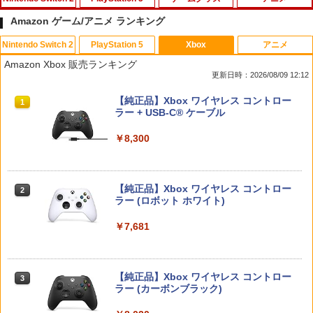
Amazon ゲーム/アニメ ランキング
Nintendo Switch 2
PlayStation 5
Xbox
アニメ
【特典】進撃の巨人3 Switch2版(【早
【特典】BLUE REFLECTION Quartet:
【中古】ファイナルファンタジーXII レ
マクロスプラス MOVIE EDITION【Blu-r
1
1
1
1
Amazon Xbox 販売ランキング
期購入封入特典】DLC)
少女たちのキセキ PS5版(【早期購入特
ヴァナント・ウイング
ay】 [ 山崎たくみ ]
更新日時：2026/08/09 12:12
典】特別フォトフレーム「Quartet」)
￥8,518
￥596
￥4,070
スプラトゥーン レイダース|オンライン
PlayStation 5 デジタル・エディション
【純正品】Xbox ワイヤレス コントロー
1
1
1
￥6,342
コード版
日本語専用 Console Language: Japan
ラー + USB-C® ケーブル
ese only (CFI-2200B01)
￥5,832
￥8,300
【中古】PS2 ギャロップレーサー6 −R
2
￥55,000
ダービースタリオン2 【Switch2】 POT-
Flow【Blu-ray】 [ ギンツ・ジルバロデ
【特典】真・三國無双2 with 猛将伝 Re
2
2
2
evolution− PS2 the Best
P-AB73A
ィス ]
mastered PS5版(【早期購入封入特
典】「赤兎鐙『真・三國無双2』レトロ
￥660
【純正品】Xbox ワイヤレス コントロー
スタイル」DLC)
￥8,582
￥4,316
2
スプラトゥーン レイダース -Switch2
Beast of Reincarnation -PS5 【特典】
ラー (ロボット ホワイト)
2
2
プロダクトコード 封入
￥6,358
￥6,447
￥7,681
￥7,286
[Switch] Pokemon Champions + スタ
3
任天堂 マリオカート ワールド【Switch
【楽天ブックス限定先着特典】「超かぐ
3
3
ーターパック（ダウンロード版）※720
2】 BEEPAAAAA [BEEPAAAAA]
や姫！」通常版【Blu-ray】(アクリルコ
【特典】ファイナルファンタジー レゾナ
ポイントまでご利用可
3
ースター) [ 夏吉ゆうこ ]
【純正品】Xbox ワイヤレス コントロー
ンス PS5版(【初回封入特典】魔導船＆
3
ラー (カーボンブラック)
￥8,960
かけだし騎士の応援パック・かけだし騎
￥980
Nintendo Switch 2(日本語・国内専用)
【純正品】ディスクドライブ(CFI-ZDD1
3
￥6,800
3
士のスタートダッシュパック)
J) PlayStation 5