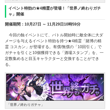
イベント特効の★4精霊が登場！「世界ノ終わりガチ
ャ」開催
開催期間：10月27日 ～ 11月29日10時59分
今回の蝕イベントにて、バトル開始時に敵全体に大ダ
メージを与えるイベント特効を持つ★4精霊「賭博の精
霊 コスカン」が登場する。有償/無償の「10回引く」で
ガチャを引くと10個獲得できる「酒場スタンプ」を、一
定数集めると目玉キャラクターと交換することができ
る。
「世界ノ終わりガチャ」