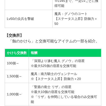
※Lv45まで、一定Lvごとに獲
得可能
魔具：グノウのコート
Lv50の尖兵を撃破
【ステータス上昇】防御力＋
50
【交換所】
「蝕のかけら」と交換可能なアイテムの一部を紹介。
かけら交換数
報酬
「深淵より滲む魔人 グノウ」の宿星
100個～
※最大525個の宿星を交換可能
魔具：南方騎士のヴェンテール
1,500個～
※【ステータス上昇】防御力＋20
「聖盾の衛士 リザ」の宿星
※最大10個の宿星を交換可能
1,000個～
※「リザ」を仲間にしている場合のみ交換可
能