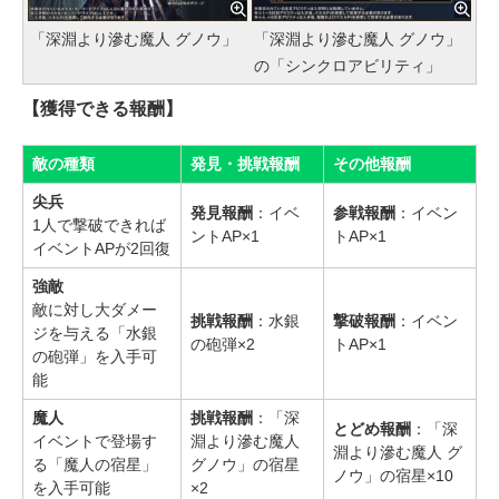
「深淵より滲む魔人 グノウ」
「深淵より滲む魔人 グノウ」
の「シンクロアビリティ」
【獲得できる報酬】
敵の種類
発見・挑戦報酬
その他報酬
尖兵
発見報酬
：イベ
参戦報酬
：イベン
1人で撃破できれば
ントAP×1
トAP×1
イベントAPが2回復
強敵
敵に対し大ダメー
挑戦報酬
：水銀
撃破報酬
：イベン
ジを与える「水銀
の砲弾×2
トAP×1
の砲弾」を入手可
能
魔人
挑戦報酬
：「深
とどめ報酬
：「深
イベントで登場す
淵より滲む魔人
淵より滲む魔人 グ
る「魔人の宿星」
グノウ」の宿星
ノウ」の宿星×10
を入手可能
×2