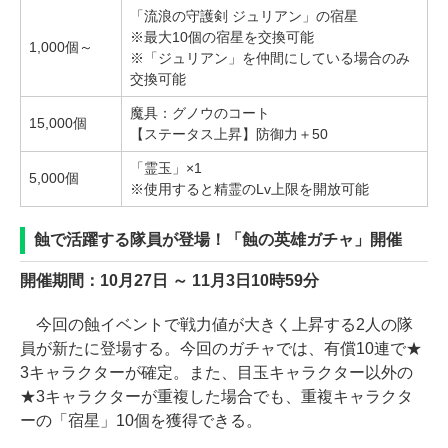
「流浪の守護剣 ジュリアン」の宿星
※最大10個の宿星を交換可能
1,000個～
※「ジュリアン」を仲間にしている場合のみ
交換可能
魔具：グノウのコート
15,000個
【ステータス上昇】防御力＋50
「霊玉」×1
5,000個
※使用すると精霊のLv上限を開放可能
蝕で活躍する隊員が登場！「蝕の英雄ガチャ」開催
開催期間：10月27日 ～ 11月3日10時59分
今回の蝕イベントで戦力値が大きく上昇する2人の隊
員が新たに登場する。今回のガチャでは、有償10連で★
3キャラクターが確定。また、目玉キャラクター以外の
★3キャラクターが重複した場合でも、重複キャラクタ
ーの「宿星」10個を獲得できる。