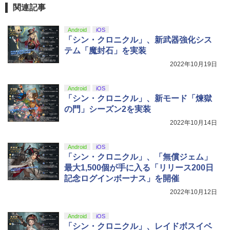
関連記事
劇場版「鬼滅の刃」無限城編 第一章 猗
4
Android
iOS
窩座再来 完全生産限定版 [Blu-ray]
「シン・クロニクル」、新武器強化シス
テム「魔封石」を実装
￥8,698
2022年10月19日
Android
iOS
『映画 ラブライブ！蓮ノ空女学院スクー
「シン・クロニクル」、新モード「煉獄
5
ルアイドルクラブ Bloom Garden Part
の門」シーズン2を実装
y』Blu-ray（特装限定版）
2022年10月14日
￥8,589
Android
iOS
「シン・クロニクル」、「無償ジェム」
最大1,500個が手に入る「リリース200日
記念ログインボーナス」を開催
2022年10月12日
Android
iOS
「シン・クロニクル」、レイドボスイベ