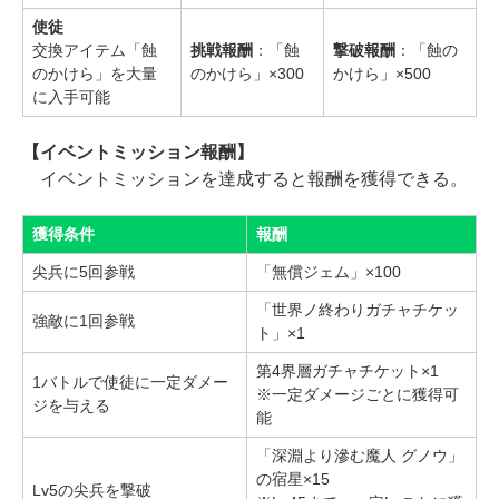
使徒
交換アイテム「蝕
挑戦報酬
：「蝕
撃破報酬
：「蝕の
のかけら」を大量
のかけら」×300
かけら」×500
に入手可能
【イベントミッション報酬】
イベントミッションを達成すると報酬を獲得できる。
獲得条件
報酬
尖兵に5回参戦
「無償ジェム」×100
「世界ノ終わりガチャチケッ
強敵に1回参戦
ト」×1
第4界層ガチャチケット×1
1バトルで使徒に一定ダメー
※一定ダメージごとに獲得可
ジを与える
能
「深淵より滲む魔人 グノウ」
の宿星×15
Lv5の尖兵を撃破