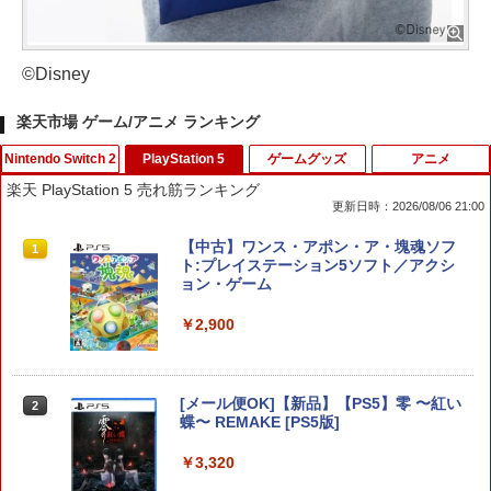
©Disney
楽天市場 ゲーム/アニメ ランキング
Nintendo Switch 2
PlayStation 5
ゲームグッズ
アニメ
楽天 PlayStation 5 売れ筋ランキング
更新日時：2026/08/06 21:00
任天堂 【Switch2】ゼノブレイド ディフ
【中古】ワンス・アポン・ア・塊魂ソフ
1
1
ィニティブ・エディション Nintendo S
ト:プレイステーション5ソフト／アクシ
witch 2 Edition [NXS-P-AUBQB NSW2
ョン・ゲーム
ゼノブレイド ディフィニティブ エディ
ション]
￥2,900
￥6,810
[メール便OK]【新品】【PS5】零 〜紅い
2
蝶〜 REMAKE [PS5版]
【特典】ファイナルファンタジー レゾナ
2
ンス Switch2版(【初回封入特典】魔導
￥3,320
船＆かけだし騎士の応援パック・かけだ