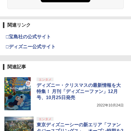
【特典】FLY!/フライ!【Blu-ray】(抽選
3
シンプル ミニマル PUレザー 革 カバー
で豪華賞品が当たる！) [ バンジャマン・
ポーチ ストラップ付属 オシャレ ソフト
レネール ]
収納 ガジェットケース クリスマス ギフ
【純正品】Xbox ワイヤレス コントロー
3
ト プレゼント 送料無料
Nintendo Switch 2(日本語・国内専用)
劇場版「鬼滅の刃」無限城編 第一章 猗
【純正品】ディスクドライブ(CFI-ZDD1
3
3
ラー (ロボット ホワイト)
3
￥1,320
窩座再来 完全生産限定版 [Blu-ray]
J) PlayStation 5
関連リンク
￥3,480
￥55,603
￥7,681
￥8,698
￥11,849
□宝島社の公式サイト
【Blu-ray】【新品】 劇場版「鬼滅の
4
□ディズニー公式サイト
刃」無限列車編 完全生産限定版 Blu-ray
【中古】【良い】ペルソナ2 罰 通常版
4
鬼滅の刃 倉庫
【純正品】Xbox 充電式バッテリー + US
4
【純正品】DualSense ワイヤレスコン
B-C ケーブル
ニンテンドープリペイド番号 9000円|オ
4
4
『映画 ラブライブ！蓮ノ空女学院スクー
4
￥4,400
トローラー ミッドナイト ブラック(CFI-
ンラインコード版
￥3,680
ルアイドルクラブ Bloom Garden Part
ZCT2J01)
関連記事
￥2,618
y』Blu-ray（特装限定版）
￥9,000
￥10,737
エンタメ
￥8,589
上伊那ぼたん、酔へる姿は百合の花 2
Switch2 ケース スイッチ2 Nintendo 対
ディズニー・クリスマスの最新情報を大
5
5
（完全生産限定版）【Blu-ray】 [ 鈴代紗
応 スイッチ スイッチツー 名入れ かわい
特集！ 月刊「ディズニーファン」12月
【純正品】Xbox ワイヤレス コントロー
弓 ]
ニンテンドープリペイド番号 5000円|オ
5
い ニンテンドースイッチ カバー ポーチ
5
号、10月25日発売
【純正品】DualSense ワイヤレスコン
ラー (カーボンブラック)
ンラインコード版
5
switch Lite 新型 本体 ジョイコン ソフ
劇場版「鬼滅の刃」無限城編 第一章 猗
5
トローラー(CFI-ZCT2J)
ト ケーブル 収納可能 ポーチ クリスマス
￥6,006
2022年10月24日
窩座再来 完全生産限定版 [DVD]
￥8,020
ギフト クリスマス プレゼント 送料無料
￥5,000
￥10,737
￥7,828
エンタメ
￥1,300
東京ディズニーシーの新エリア「ファン
タジースプリングス」、オープン時期を2