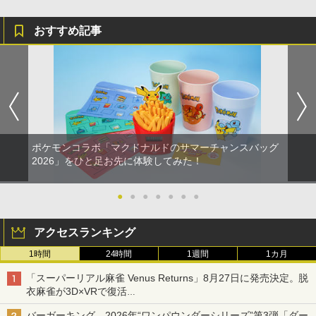
おすすめ記事
ポケモンコラボ「マクドナルドのサマーチャンスバッグ
2026」をひと足お先に体験してみた！
●
●
●
●
●
●
●
アクセスランキング
1時間
24時間
1週間
1カ月
「スーパーリアル麻雀 Venus Returns」8月27日に発売決定。脱
衣麻雀が3D×VRで復活
発売から2週間は20%オフになるセールが実施
バーガーキング、2026年“ワンパウンダーシリーズ”第3弾「ダー