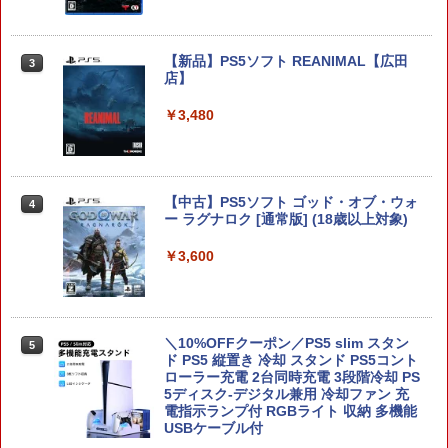
し騎士のスタートダッシュパック)
￥6,910
【新品】PS5ソフト REANIMAL【広田
3
店】
ヨッシーとフカシギの図鑑
￥3,480
3
￥7,021
【中古】PS5ソフト ゴッド・オブ・ウォ
4
ー ラグナロク [通常版] (18歳以上対象)
【楽天ブックス限定特典】スプラトゥー
￥3,600
4
ン レイダース(メッシュトートバッグ
（アクリルチャーム付き）)
￥7,480
＼10%OFFクーポン／PS5 slim スタン
5
ド PS5 縦置き 冷却 スタンド PS5コント
ローラー充電 2台同時充電 3段階冷却 PS
5ディスク-デジタル兼用 冷却ファン 充
Nintendo Switch 2 ドンキーコング バ
5
電指示ランプ付 RGBライト 収納 多機能
ナンザ スイッチ2 ゲームソフト 新品 ゲ
USBケーブル付
ーム パッケージ版