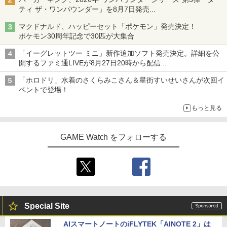
ティ ザ・ワンパウンダー」を8月7日発売
「特製ガーリックマヨソース」を使用した超大型チーズバーガー
マクドナルド、ハッピーセット「ポケモン」発売決定！
ポケモン30周年記念で30匹が大集合
「イーグレットツー ミニ」新作追加ソフト発売決定。詳細を公
開するファミ通LIVEが8月27日20時から配信
シリーズ累計100タイトルへ
「ホロドリ」水着のさくらみこさん＆星街すいせいさんが次回イ
ベントで登場！
もっと見る
GAME Watch をフォローする
Special Site
AIスマートノートのiFLYTEK「AINOTE 2」は