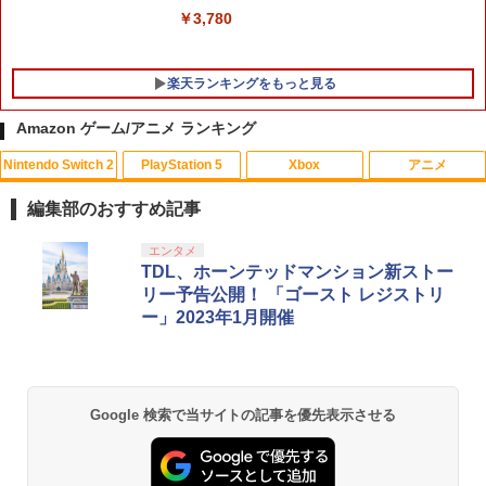
￥3,780
￥7,535
楽天ランキングをもっと見る
Amazon ゲーム/アニメ ランキング
Nintendo Switch 2
PlayStation 5
Xbox
アニメ
【中古】新 テーマパーク
【中古】【Blu−ray】ヤマノススメ 新
1
1
特装版 / 山本裕介【監督】
編集部のおすすめ記事
￥419
￥980
スプラトゥーン レイダース|オンライン
PlayStation 5 デジタル・エディション
【純正品】Xbox ワイヤレス コントロー
劇場版「鬼滅の刃」無限城編 第一章 猗
エンタメ
1
1
1
1
コード版
日本語専用 Console Language: Japan
ラー + USB-C® ケーブル
窩座再来 通常版 [Blu-ray]
TDL、ホーンテッドマンション新ストー
ese only (CFI-2200B01)
リー予告公開！ 「ゴースト レジストリ
￥5,832
￥8,300
￥3,964
【中古】三國志14 - PS4
2
ー」2023年1月開催
￥55,000
【中古】【Blu−ray】ゾンビランドサ
2
￥3,258
ガ SAGA．1 特典CD付 / 境宗久【監
督】
Xbox プリペイドカード 5,000円 デジタ
2
スプラトゥーン レイダース -Switch2
劇場版「鬼滅の刃」無限城編 第一章 猗
Beast of Reincarnation -PS5 【特典】
ルコード 【旧 Xbox ギフトカード】 [オ
2
2
￥1,090
2
Google 検索で当サイトの記事を優先表示させる
窩座再来 通常版 [DVD]
プロダクトコード 封入
ンラインコード]
￥6,455
￥3,523
Switch2 ケース レザーケース スイッチ2
￥7,286
￥5,000
3
Nintendo 対応 スイッチ スイッチツー