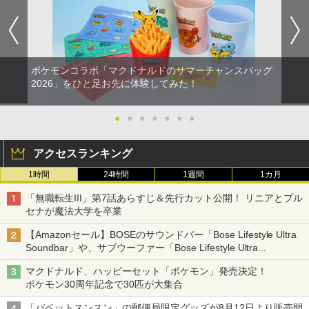
ポケモンコラボ「マクドナルドのサマーチャンスバッグ
2026」をひと足お先に体験してみた！
●
●
●
●
●
●
●
アクセスランキング
1時間
24時間
1週間
1カ月
「無職転生III」第7話あらすじ＆先行カット公開！ リニアとプル
セナが魔法大学を卒業
【Amazonセール】BOSEのサウンドバー「Bose Lifestyle Ultra
Soundbar」や、サブウーファー「Bose Lifestyle Ultra
Subwoofer」などお買い得！
マクドナルド、ハッピーセット「ポケモン」発売決定！
ポケモン30周年記念で30匹が大集合
「パペットスンスン」の郵便局限定グッズが8月12日より販売開