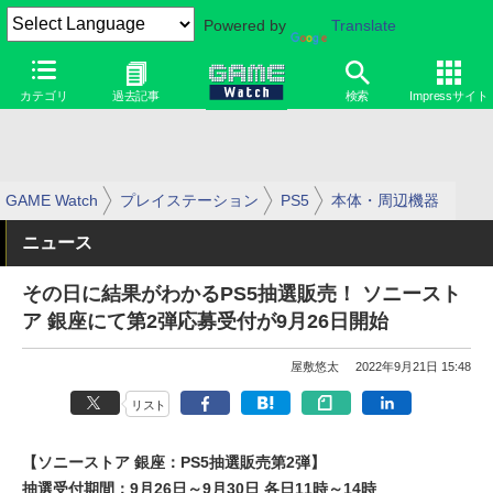
Powered by
Translate
カテゴリ
過去記事
検索
Impressサイト
GAME Watch
プレイステーション
PS5
本体・周辺機器
ニュース
その日に結果がわかるPS5抽選販売！ ソニースト
ア 銀座にて第2弾応募受付が9月26日開始
屋敷悠太
2022年9月21日 15:48
リスト
【ソニーストア 銀座：PS5抽選販売第2弾】
抽選受付期間：9月26日～9月30日 各日11時～14時