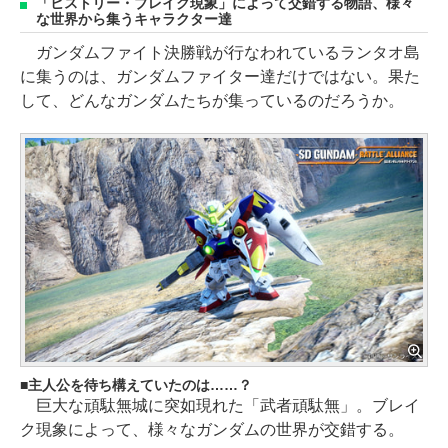
「ヒストリー・ブレイク現象」によって交錯する物語、様々
な世界から集うキャラクター達
ガンダムファイト決勝戦が行なわれているランタオ島
に集うのは、ガンダムファイター達だけではない。果た
して、どんなガンダムたちが集っているのだろうか。
主人公を待ち構えていたのは……？
巨大な頑駄無城に突如現れた「武者頑駄無」。ブレイ
ク現象によって、様々なガンダムの世界が交錯する。