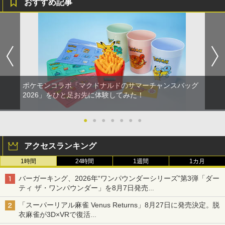
おすすめ記事
ポケモンコラボ「マクドナルドのサマーチャンスバッグ
2026」をひと足お先に体験してみた！
●
●
●
●
●
●
●
アクセスランキング
1時間
24時間
1週間
1カ月
バーガーキング、2026年“ワンパウンダーシリーズ”第3弾「ダー
ティ ザ・ワンパウンダー」を8月7日発売
「特製ガーリックマヨソース」を使用した超大型チーズバーガー
「スーパーリアル麻雀 Venus Returns」8月27日に発売決定。脱
衣麻雀が3D×VRで復活
発売から2週間は20%オフになるセールが実施