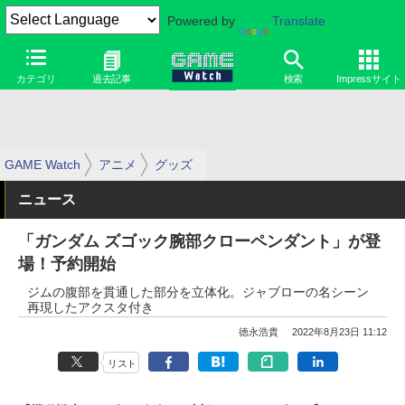
Powered by
Translate
カテゴリ
過去記事
検索
Impressサイト
GAME Watch
アニメ
グッズ
ニュース
「ガンダム ズゴック腕部クローペンダント」が登
場！予約開始
ジムの腹部を貫通した部分を立体化。ジャブローの名シーン
再現したアクスタ付き
徳永浩貴
2022年8月23日 11:12
リスト