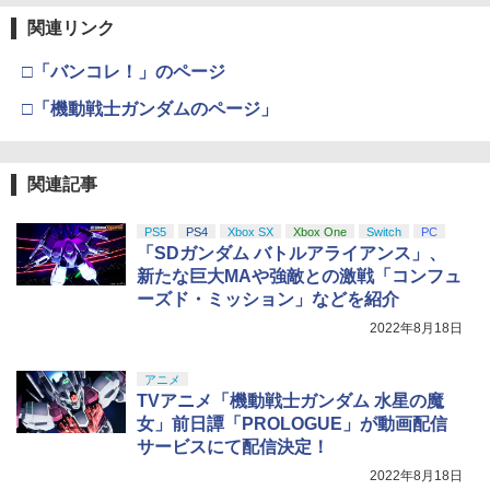
関連リンク
□「バンコレ！」のページ
□「機動戦士ガンダムのページ」
関連記事
PS5
PS4
Xbox SX
Xbox One
Switch
PC
「SDガンダム バトルアライアンス」、
新たな巨大MAや強敵との激戦「コンフュ
ーズド・ミッション」などを紹介
2022年8月18日
アニメ
TVアニメ「機動戦士ガンダム 水星の魔
女」前日譚「PROLOGUE」が動画配信
サービスにて配信決定！
2022年8月18日