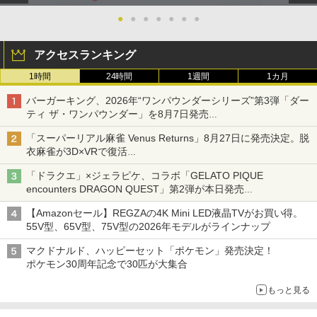
●
●
●
●
●
●
●
アクセスランキング
1時間
24時間
1週間
1カ月
バーガーキング、2026年“ワンパウンダーシリーズ”第3弾「ダー
ティ ザ・ワンパウンダー」を8月7日発売
「特製ガーリックマヨソース」を使用した超大型チーズバーガー
「スーパーリアル麻雀 Venus Returns」8月27日に発売決定。脱
衣麻雀が3D×VRで復活
発売から2週間は20%オフになるセールが実施
「ドラクエ」×ジェラピケ、コラボ「GELATO PIQUE
encounters DRAGON QUEST」第2弾が本日発売
アイスカップに入ったスライムやわたぼう、ベビーサタンなどが
【Amazonセール】REGZAの4K Mini LED液晶TVがお買い得。
オリジナルアートで登場
55V型、65V型、75V型の2026年モデルがラインナップ
マクドナルド、ハッピーセット「ポケモン」発売決定！
ポケモン30周年記念で30匹が大集合
もっと見る