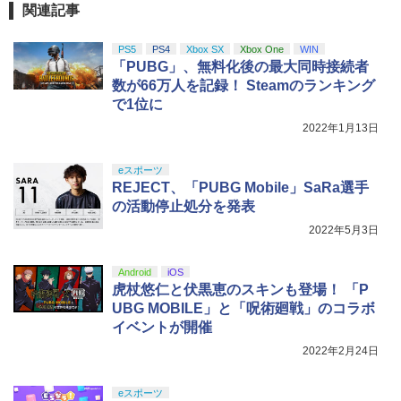
関連記事
ZCT2J01)
￥2,572
￥2,618
￥9,000
￥10,737
PS5
PS4
Xbox SX
Xbox One
WIN
劇場版「鬼滅の刃」無限城編 第一章 猗
4
「PUBG」、無料化後の最大同時接続者
窩座再来 完全生産限定版 [Blu-ray]
The Quest of Wonders Parade【Blu-r
5
数が66万人を記録！ Steamのランキング
ay】
【純正品】Xbox ワイヤレス コントロー
ニンテンドープリペイド番号 5000円|オ
5
5
￥8,698
で1位に
【純正品】DualSense ワイヤレスコン
ラー (カーボンブラック)
ンラインコード版
5
トローラー(CFI-ZCT2J)
￥3,003
2022年1月13日
￥8,020
￥5,000
￥10,737
eスポーツ
【Amazon.co.jp限定】劇場版モノノ怪
5
REJECT、「PUBG Mobile」SaRa選手
第三章 蛇神 (オリジナル特典:オリジナル
の活動停止処分を発表
巾着＋メーカー特典:【坤と離】二振りの
剣、十翼より来たる！スタジオ描き下ろ
2022年5月3日
しイラストボード付) [Blu-ray]
Android
iOS
￥9,900
虎杖悠仁と伏黒恵のスキンも登場！ 「P
UBG MOBILE」と「呪術廻戦」のコラボ
イベントが開催
2022年2月24日
eスポーツ