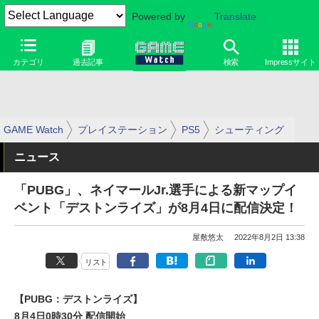
Powered by
Translate
カテゴリ
過去記事
検索
Impressサイト
GAME Watch
プレイステーション
PS5
シューティング
ニュース
「PUBG」、ネイマールJr.選手による新マップイ
ベント「デストンライズ」が8月4日に配信決定！
屋敷悠太
2022年8月2日 13:38
リスト
【PUBG：デストンライズ】
8月4日0時30分 配信開始