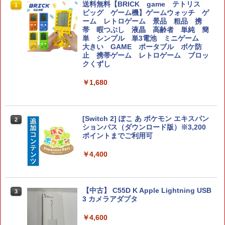
【8/05.8/10限定！お買い物マラソン×5の
鬼エイム 橙鬼 ハイグレードモデル FPS
送料無料【BRICK game テトリス
1
1
1
つく日｜ポイント最大49.5倍】【新品】
エイム向上 リング シリコン製 国産 ステ
ビッグ ゲーム機】ゲームウォッチ ゲ
あつまれ どうぶつの森 Nintendo Switc
ィック スポンジ PS5 PS4 SWITCH コン
ーム レトロゲーム 景品 粗品 携
h 2 Edition/Switch2【日曜日以外即日発
トローラー 硬さ3種類 計6個入り
帯 暇つぶし 液晶 高齢者 単純 簡
送】※レターパック全国送料無料
単 シンプル 単3電池 ミニゲーム
大きい GAME ポータブル ボケ防
￥2,280
止 携帯ゲーム レトロゲーム ブロッ
￥6,156
クくずし
￥1,680
JDM：ジャパニーズドリフトマスター
2
【8/05.8/10限定！お買い物マラソン×5の
2
つく日｜ポイント最大49.5倍】【新品】
￥3,388
あつまれ どうぶつの森 Nintendo Switc
h 2 Edition/Switch2【日曜日以外即日発
[Switch 2] ぽこ あ ポケモン エキスパン
2
送】※レターパック全国送料無料
ションパス（ダウンロード版）※3,200
ポイントまでご利用可
￥6,156
￥4,400
スーパーボンバーマン コレクション PS5
3
版
Switch2 カービィのエアライダー BEE-P
￥4,656
3
-AAABA
【中古】 C55D K Apple Lightning USB
3
3 カメラアダプタ
￥6,680
￥4,600
【特典】METAL GEAR SOLID : MASTE
4