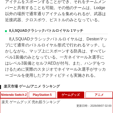
アイテムをスポーンすることができ、それをチームメン
バーと共有することも可能。その他のチームは、Lodge
以外の場所で通常通りアイテムを集められるが、武器は
近接武器、クロスボウ、ピストルのみとなっている。
8人SQUADクラシックバトルロイヤル 1マッチ
8人SQUADクラシックバトルロイヤルは、Destonマッ
プにて通常のバトルロイヤル形式で行われるマッチ。し
かしながら、マップ上にスポーンする防具は、すべてレ
ベル1装備のみとなっている。一方ネイマールJr.選手に
はレベル3装備とセルフAEDが付与。また、ハンデをつ
けるために実際のスタジオでネイマールJr.選手がサッカ
ーゴールを使用したアクティビティも実施される。
楽天市場 ゲーム/アニメ ランキング
Nintendo Switch 2
PlayStation 5
ゲームグッズ
アニメ
楽天 ゲームグッズ 売れ筋ランキング
更新日時：2026/08/07 02:00