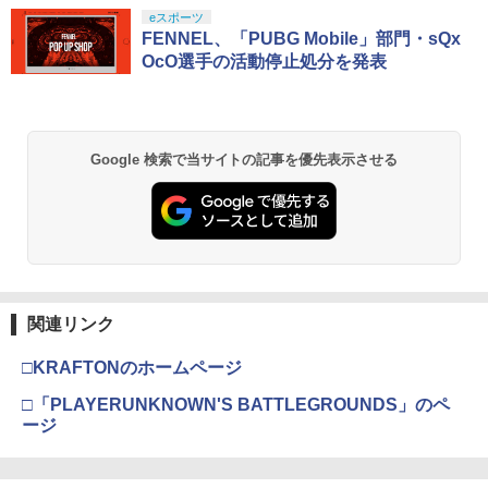
￥1,080
スプラトゥーン レイダース|オンライン
PlayStation 5 デジタル・エディション
【純正品】Xbox ワイヤレス コントロー
【Amazon.co.jp限定】劇場版モノノ怪
eスポーツ
1
1
1
1
コード版
日本語専用 Console Language: Japan
ラー + USB-C® ケーブル
第三章 蛇神 (Amazon.co.jp限定オリジ
FENNEL、「PUBG Mobile」部門・sQx
ese only (CFI-2200B01)
ナル三方背収納ケース付きコレクション)
OcO選手の活動停止処分を発表
(オリジナル特典:オリジナル巾着＋メー
￥5,832
￥8,300
カー特典:【坤と離】二振りの剣、十翼よ
￥55,000
【中古】 レミーのおいしいレストラン
2
り来たる！スタジオ描き下ろしイラスト
[レンタル落ち] [Blu-ray] [ブルーレイ]
ボード付) [Blu-ray]
Xbox プリペイドカード 5,000円 デジタ
￥2,188
2
Google 検索で当サイトの記事を優先表示させる
￥10,780
スプラトゥーン レイダース -Switch2
Beast of Reincarnation -PS5 【特典】
ルコード 【旧 Xbox ギフトカード】 [オ
2
2
プロダクトコード 封入
ンラインコード]
￥6,455
￥7,286
￥5,000
劇場版「鬼滅の刃」無限城編 第一章 猗
2
【中古】ファインディング ニモ＋ファイ
3
窩座再来 通常版 [Blu-ray]
ンディング ドリー（2枚セット）ブルー
レイディスク〔レンタル落ち〕 レンタル
￥3,964
落ち 中古 Blu-ray ブルーレイ
【純正品】Xbox ワイヤレス コントロー
3
関連リンク
Nintendo Switch 2(日本語・国内専用)
【純正品】ディスクドライブ(CFI-ZDD1
3
ラー (ロボット ホワイト)
3
J) PlayStation 5
￥2,429
￥55,603
□KRAFTONのホームページ
￥7,681
￥11,849
劇場版「鬼滅の刃」無限城編 第一章 猗
□「PLAYERUNKNOWN'S BATTLEGROUNDS」のペ
3
窩座再来 通常版 [DVD]
ージ
【中古】 モンスターズ インク,モンスタ
4
ーズ ユニバーシティ (2巻セット) [レン
【純正品】Xbox 充電式バッテリー + US
4
￥3,523
タル落ち] [Blu-ray] [ブルーレイ]
【純正品】DualSense ワイヤレスコン
B-C ケーブル
ニンテンドープリペイド番号 9000円|オ
4
4
トローラー ミッドナイト ブラック(CFI-
ンラインコード版