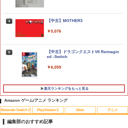
R COLLECTION Vol.2 PS5版(【早期購
入封入特典】DLCチラシ)
【特典】ファイナルファンタジー レゾナ
￥5,742
4
ンス Switch2版(【初回封入特典】魔導
【中古】MOTHER3
4
船＆かけだし騎士の応援パック・かけだ
し騎士のスタートダッシュパック)
￥5,076
【新品】【PS5HD】PS5用無線コントロ
5
￥6,910
ーラー ブラック[在庫品]
【中古】ドラゴンクエストVII Reimagin
￥5,930
5
ed -Switch
Switch2 保護フィルム スイッチ2 保護フ
5
ィルム switch2 フィルム Switch2 ガラ
￥6,059
スフィルム スイッチ2 フィルム ガイド
貼り付け キット カバー Switch 2 本体
アクセサリー Nintendo Switch2 ケース
可 透明 ブルーライト カット 99％ FIRM
楽天ランキングをもっと見る
E
Amazon ゲーム/アニメ ランキング
￥1,000
Nintendo Switch 2
PlayStation 5
Xbox
アニメ
【中古】 バグズ・ライフ [レンタル落ち]
1
[Blu-ray] [ブルーレイ]
編集部のおすすめ記事