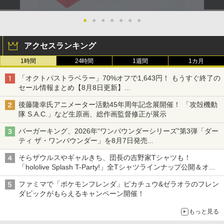
●
●
●
●
●
●
●
アクセスランキング
1時間
24時間
1週間
1カ月
「オクトパストラベラー」70%オフで1,643円！ もうすぐ終了の
セール情報まとめ【8月8日更新】
ニンテンドーeショップでは「大神 絶景版」が67%オフで990円
後藤隆幸氏アニメーター活動45年周年記念展開催！ 「攻殻機動
隊 S.A.C.」など生原画、総作画監督修正が展示
バーガーキング、2026年“ワンパウンダーシリーズ”第3弾「ダー
ティ ザ・ワンパウンダー」を8月7日発売
「特製ガーリックマヨソース」を使用した超大型チーズバーガー
そらザウルスやギャルきち、団長の吉野家Tシャツも！
「hololive Splash T-Party!」全Tシャツラインナップ公開＆オン
ライン販売開始
ファミマで「ポケモンフレンダ」ピカチュウ&ゼラオラのフレン
ダピックがもらえるキャンペーン開催！
もっと見る