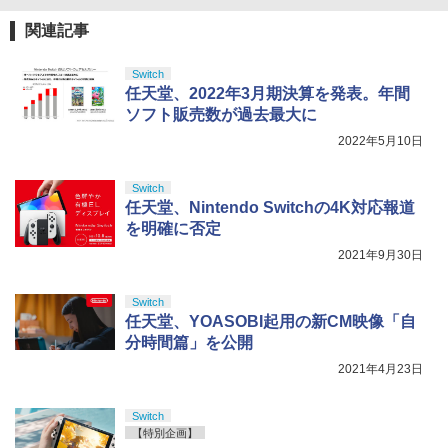
ニンテンドープリペイド番号 9000円|オ
4
￥10,780
トローラー ミッドナイト ブラック(CFI-
ンラインコード版
￥2,618
￥1,080
関連記事
ZCT2J01)
[メール便OK]【新品】【PS5】零 〜紅い
4
蝶〜 REMAKE [PS5版]
【特典】君たちはどう生きるか【Blu-ra
￥9,000
4
￥10,737
y】(オリジナル トトロの手ぬぐい) [ 宮
Switch
劇場版「鬼滅の刃」無限城編 第一章 猗
4
崎駿 ]
￥3,320
任天堂、2022年3月期決算を発表。年間
窩座再来 完全生産限定版 [Blu-ray]
【楽天ランキング1位入賞】自動タップ
5
【国内正規品】Thrustmaster スラスト
5
ソフト販売数が過去最大に
機 オートクリッカー 連打装置 USB給電
￥5,385
マスター TH8S シフター - PC、PS4、P
ニンテンドープリペイド番号 5000円|オ
5
クリップ式 スマホ自動操作 日本語説明
￥8,698
【純正品】DualSense ワイヤレスコン
S5、PS5 Pro、Xbox One、Xbox Serie
2022年5月10日
ンラインコード版
5
書付き iPhone/Android対応 いいね/ゲ
トローラー(CFI-ZCT2J)
s X|S 対応の高精度 H パターン シフター
ーム周回/ライブ/推し活対応 (ホワイト)
【当店独自で＋P10倍★要エントリー】
5
￥5,000
Switch
【中古】[PS5] オクトパストラベラーII
￥10,737
￥14,141
『映画 ラブライブ！蓮ノ空女学院スクー
5
￥1,380
任天堂、Nintendo Switchの4K対応報道
(OCTOPATH TRAVELER 2) スクウェ
ルアイドルクラブ Bloom Garden Part
【Amazon.co.jp限定】劇場版モノノ怪
5
ア・エニックス (20230224)
を明確に否定
y』(特装限定版)【Blu-ray】 [ 矢立肇 ]
第三章 蛇神 (オリジナル特典:オリジナル
巾着＋メーカー特典:【坤と離】二振りの
2021年9月30日
￥4,180
￥8,580
剣、十翼より来たる！スタジオ描き下ろ
しイラストボード付) [DVD]
Switch
任天堂、YOASOBI起用の新CM映像「自
￥8,800
分時間篇」を公開
2021年4月23日
Switch
【特別企画】