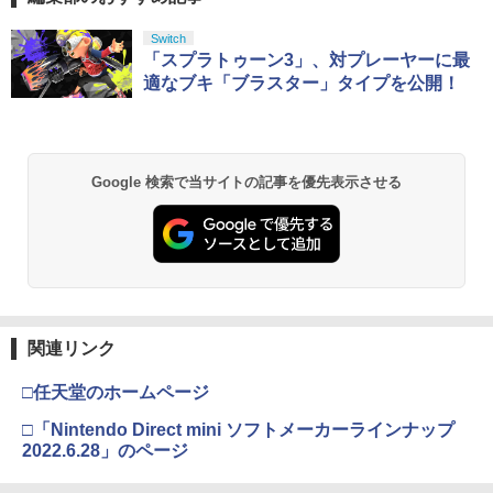
専用充電USBケーブル for PlayStation5
ルーレイディスクのみ]
おすすめ
￥350
スプラトゥーン レイダース|オンライン
PlayStation 5 デジタル・エディション
【純正品】Xbox ワイヤレス コントロー
劇場版「鬼滅の刃」無限城編 第一章 猗
Switch
1
1
1
1
￥2,980
コード版
日本語専用 Console Language: Japan
ラー + USB-C® ケーブル
窩座再来 通常版 [Blu-ray]
「スプラトゥーン3」、対プレーヤーに最
￥1,580
ese only (CFI-2200B01)
適なブキ「ブラスター」タイプを公開！
￥5,832
￥8,300
￥3,982
￥55,000
【中古】東京鬼祓師 鴉乃杜學園奇譚 - P
魔女の宅急便 ブルーレイ DVD 即納 2枚
2
2
SP
＼10％OFFクーポン／PS5用 冷却ファン
組 ボックス 北米版 劇場版 Kiki's Deliver
2
クーリングファン 冷却装置 USBクーラ
y Service Blu-ray + DVD スタジオジブ
【純正品】Xbox ワイヤレス コントロー
ー 外付け 自動冷却ファン 三つファン 急
リ 宮崎駿 アニメ 送料無料 日本語
￥418
2
Google 検索で当サイトの記事を優先表示させる
スプラトゥーン レイダース -Switch2
劇場版「鬼滅の刃」無限城編 第一章 猗
Beast of Reincarnation -PS5 【特典】
ラー (ロボット ホワイト)
2
2
速冷却 静音 装着簡単 排熱 熱対策 USB
英語 USA正規品 ブルーレイ DVD 2枚組
2
窩座再来 通常版 [DVD]
プロダクトコード 封入
ポート 省スペース 耐久性 プレイステー
box combo pack コンボパック キキ
￥6,446
ション5対応 ディスク版 デジタル版の両
￥7,681
￥3,523
方に対応
￥7,286
￥3,410
【中古】【3DS】ドラゴンクエストXI 過
3
￥2,680
ぎ去りし時を求めて
【純正品】Xbox ワイヤレス コントロー
3
ラー (カーボンブラック)
￥543
崖の上のポニョ 即納 ブルーレイ ponyo
3
関連リンク
Nintendo Switch 2(日本語・国内専用)
【Amazon.co.jp限定】劇場版モノノ怪
【純正品】ディスクドライブ(CFI-ZDD1
3
3
3
北米版 Two-Disc Blu-ray DVD Combo
第三章 蛇神 (Amazon.co.jp限定オリジ
J) PlayStation 5
【中古】PS5DAEMON X MACHINA
2枚組 【USA正規品】スタジオジブ
￥8,020
3
ナル三方背収納ケース付きコレクション)
￥55,491
□任天堂のホームページ
TITANIC SCION
リ ブルーレイ・DVD 2枚組ボックス
(オリジナル特典:オリジナル巾着＋メー
￥11,980
ジブリ ポニョ 宮崎駿 監督 作品 日本語
カー特典:【坤と離】二振りの剣、十翼よ
指サック 6個入り【創業70年の老舗工場
□「Nintendo Direct mini ソフトメーカーラインナップ
4
英語 他言語 送料無料
￥2,735
り来たる！スタジオ描き下ろしイラスト
と共同開発】驚きの反応力 日本製 音ゲ
2022.6.28」のページ
【純正品】Xbox 充電式バッテリー + US
4
ボード付) [Blu-ray]
ー 指サック ゲーム用 First Hit スマホゲ
￥3,520
B-C ケーブル
ーム [ 荒野行動 FPS PUBG ]
【純正品】DualSense ワイヤレスコン
4