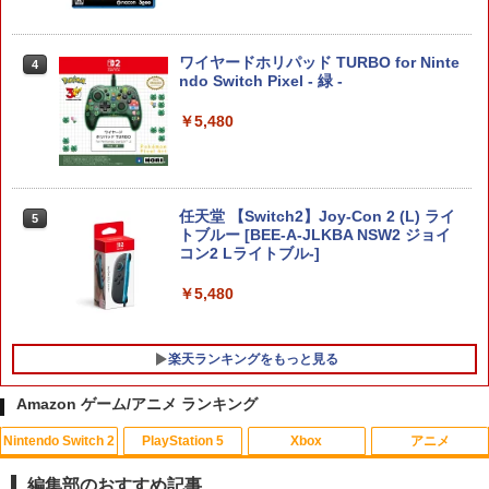
ワイヤードホリパッド TURBO for Ninte
4
ndo Switch Pixel - 緑 -
￥5,480
任天堂 【Switch2】Joy-Con 2 (L) ライ
5
トブルー [BEE-A-JLKBA NSW2 ジョイ
コン2 Lライトブル-]
￥5,480
楽天ランキングをもっと見る
Amazon ゲーム/アニメ ランキング
Nintendo Switch 2
PlayStation 5
Xbox
アニメ
【ホリ公式】【SONYライセンス商品】
【中古】スーパーダンガンロンパ2 さよ
【中古】【未使用品】アバター：ファイ
1
1
1
DualSense™ワイヤレスコントローラー
なら絶望学園 (通常版) - PSP
ヤー・アンド・アッシュ [通常版本編ブ
編集部のおすすめ記事