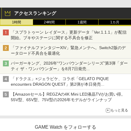
アクセスランキング
1時間
24時間
1週間
1カ月
「スプラトゥーン レイダース」更新データ「Ver.1.1.1」が配信
開始。ブキやステージに関する不具合を修正
「ファイナルファンタジーXIV」緊急メンテへ。Switch2版のデ
ータロード不具合を最適化
バーガーキング、2026年“ワンパウンダーシリーズ”第3弾「ダー
ティ ザ・ワンパウンダー」を8月7日発売
「特製ガーリックマヨソース」を使用した超大型チーズバーガー
「ドラクエ」×ジェラピケ、コラボ「GELATO PIQUE
encounters DRAGON QUEST」第2弾が本日発売
アイスカップに入ったスライムやわたぼう、ベビーサタンなどが
【Amazonセール】REGZAの4K Mini LED液晶TVがお買い得。
オリジナルアートで登場
55V型、65V型、75V型の2026年モデルがラインナップ
もっと見る
GAME Watch をフォローする