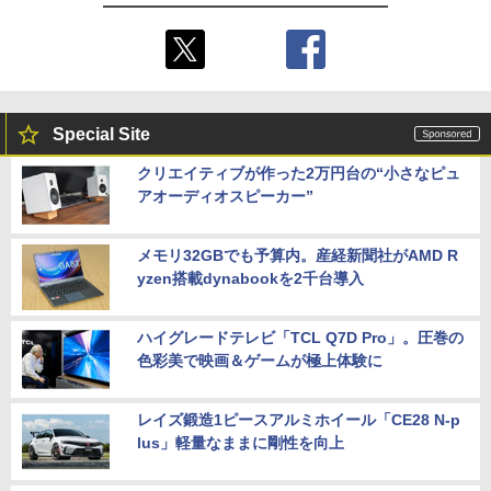
Special Site
クリエイティブが作った2万円台の“小さなピュ
アオーディオスピーカー”
メモリ32GBでも予算内。産経新聞社がAMD R
yzen搭載dynabookを2千台導入
ハイグレードテレビ「TCL Q7D Pro」。圧巻の
色彩美で映画＆ゲームが極上体験に
レイズ鍛造1ピースアルミホイール「CE28 N-p
lus」軽量なままに剛性を向上