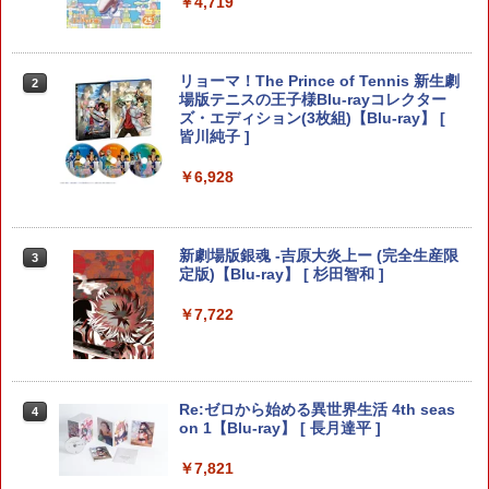
￥4,719
ボタン
￥7,623
￥1,479
【中古】コナミ eBASEBALLパワフルプ
リョーマ！The Prince of Tennis 新生劇
2
2
ロ野球2020 【Switch用 ソフト】【EC
任天堂 【Switch2】ゼルダの伝説 ブレス
場版テニスの王子様Blu-rayコレクター
2
センター】保証期間1週間
オブ ザ ワイルド Nintendo Switch 2 Ed
ズ・エディション(3枚組)【Blu-ray】 [
ition [NXS-P-AAAAH NSW2 ゼルダノデ
【8/4-11 当店P5倍!&マラソン!】PS5 縦
皆川純子 ]
2
ンセツ ブレス オブ ザ ワイルド]
置き スタンド 転倒防止 地震対策 傷付き
￥980
防止 放熱改善 簡単取り付け Ps5 Slim/P
￥6,928
s5 Pro/Ps5 対応 プレイステーション5 P
￥7,710
layStation 5
【中古】ザ クルー:モーターフェス -PS4
3
￥1,698
新劇場版銀魂 -吉原大炎上ー (完全生産限
3
鬼武者 Way of the Sword 【Switch2】
定版)【Blu-ray】 [ 杉田智和 ]
￥3,511
3
POT-P-ABNMA
￥7,722
全モデル対応 鉄製 PS5 Pro / PS5 slim /
￥7,730
3
PS5 本体 縦置き 収納 壁掛け スタンド P
layStation 5 / PlayStation 5 slim / Play
Station 5 Pro コントローラー ヘッドフ
【中古】【純正品】ワイヤレスコントロ
4
ォン ホルダー プレステ5 プレイステーシ
ーラー (DUALSHOCK 4) グレイシャ
Re:ゼロから始める異世界生活 4th seas
4
ョン5 収納 放熱 装着簡単 冷却 静音 JYS
ー・ホワイト (CUH-ZCT2J13)
バイオハザード レクイエム Switch2版
on 1【Blu-ray】 [ 長月達平 ]
4
-P5227-V3 送料無料
￥3,859
￥7,759
￥7,821
￥4,490