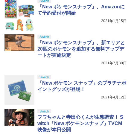
窩座再来 完全生産限定版 [Blu-ray]
Switch
「New ポケモンスナップ」、Amazonに
【純正品】Xbox ワイヤレス コントロー
ニンテンドープリペイド番号 5000円|オ
5
5
￥8,698
て予約受付が開始
【純正品】DualSense ワイヤレスコン
ラー (カーボンブラック)
ンラインコード版
5
トローラー(CFI-ZCT2J)
2021年1月15日
￥8,020
￥5,000
￥10,737
Switch
【Amazon.co.jp限定】劇場版モノノ怪
5
「New ポケモンスナップ」、新エリアと
第三章 蛇神 (オリジナル特典:オリジナル
巾着＋メーカー特典:【坤と離】二振りの
20匹のポケモンを追加する無料アップデ
剣、十翼より来たる！スタジオ描き下ろ
ートが実施決定
しイラストボード付) [DVD]
2021年7月30日
￥8,800
Switch
「New ポケモン スナップ」のプラチナポ
イントグッズが登場！
2021年4月12日
Switch
フワちゃんと寺田心くんが生態調査！ S
witch「New ポケモンスナップ」TVCM
映像が本日公開