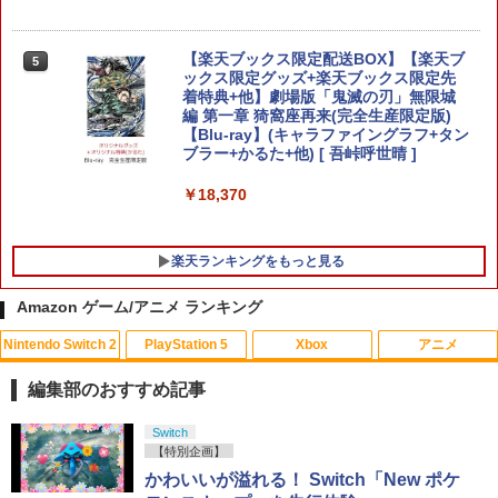
[Switch 2] ぽこ あ ポケモン エキスパン
【楽天ブックス限定配送BOX】【楽天ブ
5
5
R-Type Dimensions III PS5版
ションパス（ダウンロード版）※3,200
4
ックス限定グッズ+楽天ブックス限定先
【楽天ブックス限定特典+特典】空の軌
ポイントまでご利用可
着特典+他】劇場版「鬼滅の刃」無限城
5
跡 the 2nd Nintendo Switch 2 Edition
￥5,105
編 第一章 猗窩座再来(完全生産限定版)
(DLCチラシ：NEOブレイサー・アガッ
【Blu-ray】(キャラファイングラフ+タン
￥4,400
ト+【早期購入外付特典】DLCチラシ)
ブラー+かるた+他) [ 吾峠呼世晴 ]
￥8,055
￥18,370
スパイク・チュンソフト 【封入特典付】
5
【PS5】Dune: Awakening （オンライ
楽天ランキングをもっと見る
ン専用） [ELJM-31027 PS5 デュ-ン ア
ウェイクニング]
Amazon ゲーム/アニメ ランキング
￥5,420
Nintendo Switch 2
PlayStation 5
Xbox
アニメ
編集部のおすすめ記事
スプラトゥーン レイダース|オンライン
PlayStation 5 デジタル・エディション
【純正品】Xbox ワイヤレス コントロー
【Amazon.co.jp限定】劇場版モノノ怪
Switch
1
1
1
1
コード版
日本語専用 Console Language: Japan
ラー + USB-C® ケーブル
第三章 蛇神 (Amazon.co.jp限定オリジ
【特別企画】
ese only (CFI-2200B01)
ナル三方背収納ケース付きコレクション)
かわいいが溢れる！ Switch「New ポケ
(オリジナル特典:オリジナル巾着＋メー
￥5,832
￥8,300