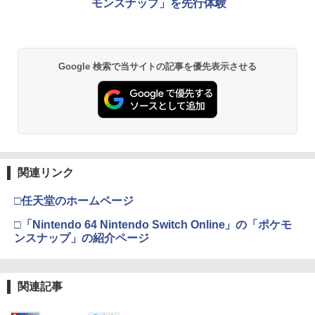
モンスナップ」を先行体験
カー特典:【坤と離】二振りの剣、十翼よ
￥55,000
り来たる！スタジオ描き下ろしイラスト
ボード付) [Blu-ray]
Xbox プリペイドカード 5,000円 デジタ
2
￥10,780
スプラトゥーン レイダース -Switch2
Beast of Reincarnation -PS5 【特典】
ルコード 【旧 Xbox ギフトカード】 [オ
2
2
Google 検索で当サイトの記事を優先表示させる
プロダクトコード 封入
ンラインコード]
￥6,455
￥7,286
￥5,000
劇場版「鬼滅の刃」無限城編 第一章 猗
2
窩座再来 通常版 [Blu-ray]
￥3,964
【純正品】Xbox ワイヤレス コントロー
3
Nintendo Switch 2(日本語・国内専用)
【純正品】ディスクドライブ(CFI-ZDD1
3
ラー (ロボット ホワイト)
3
J) PlayStation 5
関連リンク
￥55,871
￥7,681
￥11,849
□任天堂のホームページ
劇場版「鬼滅の刃」無限城編 第一章 猗
3
窩座再来 通常版 [DVD]
□「Nintendo 64 Nintendo Switch Online」の「ポケモ
【純正品】Xbox 充電式バッテリー + US
ンスナップ」の紹介ページ
4
￥3,523
【純正品】DualSense ワイヤレスコン
B-C ケーブル
ニンテンドープリペイド番号 9000円|オ
4
4
トローラー ミッドナイト ブラック(CFI-
ンラインコード版
ZCT2J01)
￥2,618
関連記事
￥9,000
￥10,737
劇場版「鬼滅の刃」無限城編 第一章 猗
4