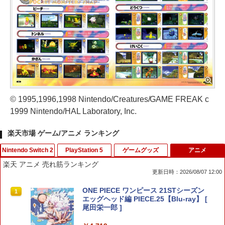
© 1995,1996,1998 Nintendo/Creatures/GAME FREAK c
1999 Nintendo/HAL Laboratory, Inc.
楽天市場 ゲーム/アニメ ランキング
Nintendo Switch 2
PlayStation 5
ゲームグッズ
アニメ
楽天 アニメ 売れ筋ランキング
更新日時：2026/08/07 12:00
【特典】ドラゴンクエストモンスターズ
【送料無料】(18in1)PS5 コントローラ
【中古】とびだせ どうぶつの森
ONE PIECE ワンピース 21STシーズン
1
1
1
1
4 枯れ木の国のビアンカ・フローラ S
ー 修理 ps5 コントローラー 修理キット
エッグヘッド編 PIECE.25【Blu-ray】 [
witch2版(【早期購入封入特典】冒険ス
ps5 コントローラー ゴム 交換 導電性 L1
尾田栄一郎 ]
￥658
タートダッシュセット)
L2 R1 R2 トリガー ブラック スプリング
付き 互換部品PS5コントローラー交換用