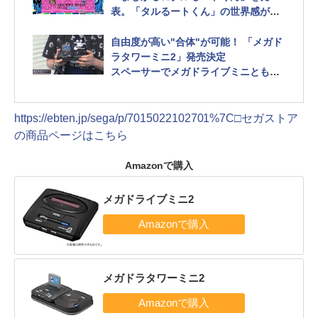
表。「タルるートくん」の世界感が楽
しめるアクションゲーム
自由度が高い"合体"が可能！ 「メガド
ラタワーミニ2」発売決定
スペーサーでメガドライブミニともオ
リジナル同様の美しい合体が可能
https://ebten.jp/sega/p/7015022102701%7C□セガストア
の商品ページはこちら
Amazonで購入
メガドライブミニ2
メガドラタワーミニ2