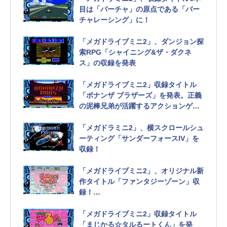
目は「バーチャ」の原点である「バー
チャレーシング」に！
「メガドライブミニ2」、ダンジョン探
索RPG「シャイニング&ザ・ダクネ
ス」の収録を発表
「メガドライブミニ2」収録タイトル
「ボナンザ ブラザーズ」を発表。正義
の泥棒兄弟が活躍するアクションゲー
ム
「メガドラミニ2」、横スクロールシュ
ーティング「サンダーフォースIV」を
収録！
「メガドライブミニ2」、オリジナル新
作タイトル「ファンタジーゾーン」収
録！
メガドライブでは発売されなかったア
ーケードタイトル
「メガドライブミニ2」収録タイトル
「まじかる☆タルるートくん」を発