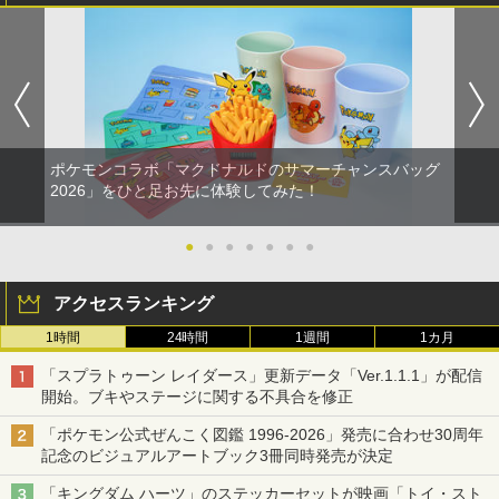
ポケモンコラボ「マクドナルドのサマーチャンスバッグ
2026」をひと足お先に体験してみた！
●
●
●
●
●
●
●
アクセスランキング
1時間
24時間
1週間
1カ月
「スプラトゥーン レイダース」更新データ「Ver.1.1.1」が配信
開始。ブキやステージに関する不具合を修正
「ポケモン公式ぜんこく図鑑 1996-2026」発売に合わせ30周年
記念のビジュアルアートブック3冊同時発売が決定
「キングダム ハーツ」のステッカーセットが映画「トイ・スト