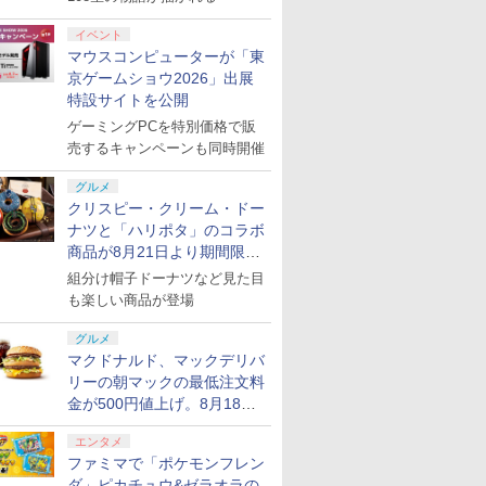
イベント
マウスコンピューターが「東
京ゲームショウ2026」出展
特設サイトを公開
ゲーミングPCを特別価格で販
売するキャンペーンも同時開催
グルメ
クリスピー・クリーム・ドー
ナツと「ハリポタ」のコラボ
商品が8月21日より期間限定
で発売
組分け帽子ドーナツなど見た目
も楽しい商品が登場
グルメ
マクドナルド、マックデリバ
リーの朝マックの最低注文料
金が500円値上げ。8月18日
より1,500円から受付
エンタメ
ファミマで「ポケモンフレン
ダ」ピカチュウ&ゼラオラの