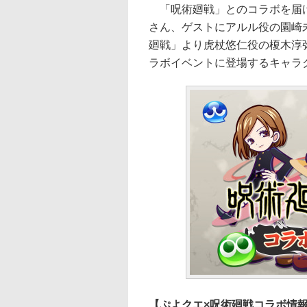
「呪術廻戦」とのコラボを届け
さん、ゲストにアルル役の園崎
廻戦」より虎杖悠仁役の榎木淳
ラボイベントに登場するキャラ
【ぷよクエ×呪術廻戦コラボ情