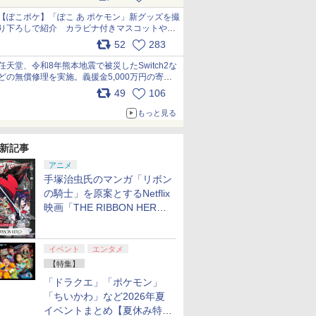
【ぽこポケ】「ぽこ あ ポケモン」新グッズを撮
り下ろしで紹介 カラビナ付きマスコットやス
クエアポーチが仲間入り
52
283
pic.x.com/XmVAgBxaW5
任天堂、令和8年熊本地震で被災したSwitch2な
どの無償修理を実施。義援金5,000万円の寄付
も発表 pic.x.com/BAYsMfUfUC
49
106
もっと見る
新記事
アニメ
手塚治虫氏のマンガ「リボン
の騎士」を原案とするNetflix
映画「THE RIBBON HERO
リボンヒーロー」本日配信開
始
イベント
エンタメ
【特集】
「ドラクエ」「ポケモン」
「ちいかわ」など2026年夏
イベントまとめ【夏休み特