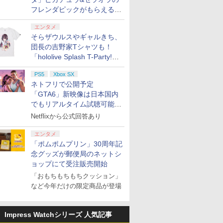
フレンダピックがもらえるキ
ャンペーン開催！
エンタメ
そらザウルスやギャルきち、
団長の吉野家Tシャツも！
「hololive Splash T-Party!」
全Tシャツラインナップ公開
PS5
Xbox SX
＆オンライン販売開始
ネトフリで公開予定
「GTA6」新映像は日本国内
でもリアルタイム試聴可能。
しかも日本語字幕付き
Netflixから公式回答あり
エンタメ
「ポムポムプリン」30周年記
念グッズが郵便局のネットシ
ョップにて受注販売開始
「おもちもちもちクッション」
など今年だけの限定商品が登場
Impress Watchシリーズ 人気記事