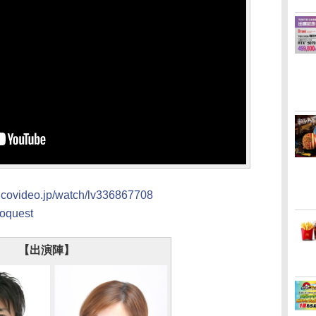
.nicovideo.jp/watch/lv336867708
yoquest
【出演陣】