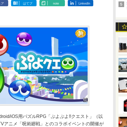
ェア
はてブ
note
LinkedIn
id/iOS用パズルRPG「ぷよぷよ!!クエスト」（以
TVアニメ「呪術廻戦」とのコラボイベントの開催が