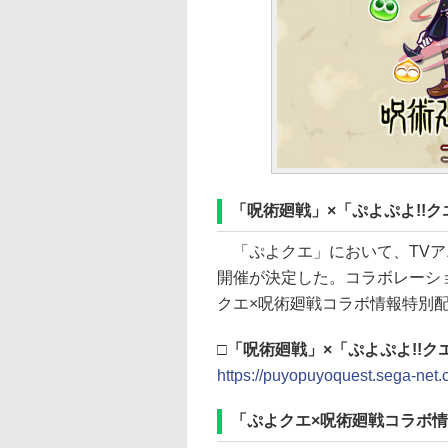
「呪術廻戦」×「ぷよぷよ!!
「ぷよクエ」において、TVア
開催が決定した。コラボレーショ
クエ×呪術廻戦コラボ情報特別
□「呪術廻戦」×「ぷよぷよ!!
https://puyopuyoquest.sega-net.
「ぷよクエ×呪術廻戦コラボ