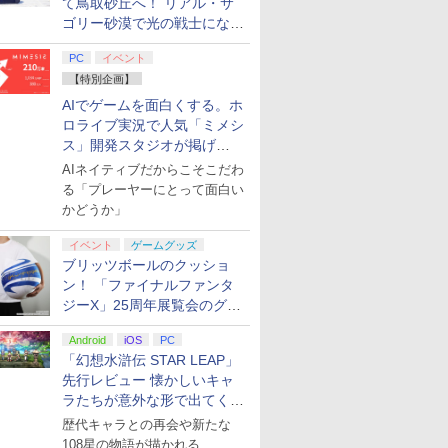
て鳥取砂丘へ！ リアル・サ
ゴリー砂漠で光の戦士になっ
てみた
PC
イベント
【特別企画】
AIでゲームを面白くする。ホ
ロライブ実況で人気「ミメシ
ス」開発スタジオが掲げ
る“AI活用の信念”とは？【講
AIネイティブだからこそこだわ
演レポート】
る「プレーヤーにとって面白い
かどうか」
イベント
ゲームグッズ
ブリッツボールのクッショ
ン！ 「ファイナルファンタ
ジーX」25周年展覧会のグッ
ズ情報が公開
Android
iOS
PC
「幻想水滸伝 STAR LEAP」
先行レビュー 懐かしいキャ
ラたちが意外な形で出てくる
シリーズ完全新作！
歴代キャラとの再会や新たな
108星の物語が描かれる