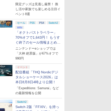
集】
限定グッズは見逃し厳禁！ 推
し活や家族でも楽しめる注目イ
ベント8選
セール
PS5
PS4
Switch2
WIN
「オクトパストラベラー」
70%オフで1,643円！ もうす
ぐ終了のセール情報まとめ
【8月8日更新】
ニンテンドーeショップでは
「大神 絶景版」が67%オフで
990円
イベント
配信番組「THQ Nordicデジ
タルショーケース2026」は
本日8月8日4時より公開！
「Expeditions: Samurai」など
の最新情報を公開
Switch2
Switch 2版「FFXIV」を持っ