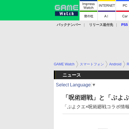
バックナンバー
リリース送付先
PS5
モバイル
eスポーツ
クラウド
PS
GAME Watch
スマートフォン
Android
ニュース
Select Language
▼
「呪術廻戦」と「ぷよぷ
「ぷよクエ×呪術廻戦コラボ情報