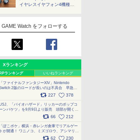
イヤレスイヤフォン4機種を
一気に聴く
GAME Watch をフォローする
Xランキング
RPランキング
いいねランキング
「ファイナルファンタジーXIV」Nintendo
Switch 2版のロードが長いのは不具合 早急に
アップデートできるよう対応中
227
378
pic.x.com/s9S3nRCAGa
USJ、「バイオハザード」リッカーのポップコ
ーンバケツ」を9月9日より販売 頭部が開く仕
組み。味は恐怖を堪のう「味噌フレーバー」
66
212
pic.x.com/81MuXGahVM
「ぽこポケ」横浜・赤レンガ倉庫でリアルゲー
トが開通！ ワニノコ、ミズゴロウ、アシマリ登
場シーンをレポート pic.x.com/LDgEByVl6D
62
230