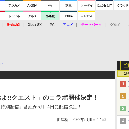
Switch2
Xbox SX
PC
アニメ
テーマパーク
グルメ
 Vita
3DS
アーケード
VR
RPG
1
よ!!クエスト」のコラボ開催決定！
特別配信」番組が5月14日に配信決定！
船津稔
2022年5月9日 17:53