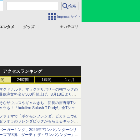
Impress サイト
全カテゴリ
エンタメ
グッズ
アクセスランキング
時間
24時間
1週間
1カ月
マクドナルド、マックデリバリーの朝マックの
最低注文料金が500円値上げ。8月18日より
1,500円から受付
そらザウルスやギャルきち、団長の吉野家Tシ
ャツも！「hololive Splash T-Party!」全Tシャツ
ラインナップ公開＆オンライン販売開始
ファミマで「ポケモンフレンダ」ピカチュウ&
ゼラオラのフレンダピックがもらえるキャンペ
ーン開催！
バーガーキング、2026年“ワンパウンダーシリ
ーズ”第3弾「ダーティ ザ・ワンパウンダー」を
8月7日発売