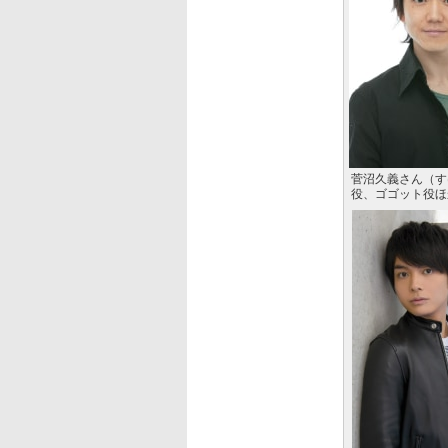
菅沼久義さん（す
役、ゴゴット役ほ