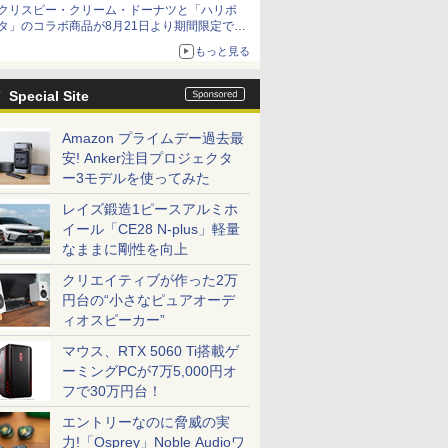
クリスピー・クリーム・ドーナツと「ハリポ
「特製ガーリックマヨソース」を使用した超大
タ」のコラボ商品が8月21日より期間限定で発
型チーズバーガー
売
もっと見る
組分け帽子ドーナツなど見た目も楽しい商品が
登場
Special Site
Amazon プライムデー過去最
安! Anker注目プロジェクタ
ー3モデルを使ってみた
レイズ鍛造1ピースアルミホ
イール「CE28 N-plus」軽量
なままに剛性を向上
クリエイティブが作った2万
円台の“小さなピュアオーデ
ィオスピーカー”
マウス、RTX 5060 Ti搭載ゲ
ーミングPCが7万5,000円オ
フで30万円台！
エントリーなのに脅威の実
力!「Osprey」Noble Audioワ