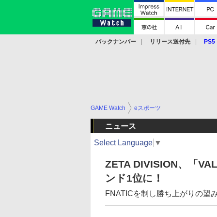
バックナンバー
リリース送付先
PS5
モバイル
eスポーツ
クラウド
PS
GAME Watch
eスポーツ
ニュース
Select Language
▼
ZETA DIVISION、「
ンド1位に！
FNATICを制し勝ち上がりの望