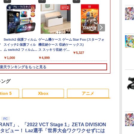
Switch2 保護フィルム
ゲーム機ケース ゲーム
Star Fox (スターフォ
H2 INTERAC
ソ
スイッチ2 保護フィル
機収納ケース 収納ケー
ックス)
【Switch2
ム switch2 フィルム
ス スッキリ収納 ゲー
ン ワールド
￥5,327
回
Switch2 ガラスフィル
ム コントローラー 収
サシネーション
￥1,000
￥4,999
￥5,980
場
ム スイッチ2 フィルム
納 据え置き 壁掛け 放
ネチャーエデ
ガイド 貼り付け キット
熱スリット コードスリ
[POT-P-AAM
楽天ランキングをもっと見る
カバー Switch 2 本体
ット シンプル インテ
ヒットマン ワ
アクセサリー
リア テレビ テレビゲ
ブ アサシネー
Nintendo Switch2 ケ
ーム Switch2(代引不
グネチャ-エ
キング
ース 可 透明 ブルーラ
可)【送料無料】
ン]
3
3
3
4
4
4
5
5
5
6
6
6
イト カット 99％
tion 5
Xbox
アニメ
FIRME
3
3
3
3
4
4
4
4
5
5
5
5
6
6
6
6
PC
ANT」、「2022 VCT Stage 1」ZETA DIVISION
タビュー！ Laz選手「世界大会ワクワクせずには
ー
な
【中古】ポチと! ヨッ
ザ・ナイン・チャーネ
うたの☆プリンスさま
【中古】那由多の軌跡:
【中古】 ファンタジー
うたの☆プリンスさま
【FC/NewFC/SFC/MD1/PCE
即納 PS5対応バッグ
ルパン三世 カリオスト
【当店独自で＋
太鼓の達人 
「撫物語」第二