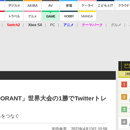
Switch2
Xbox SX
PC
アニメ
テーマパーク
グルメ
 Vita
3DS
アーケード
VR
1
VALORANT」世界大会の1勝でTwitterトレ
みをつなぐ
安田俊亮
2022年4月13日 10:58