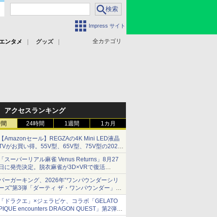
Impress サイト
全カテゴリ
エンタメ
グッズ
アクセスランキング
時間
24時間
1週間
1カ月
【Amazonセール】REGZAの4K Mini LED液晶
TVがお買い得。55V型、65V型、75V型の2026
年モデルがラインナップ
「スーパーリアル麻雀 Venus Returns」8月27
日に発売決定。脱衣麻雀が3D×VRで復活
発売から2週間は20%オフになるセールが実施
バーガーキング、2026年“ワンパウンダーシリ
ーズ”第3弾「ダーティ ザ・ワンパウンダー」を
8月7日発売
「ドラクエ」×ジェラピケ、コラボ「GELATO
「特製ガーリックマヨソース」を使用した超大
PIQUE encounters DRAGON QUEST」第2弾が
型チーズバーガー
本日発売