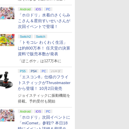
Android
iOS
PC
「ホロドリ」水着のさくらみ
こさん＆星街すいせいさんが
次回イベントで登場！
Switch2
Switch
TIVE
Wo Long: Fallen
ゼノブレイド ディフィ
Fit Boxing 3 -Your パ
【特典】フ
「トモコレ わくわく生活」
】ヒットマ
Dynasty Complete
ニティブ・エディショ
ーソナルトレーナー
ァンタジー
は約800万本！ 任天堂の決算
・オブ・ア
Edition 【Switch2】
ン Nintendo Switch 2
Nintendo Switch 2
ス Swit
 - シグ
POT-P-AAEUA
Edition
Edition
封入特典】
資料で販売本数が発表
￥6,432
￥6,480
￥6,850
￥6,910
ィション
けだし騎士
「ぽこポケ」は127万本に
3A NSW2
ク・かけだ
-ルド オ
タートダッ
PS5
PS4
PC
ハード
ション シ
「エスコン8」仕様のフライ
ディショ
トスティックがThrustmaster
7
7
7
8
8
8
9
9
9
10
10
10
から登場！ 10月2日発売
ジョイスティックに振動機能を
搭載。予約受付も開始
7
7
7
7
8
8
8
8
9
9
9
9
10
10
10
10
Android
iOS
PC
「ホロドリ」次回イベントに
「miComet」参戦!? 本日18
P10倍
マイバチ用
巻 / な
グッドスマイルカンパ
【中古】スーパーマリ
劇場版 名探偵コナン
【楽天ブックス限定特
【中古】Cendrillion
【楽天ブックス限定全
【特典】プロ野球スピ
【即納 新品】ゲーム
舞台「忍たま乱太郎」
Beast of
任天堂 Nin
劇場版「鬼
時にイベント詳細＆登場タレ