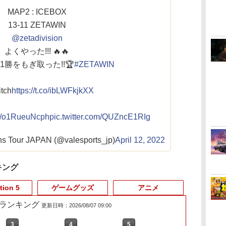
MAP2 : ICEBOX
13-11 ZETAWIN
@zetadivision
よくやった!!! 🔥🔥
勝をもぎ取った!!🏆
#ZETAWIN
tch
https://t.co/ibLWFkjkXX
.co/o1RueuNcph
pic.twitter.com/QUZncE1RIg
Tour JAPAN (@valesports_jp)
April 12, 2022
キング
tion 5
ゲームグッズ
アニメ
売れ筋ランキング
更新日時：2026/08/07 09:00
3
4
5
6