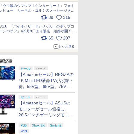
「ウマ娘のウマウマ！ケンタッキー！」フォト
レビュー カーネル・ゴルシのメッセージ入り
パッケージや描き下ろしトレカなどが登場
89
315
pic.x.com/PjnkR9vkXl
USJ、「バイオハザード」リッカーのポップコ
ーンバケツ」を9月9日より販売 頭部が開く仕
組み。味は恐怖を堪のう「味噌フレーバー」
65
207
pic.x.com/81MuXGahVM
もっと見る
新記事
セール
ハード
【Amazonセール】REGZAの
4K Mini LED液晶TVがお買い
得。55V型、65V型、75V型
の2026年モデルがラインナ
セール
ハード
ップ
【Amazonセール】ASUSの
モニターがセール価格に。
26.5インチゲーミングモニタ
ー「ROG Strix OLED
PS5
Xbox SX
Switch2
XG27ACDMS」限定モデルも
WIN
お買い得