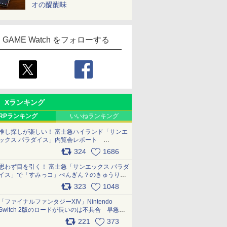
オの醍醐味
GAME Watch をフォローする
Xランキング
RPランキング
いいねランキング
推し探しが楽しい！ 富士急ハイランド「サンエ
ックス パラダイス」内覧会レポート
pic.x.com/p718c0QB0k
324
1686
思わず目を引く！ 富士急「サンエックス パラダ
イス」で「すみっコ」ぺんぎん？のきゅうりド
ッグを食べてみた イラストそのままのメニュ
323
1048
ー化に挑戦。これが意外にもおいしい
pic.x.com/Kgl04hZaeg
「ファイナルファンタジーXIV」Nintendo
Switch 2版のロードが長いのは不具合 早急に
アップデートできるよう対応中
221
373
pic.x.com/s9S3nRCAGa