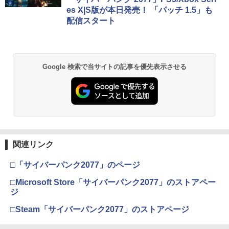
￥5,832
￥8,300
￥3,982
【中古】アイドルマスター アニメ & G4
es X|S版が本日発売！ 「パッチ 1.5」も
2
￥55,000
U!パック VOL.8
配信スタート
【8/4-11 当店P5倍!&マラソン!】PS5 縦
2
置き スタンド 転倒防止 地震対策 傷付き
￥410
防止 放熱改善 簡単取り付け Ps5 Slim/P
【純正品】Xbox ワイヤレス コントロー
s5 Pro/Ps5 対応 プレイステーション5 P
2
スプラトゥーン レイダース -Switch2
劇場版「鬼滅の刃」無限城編 第一章 猗
Beast of Reincarnation -PS5 【特典】
ラー (ロボット ホワイト)
2
2
layStation 5
2
窩座再来 通常版 [DVD]
プロダクトコード 封入
Google 検索で当サイトの記事を優先表示させる
￥6,449
￥7,681
￥1,698
￥3,523
【中古】グランツーリスモ4
￥7,286
3
￥470
【純正品】Xbox ワイヤレス コントロー
アストロボット
3
3
ラー (カーボンブラック)
Nintendo Switch 2(日本語・国内専用)
【Amazon.co.jp限定】劇場版モノノ怪
【純正品】ディスクドライブ(CFI-ZDD1
3
3
3
￥4,968
第三章 蛇神 (Amazon.co.jp限定オリジ
J) PlayStation 5
【中古】I.Q FINAL
￥8,020
4
ナル三方背収納ケース付きコレクション)
関連リンク
￥55,491
(オリジナル特典:オリジナル巾着＋メー
￥11,980
￥476
カー特典:【坤と離】二振りの剣、十翼よ
□「サイバーパンク2077」のページ
り来たる！スタジオ描き下ろしイラスト
【純正品】Xbox 充電式バッテリー + US
4
ボード付) [Blu-ray]
□Microsoft Store「サイバーパンク2077」のストアペー
【楽天ブックス限定特典+特典】空の軌
B-C ケーブル
4
【純正品】DualSense ワイヤレスコン
ジ
跡 the 2nd PS5版(DLCチラシ：NEOブ
ニンテンドープリペイド番号 9000円|オ
4
4
￥10,780
トローラー ミッドナイト ブラック(CFI-
レイサー・アガット+【早期購入外付特
ンラインコード版
￥2,618
ZCT2J01)
□Steam「サイバーパンク2077」のストアページ
典】DLCチラシ)
【中古】エースコンバット04 シャッター
5
ドスカイ
￥9,000
￥10,737
￥7,480