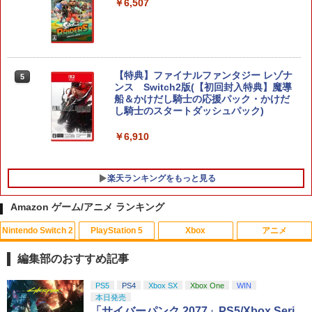
￥6,507
【特典】ファイナルファンタジー レゾナ
5
ンス Switch2版(【初回封入特典】魔導
船＆かけだし騎士の応援パック・かけだ
し騎士のスタートダッシュパック)
￥6,910
楽天ランキングをもっと見る
Amazon ゲーム/アニメ ランキング
Nintendo Switch 2
PlayStation 5
Xbox
アニメ
アンサー PS5コントローラ用 プレイアッ
【中古】ぷよぷよ通 決定盤
1
1
プボタンセット(ブラック)(ANS-PSV003
編集部のおすすめ記事
BK) 取り寄せ商品【期間数量限定】
￥358
スプラトゥーン レイダース|オンライン
PlayStation 5 デジタル・エディション
【純正品】Xbox ワイヤレス コントロー
劇場版「鬼滅の刃」無限城編 第一章 猗
PS5
PS4
Xbox SX
Xbox One
WIN
1
1
1
1
￥1,049
コード版
日本語専用 Console Language: Japan
ラー + USB-C® ケーブル
窩座再来 通常版 [Blu-ray]
本日発売
ese only (CFI-2200B01)
「サイバーパンク 2077」PS5/Xbox Seri