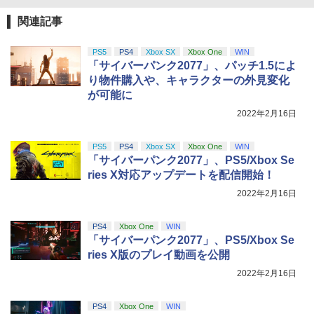
劇場版「鬼滅の刃」無限城編 第一章 猗
4
￥592
窩座再来 完全生産限定版 [Blu-ray]
関連記事
【国内正規品】Thrustmaster スラスト
5
マスター TH8S シフター - PC、PS4、P
ニンテンドープリペイド番号 5000円|オ
5
￥8,698
【純正品】DualSense ワイヤレスコン
S5、PS5 Pro、Xbox One、Xbox Serie
【特典】鬼武者 Way of the Sword(【初
ンラインコード版
5
5
PS5
PS4
Xbox SX
Xbox One
WIN
トローラー(CFI-ZCT2J)
s X|S 対応の高精度 H パターン シフター
回購入封入特典】プロダクトコード)
「サイバーパンク2077」、パッチ1.5によ
￥5,000
り物件購入や、キャラクターの外見変化
￥10,737
￥14,141
￥7,641
が可能に
『映画 ラブライブ！蓮ノ空女学院スクー
5
2022年2月16日
ルアイドルクラブ Bloom Garden Part
y』Blu-ray（特装限定版）
PS5
PS4
Xbox SX
Xbox One
WIN
￥8,589
「サイバーパンク2077」、PS5/Xbox Se
ries X対応アップデートを配信開始！
2022年2月16日
PS4
Xbox One
WIN
「サイバーパンク2077」、PS5/Xbox Se
ries X版のプレイ動画を公開
2022年2月16日
PS4
Xbox One
WIN