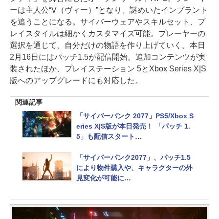
ーは主人公“V（ヴィー）”となり、謎めいたインプラント
を追うことになる。サイバーウェアやスキルセット、プ
レイスタイルは細かくカスタマイズ可能。プレーヤーの
選択を通じて、自分だけの物語を作り上げていく。本日
2月16日にはパッチ1.5が配信開始。追加コンテンツが実
装されたほか、プレイステーション 5とXbox Series X|S
版へのアップグレードにも対応した。
関連記事
「サイバーパンク 2077」PS5/Xbox S
eries X|S版が本日発売！ 「パッチ 1.
5」も配信スタート
PS5/Xbox Series X|S向け体験版も配
信
「サイバーパンク2077」、パッチ1.5
により物件購入や、キャラクターの外
見変化が可能に
パークの調整や、新武器など様々な調
整・追加要素も