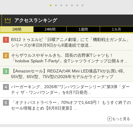
●
●
●
●
●
●
●
アクセスランキング
1時間
24時間
1週間
1カ月
BS12 トゥエルビ「日曜アニメ劇場」にて「機動戦士ガンダム」
シリーズが本日8月9日から8週連続で放送
初回は「機動戦士ガンダム【HDリマスター版】」
そらザウルスやギャルきち、団長の吉野家Tシャツも！
「hololive Splash T-Party!」全Tシャツラインナップ公開＆オン
ライン販売開始
【Amazonセール】REGZAの4K Mini LED液晶TVがお買い得。
55V型、65V型、75V型の2026年モデルがラインナップ
バーガーキング、2026年“ワンパウンダーシリーズ”第3弾「ダー
ティ ザ・ワンパウンダー」を8月7日発売
「特製ガーリックマヨソース」を使用した超大型チーズバーガー
「オクトパストラベラー」70%オフで1,643円！ もうすぐ終了の
セール情報まとめ【8月8日更新】
ニンテンドーeショップでは「大神 絶景版」が67%オフで990円
もっと見る