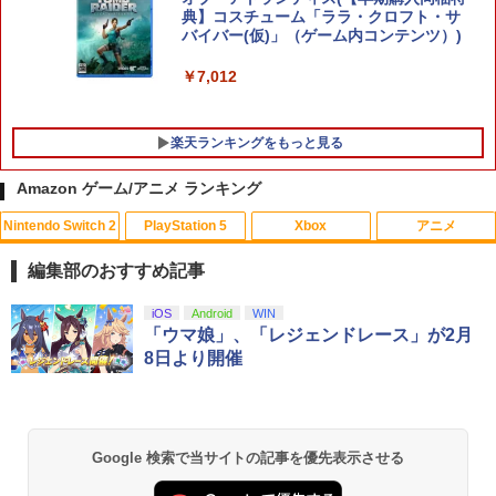
5
典】コスチューム「ララ・クロフト・サ
POT-P-ABNMA
バイバー(仮)」（ゲーム内コンテンツ）)
￥7,730
￥7,012
楽天ランキングをもっと見る
Amazon ゲーム/アニメ ランキング
Nintendo Switch 2
PlayStation 5
Xbox
アニメ
PS Vita 2000 アナログスティック・スラ
【中古】おそ松さん 第五松（初回生産
1
1
イドパッド修理用基板 部品 パーツ L R
限定版 Blu-ray DISC）/Blu−ray Dis
編集部のおすすめ記事
互換 黒 ブラック オリジナルウエス スラ
c/EYXA-10744
イドパッド
スプラトゥーン レイダース|オンライン
PlayStation 5 デジタル・エディション
【純正品】Xbox ワイヤレス コントロー
劇場版「鬼滅の刃」無限城編 第一章 猗
iOS
Android
WIN
1
1
1
1
￥272
コード版
日本語専用 Console Language: Japan
ラー + USB-C® ケーブル
窩座再来 通常版 [Blu-ray]
「ウマ娘」、「レジェンドレース」が2月
￥750
ese only (CFI-2200B01)
8日より開催
￥5,832
￥8,300
￥3,982
￥55,000
猫物語 黒 つばさファミリー 上・下 セッ
2
＼マラソン限定★エントリーでP10倍／S
ト 全巻 完全生産限定版 物語シリーズ
2
team Deck OLED / LCD フィルム 保護
【Blu-ray】
【純正品】Xbox ワイヤレス コントロー
フィルム ガラスフィルム 本体 保護 フィ
2
Google 検索で当サイトの記事を優先表示させる
スプラトゥーン レイダース -Switch2
劇場版「鬼滅の刃」無限城編 第一章 猗
Beast of Reincarnation -PS5 【特典】
ラー (ロボット ホワイト)
2
2
ルム シート 液晶保護 ガラス スチーム ス
2
￥320
窩座再来 通常版 [DVD]
プロダクトコード 封入
チームデック OLED スチームデック LC