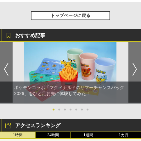
トップページに戻る
おすすめ記事
ポケモンコラボ「マクドナルドのサマーチャンスバッグ
2026」をひと足お先に体験してみた！
●
●
●
●
●
●
●
アクセスランキング
1時間
24時間
1週間
1カ月