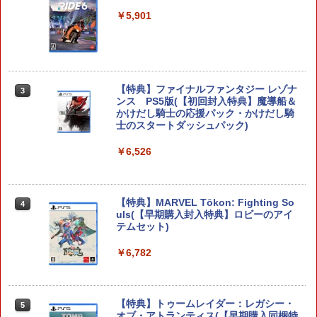
4 枯れ木の国のビアンカ・フローラ S
witch2版(【早期購入封入特典】冒険ス
￥5,901
タートダッシュセット)
￥7,623
【特典】ファイナルファンタジー レゾナ
3
ンス PS5版(【初回封入特典】魔導船＆
ゼルダの伝説 ブレス オブ ザ ワイルド
3
かけだし騎士の応援パック・かけだし騎
Nintendo Switch 2 Edition
士のスタートダッシュパック)
￥7,680
￥6,526
【特典】MARVEL Tōkon: Fighting So
任天堂 【Switch2】ゼルダの伝説 ブレス
4
4
uls(【早期購入封入特典】ロビーのアイ
オブ ザ ワイルド Nintendo Switch 2 Ed
テムセット)
ition [NXS-P-AAAAH NSW2 ゼルダノデ
ンセツ ブレス オブ ザ ワイルド]
￥6,782
￥7,710
【特典】トゥームレイダー：レガシー・
5
オブ・アトランティス(【早期購入同梱特
鬼武者 Way of the Sword 【Switch2】