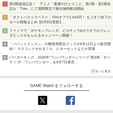
第3期放送記念！ アニメ「薬屋のひとりごと」第1期・第2期全
話を「TVer」にて期間限定で順次無料配信開始
「オクトパストラベラー」70%オフで1,643円！ もうすぐ終了の
セール情報まとめ【8月8日更新】
ニンテンドーeショップでは「大神 絶景版」が67%オフで990円
ファミマで「ポケモンフレンダ」ピカチュウ&ゼラオラのフレン
ダピックがもらえるキャンペーン開催！
「パペットスンスン」の郵便局限定グッズが8月12日より販売開
始！ マスコットやがまぐち、レターセットなどが登場
バーガーキング、2026年“ワンパウンダーシリーズ”第3弾「ダー
ティ ザ・ワンパウンダー」を8月7日発売
「特製ガーリックマヨソース」を使用した超大型チーズバーガー
もっと見る
GAME Watch をフォローする