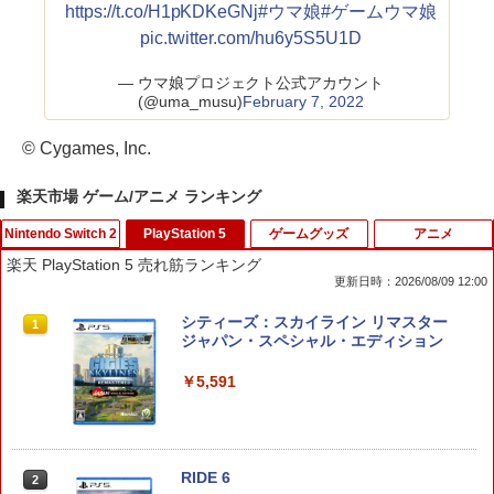
https://t.co/H1pKDKeGNj
#ウマ娘
#ゲームウマ娘
pic.twitter.com/hu6y5S5U1D
— ウマ娘プロジェクト公式アカウント
(@uma_musu)
February 7, 2022
© Cygames, Inc.
楽天市場 ゲーム/アニメ ランキング
Nintendo Switch 2
PlayStation 5
ゲームグッズ
アニメ
楽天 PlayStation 5 売れ筋ランキング
更新日時：2026/08/09 12:00
ホリ ワイヤレスホリパッド TURBO for
シティーズ：スカイライン リマスター
1
1
Nintendo Switch 2 ルビーマゼンタ [N
ジャパン・スペシャル・エディション
SX-134]
￥5,591
￥7,580
RIDE 6
【特典】ドラゴンクエストモンスターズ
2
2