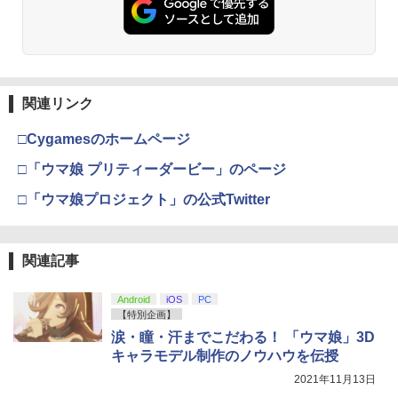
￥6,447
D ガイド枠 指紋防止
￥7,681
￥3,523
￥7,286
￥998
【中古】【Blu−ray】ファイナルファン
3
タジーVII アドベントチルドレン コン
【純正品】Xbox ワイヤレス コントロー
プリート 初回限定版 PS3版「ファイ
3
ラー (カーボンブラック)
ナルファンタジーXIII」体験版・スリー
関連リンク
Nintendo Switch 2(日本語・国内専用)
【Amazon.co.jp限定】劇場版モノノ怪
【純正品】ディスクドライブ(CFI-ZDD1
3
3
3
Nintendo Switch2 専用 スリムハードポ
ブケース付 / アニメ
3
第三章 蛇神 (Amazon.co.jp限定オリジ
J) PlayStation 5
ーチ 収納ケース ハードケース ポーチ 収
￥8,020
ナル三方背収納ケース付きコレクション)
￥55,491
□Cygamesのホームページ
納バッグ 耐衝撃 スイッチ2 キャリングケ
￥540
(オリジナル特典:オリジナル巾着＋メー
￥11,849
ース 軽量 ◇ALW-PU-001
カー特典:【坤と離】二振りの剣、十翼よ
□「ウマ娘 プリティーダービー」のページ
り来たる！スタジオ描き下ろしイラスト
￥1,680
【純正品】Xbox 充電式バッテリー + US
4
ボード付) [Blu-ray]
□「ウマ娘プロジェクト」の公式Twitter
B-C ケーブル
【中古】うどんの国の金色毛鞠 第一巻/
4
【純正品】DualSense ワイヤレスコン
ニンテンドープリペイド番号 9000円|オ
4
Blu−ray Disc/VPXY-71489
4
￥10,780
トローラー ミッドナイト ブラック(CFI-
ンラインコード版
￥2,618
ZCT2J01)
[Switch 2] ぽこ あ ポケモン エキスパン
￥749
4
関連記事
ションパス（ダウンロード版）※3,200
￥9,000
￥10,737
ポイントまでご利用可
劇場版「鬼滅の刃」無限城編 第一章 猗
4
Android
iOS
PC
窩座再来 完全生産限定版 [Blu-ray]
￥4,400
【国内正規品】Thrustmaster スラスト
【特別企画】
5
マスター TH8S シフター - PC、PS4、P
【送料無料】劇場版「鬼滅の刃」無限城
ニンテンドープリペイド番号 5000円|オ
5
涙・瞳・汗までこだわる！ 「ウマ娘」3D
5
￥8,698
【純正品】DualSense ワイヤレスコン
S5、PS5 Pro、Xbox One、Xbox Serie
編 第一章 猗窩座再来(通常版)【Blu-ra
ンラインコード版
5
キャラモデル制作のノウハウを伝授
トローラー(CFI-ZCT2J)
s X|S 対応の高精度 H パターン シフター
y】/アニメーション[Blu-ray]【返品種別
A】
レトロフリーク レッド×ホワイト ( レト
2021年11月13日
￥5,000
5
￥10,737
￥14,141
ロゲーム互換機 )（ コントローラーアダ