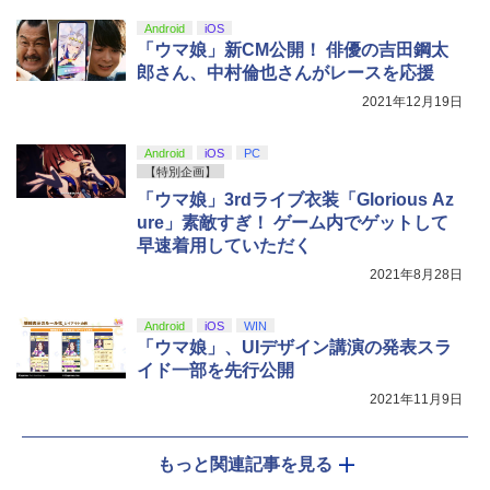
プターセット ）CY-RF-RW HDMI出力 ど
￥4,400
『映画 ラブライブ！蓮ノ空女学院スクー
5
Android
iOS
こでもセーブ 互換機種 FC SFC SNES G
ルアイドルクラブ Bloom Garden Part
「ウマ娘」新CM公開！ 俳優の吉田鋼太
B GBC GBA MD GEN PCE TG-16 PCE
y』Blu-ray（特装限定版）
SG
郎さん、中村倫也さんがレースを応援
￥8,589
2021年12月19日
￥25,300
Android
iOS
PC
【特別企画】
「ウマ娘」3rdライブ衣装「Glorious Az
ure」素敵すぎ！ ゲーム内でゲットして
早速着用していただく
2021年8月28日
Android
iOS
WIN
「ウマ娘」、UIデザイン講演の発表スラ
イド一部を先行公開
2021年11月9日
もっと関連記事を見る